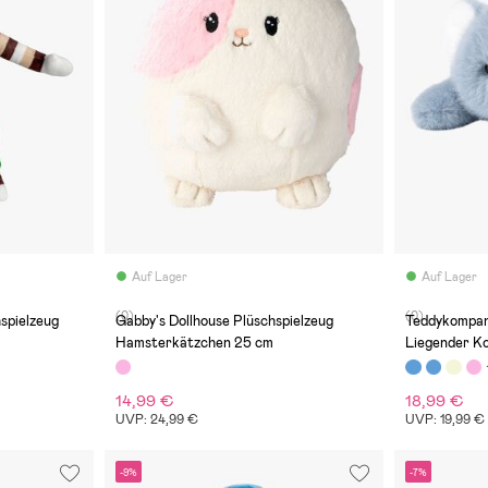
Auf Lager
Auf Lager
(0)
(0)
spielzeug
Gabby's Dollhouse Plüschspielzeug
Teddykompan
Hamsterkätzchen 25 cm
Liegender Ko
14,99 €
18,99 €
UVP: 24,99 €
UVP: 19,99 €
-9%
-7%