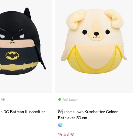
BAR
Auf Lager
(0)
ws DC Batman Kuscheltier
Squishmallows Kuscheltier Golden
Retriever 30 cm
14,99 €