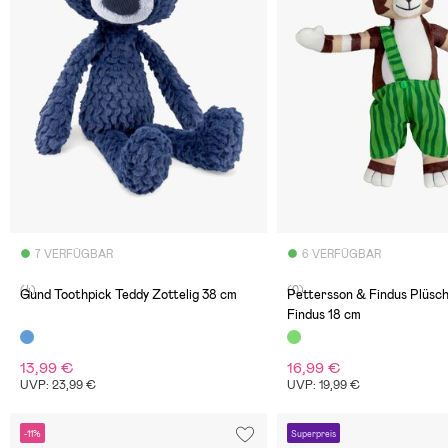
7 VERFÜGBAR
6 VERFÜGBAR
(4)
(0)
Gund Toothpick Teddy Zottelig 38 cm
Pettersson & Findus Plüsch
Findus 18 cm
13,99 €
16,99 €
UVP: 23,99 €
UVP: 19,99 €
-11%
Superpreis