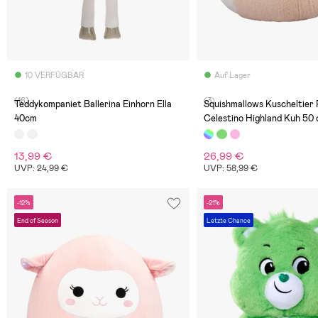
10 VERFÜGBAR
Auf Lager
(16)
(3)
Teddykompaniet Ballerina Einhorn Ella
Squishmallows Kuscheltier
40cm
Celestino Highland Kuh 50
13,99 €
26,99 €
UVP: 24,99 €
UVP: 58,99 €
-12%
-21%
End of Season
Letzte Chance