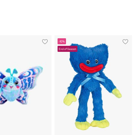
-10%
End of Season