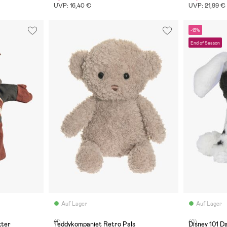
UVP: 16,40 €
UVP: 21,99 €
-13%
End of Season
Auf Lager
Auf Lager
(1)
(0)
tter
Teddykompaniet Retro Pals
Disney 101 