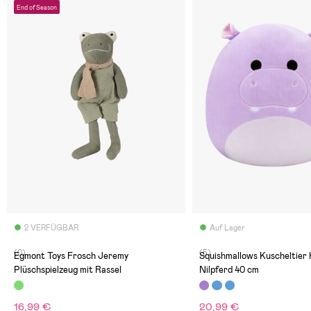
End of Season
2 VERFÜGBAR
Auf Lager
(0)
(5)
Egmont Toys Frosch Jeremy
Squishmallows Kuscheltier
Plüschspielzeug mit Rassel
Nilpferd 40 cm
16,99 €
20,99 €