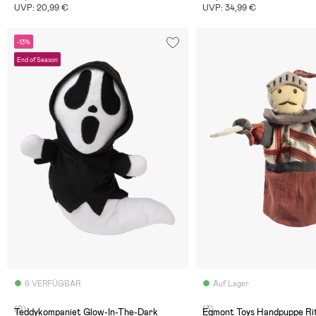
UVP: 20,99 €
UVP: 34,99 €
-13%
End of Season
6 VERFÜGBAR
Auf Lager
(0)
(3)
Teddykompaniet Glow-In-The-Dark
Egmont Toys Handpuppe Ri