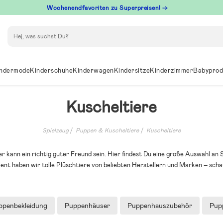
Wochenendfavoriten zu Superpreisen! →
Suchen
ndermode
Kinderschuhe
Kinderwagen
Kindersitze
Kinderzimmer
Babyprod
Kuscheltiere
Spielzeug
Puppen & Kuscheltiere
Kuscheltiere
er kann ein richtig guter Freund sein. Hier findest Du eine große Auswahl an 
ment haben wir tolle Plüschtiere von beliebten Herstellern und Marken – scha
ppenbekleidung
Puppenhäuser
Puppenhauszubehör
Pup