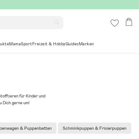
ukte
Mama
Sport
Freizeit & Hobby
Guides
Marken
Stofftieren für Kinder und
u Dich gerne um!
penwagen & Puppenbetten
Schminkpuppen & Frisierpuppen