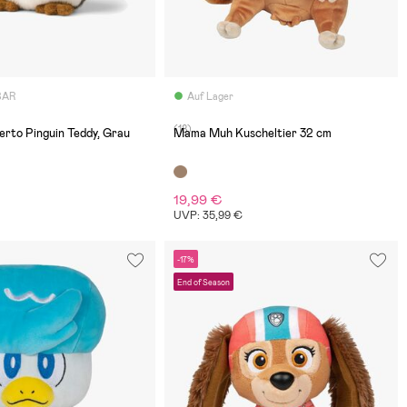
BAR
Auf Lager
(18)
to Pinguin Teddy, Grau
Mama Muh Kuscheltier 32 cm
19,99 €
UVP: 35,99 €
-17%
End of Season