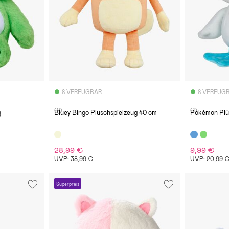
8 VERFÜGBAR
8 VERFÜG
(2)
(1)
g
Bluey Bingo Plüschspielzeug 40 cm
Pokémon Plü
28,99 €
9,99 €
UVP: 38,99 €
UVP: 20,99 
Superpreis