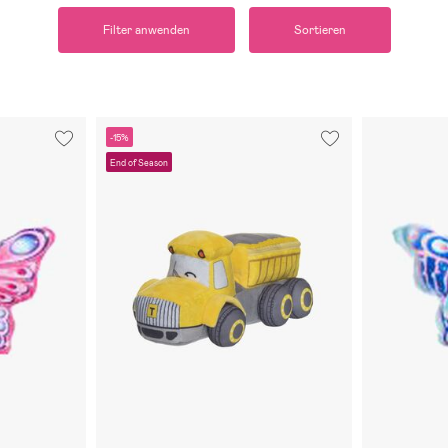
Filter anwenden
Sortieren
-15%
End of Season