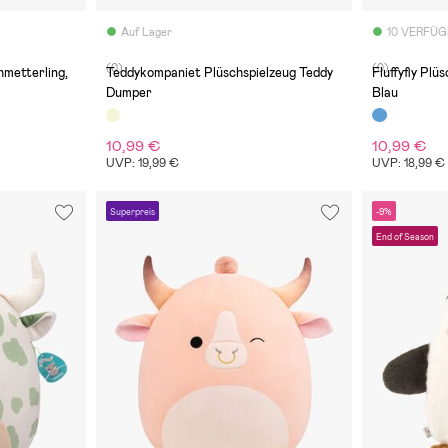
Auf Lager
10 VERFÜ
(0)
(0)
hmetterling,
Teddykompaniet Plüschspielzeug Teddy
Fluffyfly Plü
Dumper
Blau
10,99 €
10,99 €
UVP: 19,99 €
UVP: 18,99 €
Superpreis
-9%
End of Season