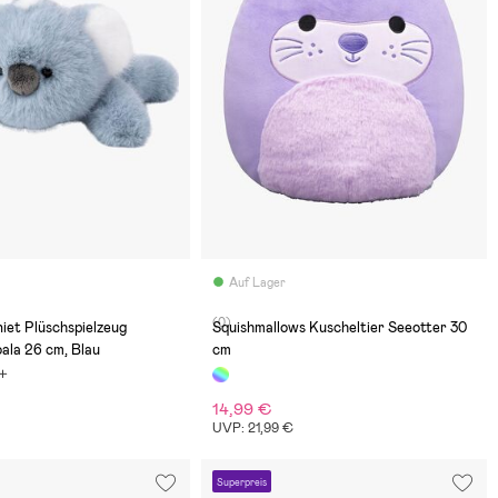
Auf Lager
(0)
iet Plüschspielzeug
Squishmallows Kuscheltier Seeotter 30
ala 26 cm, Blau
cm
14,99 €
UVP: 21,99 €
Superpreis