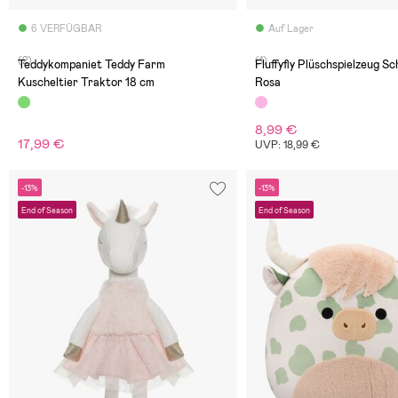
6 VERFÜGBAR
Auf Lager
(2)
(1)
Teddykompaniet Teddy Farm
Fluffyfly Plüschspielzeug Sc
Kuscheltier Traktor 18 cm
Rosa
8,99 €
17,99 €
UVP: 18,99 €
-13%
-13%
End of Season
End of Season