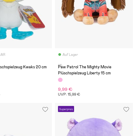
BAR
Auf Lager
(1)
schspielzeug Kwaks 20 cm
Paw Patrol The Mighty Movie
Plüschspielzeug Liberty 15 cm
9,99 €
€
UVP: 15,99 €
Superpreis