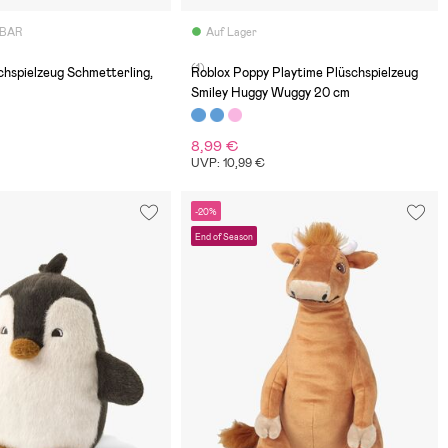
GBAR
Auf Lager
(1)
schspielzeug Schmetterling,
Roblox Poppy Playtime Plüschspielzeug
Smiley Huggy Wuggy 20 cm
8,99 €
UVP: 10,99 €
-20%
End of Season