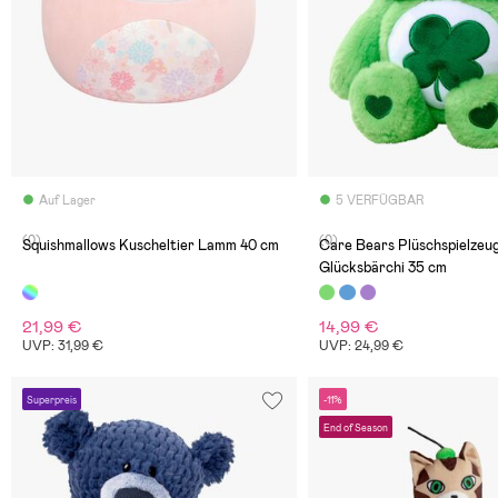
Auf Lager
5 VERFÜGBAR
(0)
(0)
Squishmallows Kuscheltier Lamm 40 cm
Care Bears Plüschspielzeu
Glücksbärchi 35 cm
21,99 €
14,99 €
UVP: 31,99 €
UVP: 24,99 €
Superpreis
-11%
End of Season