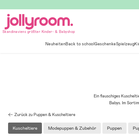
Hoppa
till
innehållet
Skandinaviens größter Kinder- & Babyshop
Neuheiten
Back to school
Geschenke
Spielzeug
Ki
Ein flauschiges Kuschelti
Babys. Im Sorti
Zurück zu Puppen & Kuscheltiere
Kuscheltiere
Modepuppen & Zubehör
Puppen
Pu