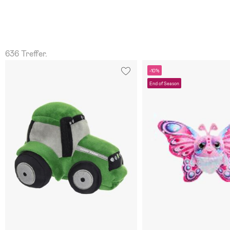
636 Treffer.
-10%
End of Season