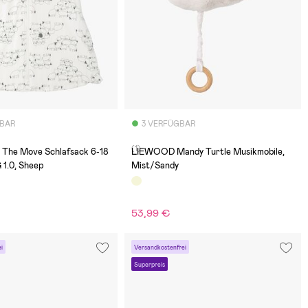
GBAR
3 VERFÜGBAR
(1)
 The Move Schlafsack 6-18
LIEWOOD Mandy Turtle Musikmobile,
1.0, Sheep
Mist/Sandy
53,99 €
i
Versandkostenfrei
Superpreis