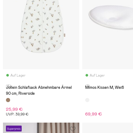
Auf Lager
Auf Lager
(5)
(7)
Jollein Schlafsack Abnehmbare Ärmel
Mimos Kissen M, Weiß
90 cm, Riverside
25,99 €
69,99 €
UVP: 39,99 €
Superpreis