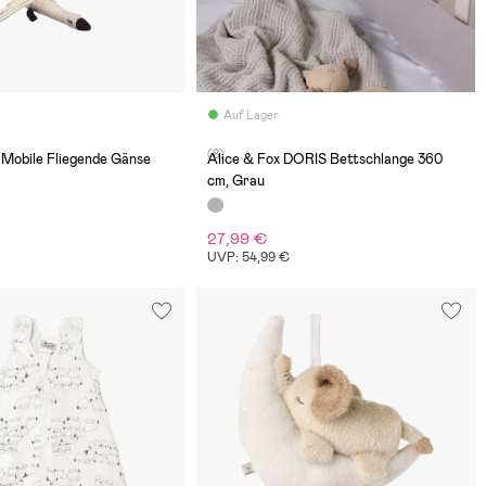
Auf Lager
(8)
 Mobile Fliegende Gänse
Alice & Fox DORIS Bettschlange 360
cm, Grau
27,99 €
€
UVP: 54,99 €