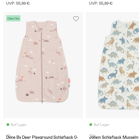
UVP: 55,99 €
UVP: 55,99 €
Oeko-Tex
Auf Lager
Auf Lager
(2)
(0)
Done By Deer Playground Schlafsack 0-
Jollein Schlafsack Musselin