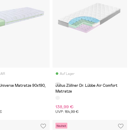
BAR
Auf Lager
(0)
Universe Matratze 90x190,
Julius Zöllner Dr. Lübbe Air Comfort
Matratze
138,99 €
 €
UVP: 164,99 €
Neuheit