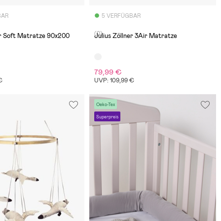
BAR
5 VERFÜGBAR
(0)
er Soft Matratze 90x200
Julius Zöllner 3Air Matratze
79,99 €
€
UVP: 109,99 €
Oeko-Tex
Superpreis