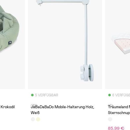
5 VERFÜGBAR
6 VERFÜG
(30)
(0)
 Krokodil
JaBaDaBaDo Mobile-Halterung Holz,
Träumeland 
Weiß
Sternschnup
85,99 €