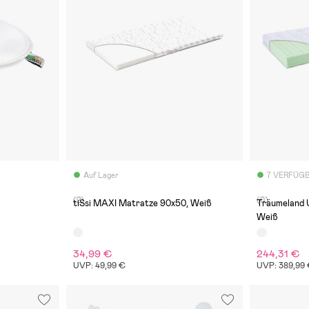
Auf Lager
7 VERFÜG
(2)
(0)
tiSsi MAXI Matratze 90x50, Weiß
Träumeland 
Weiß
34,99 €
244,31 €
UVP: 49,99 €
UVP: 389,99