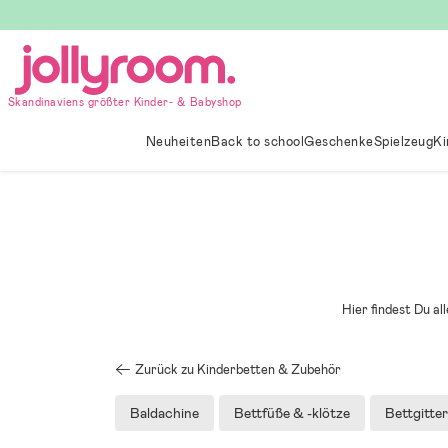
Hoppa
till
innehållet
Skandinaviens größter Kinder- & Babyshop
Neuheiten
Back to school
Geschenke
Spielzeug
Ki
Hier findest Du a
Zurück zu Kinderbetten & Zubehör
Baldachine
Bettfüße & -klötze
Bettgitter