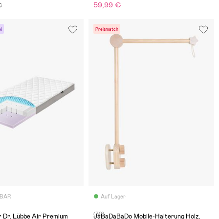
59,99 €
€
i
Preismatch
GBAR
Auf Lager
(30)
er Dr. Lübbe Air Premium
JaBaDaBaDo Mobile-Halterung Holz,