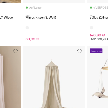
Auf Lager
4 VERFÜG
(10)
(0)
LY Wiege
Mimos Kissen S, Weiß
Julius Zölln
140,99 €
69,99 €
UVP: 210,99 
Superpreis