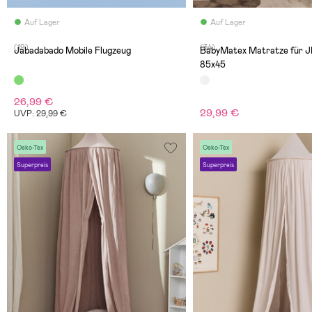
Auf Lager
Auf Lager
(19)
(34)
Jabadabado Mobile Flugzeug
BabyMatex Matratze für J
85x45
26,99 €
29,99 €
UVP: 29,99 €
Oeko-Tex
Oeko-Tex
Superpreis
Superpreis