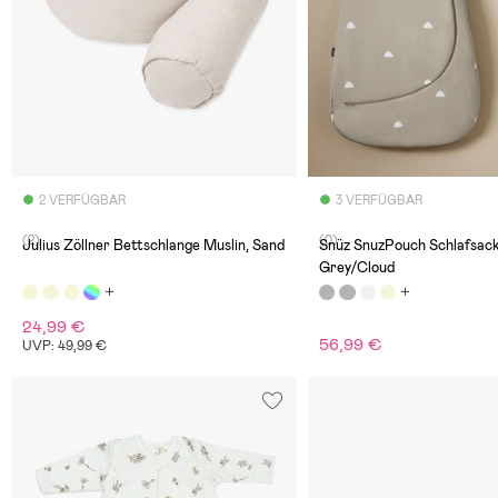
2 VERFÜGBAR
3 VERFÜGBAR
(2)
(0)
Julius Zöllner Bettschlange Muslin, Sand
Snüz SnuzPouch Schlafsack
Grey/Cloud
24,99 €
56,99 €
UVP: 49,99 €