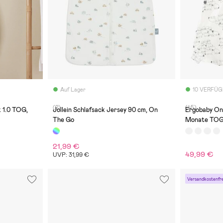
Auf Lager
10 VERFÜ
(2)
(45)
 1.0 TOG,
Jollein Schlafsack Jersey 90 cm, On
Ergobaby On
The Go
Monate TOG 
21,99 €
49,99 €
UVP: 31,99 €
Versandkostenfre