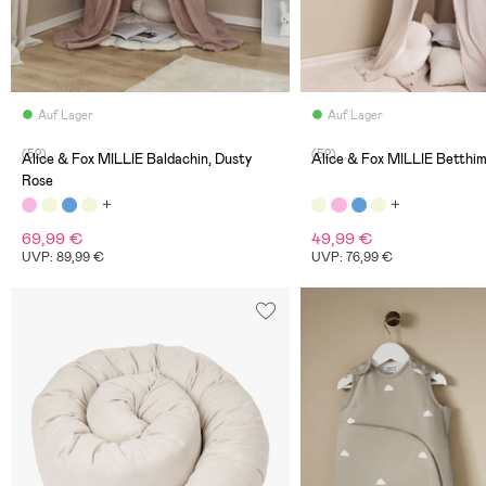
Auf Lager
Auf Lager
(52)
(52)
Alice & Fox MILLIE Baldachin, Dusty
Alice & Fox MILLIE Betthim
Rose
69,99 €
49,99 €
UVP: 89,99 €
UVP: 76,99 €