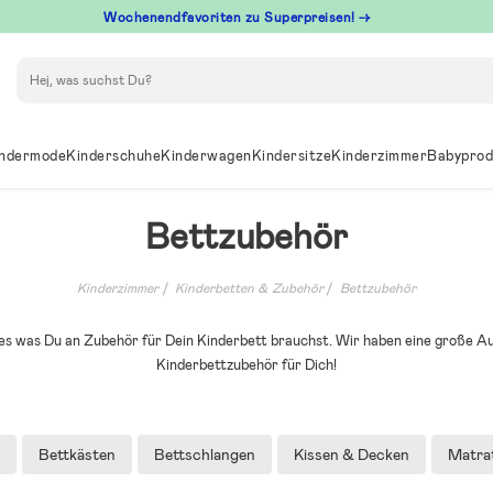
Wochenendfavoriten zu Superpreisen! →
Suchen
ndermode
Kinderschuhe
Kinderwagen
Kindersitze
Kinderzimmer
Babyprod
Bettzubehör
Kinderzimmer
Kinderbetten & Zubehör
Bettzubehör
lles was Du an Zubehör für Dein Kinderbett brauchst. Wir haben eine große 
Kinderbettzubehör für Dich!
Bettkästen
Bettschlangen
Kissen & Decken
Matra