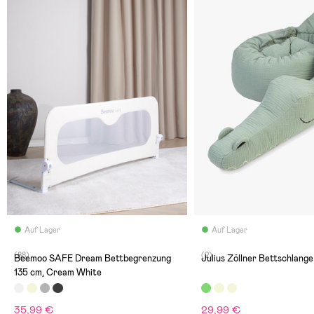
Auf Lager
Auf Lager
(88)
(2)
Beemoo SAFE Dream Bettbegrenzung
Julius Zöllner Bettschlange
135 cm, Cream White
35,99 €
29,99 €