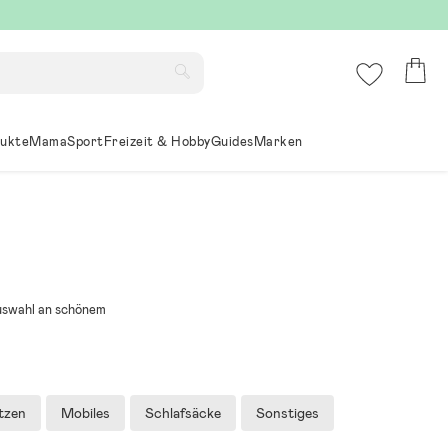
ukte
Mama
Sport
Freizeit & Hobby
Guides
Marken
Auswahl an schönem
tzen
Mobiles
Schlafsäcke
Sonstiges