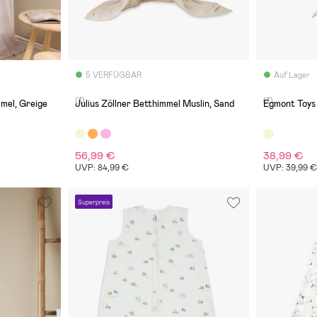
5 VERFÜGBAR
Auf Lager
(1)
(1)
mel, Greige
Julius Zöllner Betthimmel Muslin, Sand
Egmont Toys
56,99 €
38,99 €
UVP: 84,99 €
UVP: 39,99 
Superpreis