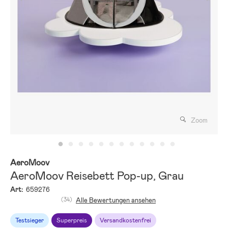
Zoom
AeroMoov
AeroMoov Reisebett Pop-up, Grau
Art:
659276
(34)
Alle Bewertungen ansehen
Testsieger
Superpreis
Versandkostenfrei