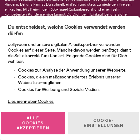
Kindern. Bei uns kannst Du schnell, einfach und stets zu niedrigen Preisen
einkaufen. Mit freiwilligem 365-Tage-Rückgaberecht und einem sehr
kompetenten Kundenservice kannst Du Dich beim Einkauf bei uns sicher
fühlen. In unserem Sortiment findest Du unter anderem Kinderwagen,
Autositze, Kinder- und Babymode, Produkte für Mütter und eine Menge
Du entscheidest, welche Cookies verwendet werden
fantastischer Einrichtungsgegenstände, Spielsachen, Babyprodukte und
dürfen.
vieles mehr. Wir haben Produkte von bekannten Herstellern wie Britax, Maxi-
Cosi, Hauck, Baby Jogger, Ergobaby, Didriksons, KidKraft, Ergobaby, Philips
Jollyroom und unsere digitalen Arbeitspartner verwenden
Avent, Jack Wolfskin, Cybex, LEGO und vielen mehr. Schau Dich um in
unserer vielfältigen Online-Boutique für Kinder & Babys. Willkommen!
Cookies auf dieser Seite. Manche davon werden benötigt, damit
die Seite korrekt funktioniert. Folgende Cookies sind für Dich
wählbar:
Cookies zur Analyse der Anwendung unserer Webseite.
Cookies, die ein maßgeschneidertes Erlebnis unserer
Webseite ermöglichen.
Kundendienst
Cookies für Werbung und Soziale Medien.
Lies mehr über Cookies
© 2026 Jollyroom GmbH. Alle Rechte vorbehalten.
ALLE
COOKIE-
COOKIES
EINSTELLUNGEN
AKZEPTIEREN