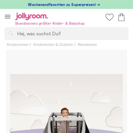
Hoppa
Wochenendfavoriten zu Superpreisen! →
till
innehållet
Skandinaviens größter Kinder- & Babyshop
Suchen
Kinderzimmer
Kinderbetten & Zubehör
Reisebetten