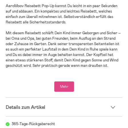
AeroMoov Reisebett Pop-Up kannst Du leicht in ein paar Sekunden
auf und abbauen. Ein kompaktes und leichtes Reisebett, welches
einfach zum überall mitnehmen ist. Selbstverständlich erfüllt das
Reisebett alle Sicherheitsstandards.
Mit diesem Reisebett schläft Dein Kind immer Geborgen und Sicher –
bei Oma und Opa, bei guten Freunden, beim Ausflug an den Strand
oder Zuhause im Garten. Dank seiner transparenten Seitenteilen ist
es auch ein perfekter Laufstall in dem Dein Kind in Ruhe spiele kann
und Du es dabei immer im Auge behalten kannst. Der Kopfteil hat
einen etwas stärkeren Stoff, damit Dein Kind gegen Sonne und Wind
geschützt wird. Sehr praktisch gerade wenn man draußen ist.
Um Deinen Rücken zu schonen, ist die Matratze höhenverstellbar. Die
zwei Stufen verstellbare Qualitätsmatratze gibt dem Rücken Deines
Mehr
Kindes optimale Stütze. Das Bett hat eine extra Auskerbung für
Deine Füße, damit es einfacher für Dich ist, Dein Kind raus und rein zu
heben.
Details zum Artikel
Zubehör: Ein praktischer UV-Sonnenschutz, ein Insektenschutznetz
und ein Leintuch zum drüber ziehen. Diese Produkte sind im Paket
nicht enthalten, sind aber separat erhältlich.
365-Tage-Rückgaberecht