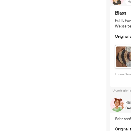
H
Blass
Fehlt Far
Webseite
Original 
Lorena Cana
Ursprünglich 
Kin
Ga
Sehr schö
Original 