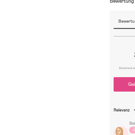
Bewertun
Bewertu
Basierend a
Ge
Relevanz
So
J