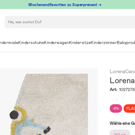
Wochenendfavoriten zu Superpreisen! →
Suchen
ndermode
Kinderschuhe
Kinderwagen
Kindersitze
Kinderzimmer
Babyprod
LorenaCana
Lorena
Art:
1027278
-6%
FLA
Wähle eine G
140 cm