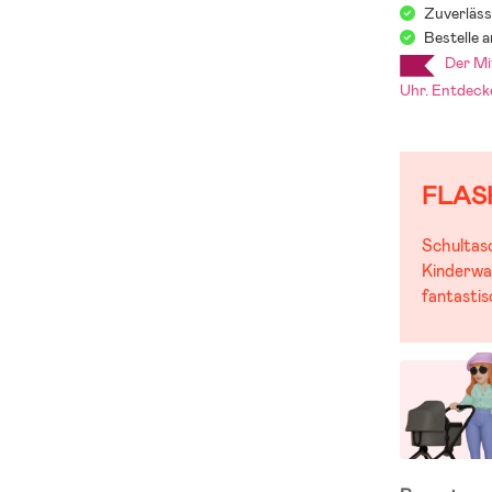
Zuverläss
Bestelle 
Der Mitg
Uhr. Entdec
FLAS
Schultas
Kinderwa
fantasti