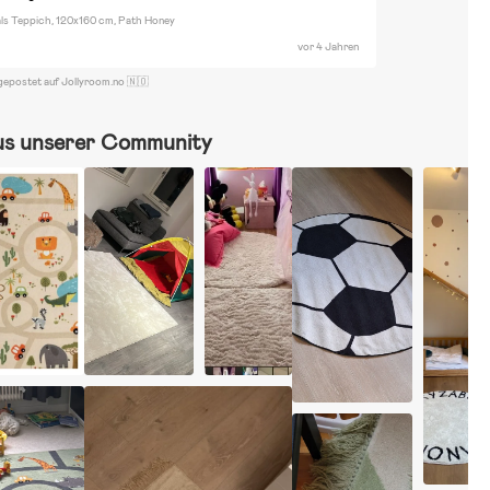
ls Teppich, 120x160 cm, Path Honey
vor 4 Jahren
gepostet auf Jollyroom.no 🇳🇴
us unserer Community