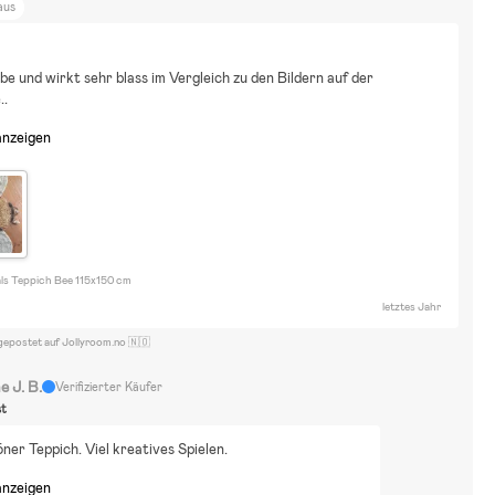
aus
be und wirkt sehr blass im Vergleich zu den Bildern auf der 
..
anzeigen
ls Teppich Bee 115x150 cm
letztes Jahr
gepostet auf Jollyroom.no 🇳🇴
e J. B.
Verifizierter Käufer
st
ner Teppich. Viel kreatives Spielen.
anzeigen