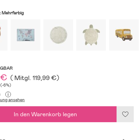
:
Mehrfarbig
ÜGBAR
 €
(
Mitgl.
119,99 €
)
 (-6%)
i
€
lung ansehen
In den Warenkorb legen