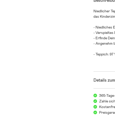
Beschreibu
Niedlicher T
das Kinderzi
- Niedliches 
- Verspieltes
- Erfinde Dei
- Angenehm b
- Teppich: 97
Details zum
365-Tage
Zahle sic
Kostenfre
Preisgara