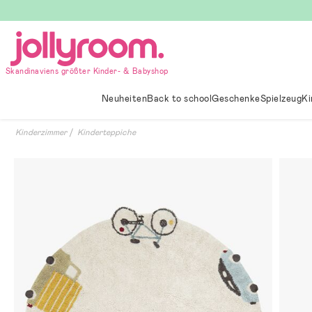
Hoppa
till
innehållet
Skandinaviens größter Kinder- & Babyshop
Neuheiten
Back to school
Geschenke
Spielzeug
Ki
Kinderzimmer
Kinderteppiche