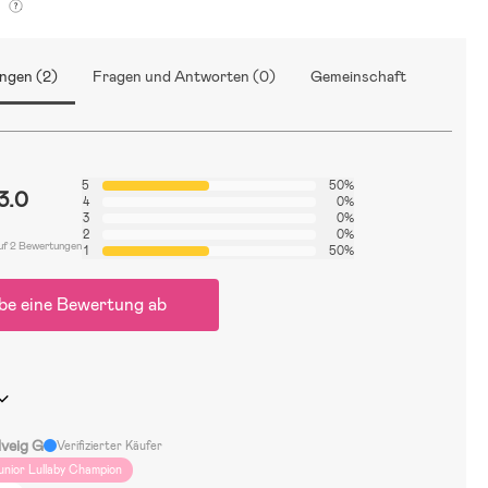
g
ngen (2)
Fragen und Antworten (0)
Gemeinschaft
5
50%
3.0
4
0%
3
0%
2
0%
uf 2 Bewertungen
1
50%
be eine Bewertung ab
lveig G
Verifizierter Käufer
unior Lullaby Champion