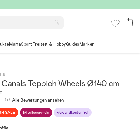
ukte
Mama
Sport
Freizeit & Hobby
Guides
Marken
ls
 Canals Teppich Wheels Ø140 cm
9
(2)
Alle Bewertungen ansehen
SH SALE
Mitgliederpreis
Versandkostenfrei
röße