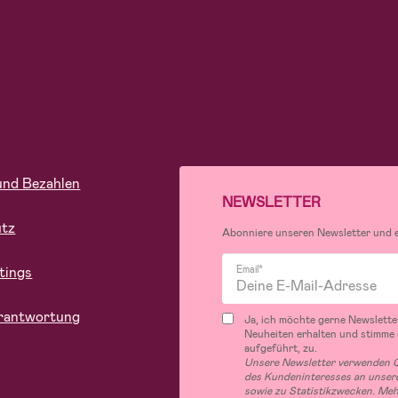
und Bezahlen
NEWSLETTER
utz
Abonniere unseren Newsletter und er
tings
Email*
rantwortung
Ja, ich möchte gerne Newslette
Neuheiten erhalten und stimme
aufgeführt, zu.
Unsere Newsletter verwenden C
des Kundeninteresses an unsere
sowie zu Statistikzwecken. Me