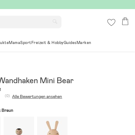
ukte
Mama
Sport
Freizeit & Hobby
Guides
Marken
andhaken Mini Bear
1
(0)
Alle Bewertungen ansehen
:
Braun