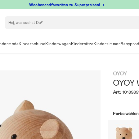
Wochenendfavoriten zu Superpreisen! →
Suchen
ndermode
Kinderschuhe
Kinderwagen
Kindersitze
Kinderzimmer
Babyprod
OYOY
OYOY W
Art:
1018989
Farbe wählen