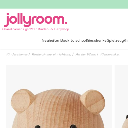
Hoppa
till
innehållet
Skandinaviens größter Kinder- & Babyshop
Neuheiten
Back to school
Geschenke
Spielzeug
Ki
Kinderzimmer
Kinderzimmereinrichtung
An der Wand
Kleiderhaken