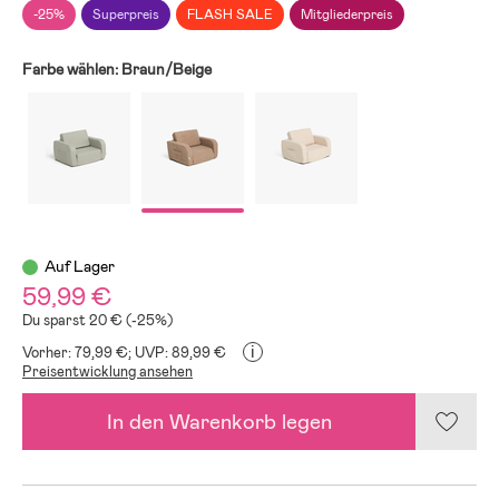
-25%
Superpreis
FLASH SALE
Mitgliederpreis
Farbe wählen:
Braun/Beige
Auf Lager
59,99 €
Du sparst 20 € (-25%)
i
Vorher: 79,99 €;
UVP: 89,99 €
Preisentwicklung ansehen
In den Warenkorb legen