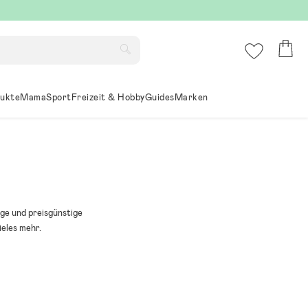
ukte
Mama
Sport
Freizeit & Hobby
Guides
Marken
ige und preisgünstige
ieles mehr.