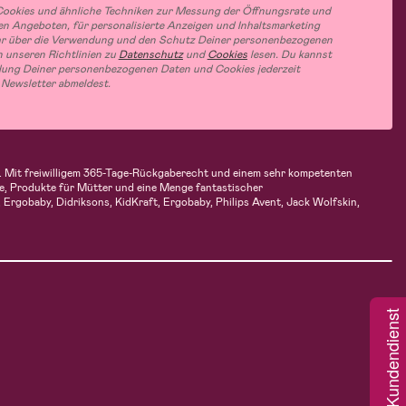
ookies und ähnliche Techniken zur Messung der Öffnungsrate und
n Angeboten, für personalisierte Anzeigen und Inhaltsmarketing
hr über die Verwendung und den Schutz Deiner personenbezogenen
 unseren Richtlinien zu
Datenschutz
und
Cookies
lesen. Du kannst
ung Deiner personenbezogenen Daten und Cookies jederzeit
 Newsletter abmeldest.
fen. Mit freiwilligem 365-Tage-Rückgaberecht und einem sehr kompetenten
e, Produkte für Mütter und eine Menge fantastischer
Ergobaby, Didriksons, KidKraft, Ergobaby, Philips Avent, Jack Wolfskin,
Kundendienst