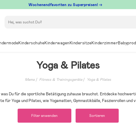
Wochenendfavoriten zu Superpreisen! →
Suchen
ndermode
Kinderschuhe
Kinderwagen
Kindersitze
Kinderzimmer
Babyprod
Yoga & Pilates
Mama
Fitness & Trainingsgeräte
Yoga & Pilates
s, was Du für die sportliche Betätigung zuhause brauchst. Entdecke hochwert
e für Yoga und Pilates, wie Yogamatten, Gymnastikbälle, Faszienrollen und v
Filter anwenden
Sortieren