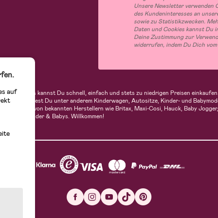
Unsere Newsletter verwenden C
des Kundeninteresses an unsere
sowie zu Statistikzwecken. Me
Daten und Cookies kannst Du in
Deine Zustimmung zur Verwend
widerrufen, indem Du Dich vom
fen.
es auf
indern. Bei uns kannst Du schnell, einfach und stets zu niedrigen Preisen einkau
rekt
 Sortiment findest Du unter anderem Kinderwagen, Autositze, Kinder- und Babymod
n Produkte von bekannten Herstellern wie Britax, Maxi-Cosi, Hauck, Baby Jogger, 
utique für Kinder & Babys. Willkommen!
eite