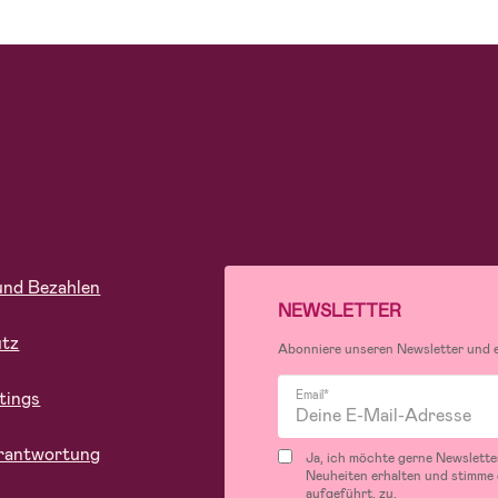
und Bezahlen
NEWSLETTER
utz
Abonniere unseren Newsletter und er
tings
Email*
rantwortung
Ja, ich möchte gerne Newslette
Neuheiten erhalten und stimme
aufgeführt, zu.