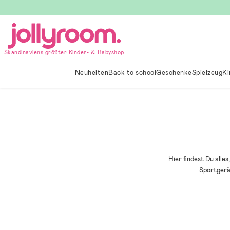
Hoppa
till
innehållet
Skandinaviens größter Kinder- & Babyshop
Neuheiten
Back to school
Geschenke
Spielzeug
Ki
Hier findest Du alle
Sportgerät