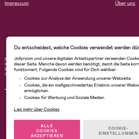
Impressum
Über uns
Du entscheidest, welche Cookies verwendet werden dür
Jollyroom und unsere digitalen Arbeitspartner verwenden Cooki
Bei Jollyroom.de findest Du eine tolle Auswahl an Produkten für Familien mit K
dieser Seite. Manche davon werden benötigt, damit die Seite kor
Kundenservice kannst Du Dich beim Einkauf bei uns sicher fühlen. In unserem
funktioniert. Folgende Cookies sind für Dich wählbar:
Einrichtungsgegenstände, Spielsachen, Babyprodukte und vieles mehr. Wir habe
Cybex, LEGO und vielen mehr. Schau Dich um in unserer vielfältigen Online-Bo
Cookies zur Analyse der Anwendung unserer Webseite.
Cookies, die ein maßgeschneidertes Erlebnis unserer Webs
ermöglichen.
Cookies für Werbung und Soziale Medien.
Lies mehr über Cookies
ALLE
COOKIE-
COOKIES
EINSTELLUNGEN
AKZEPTIEREN