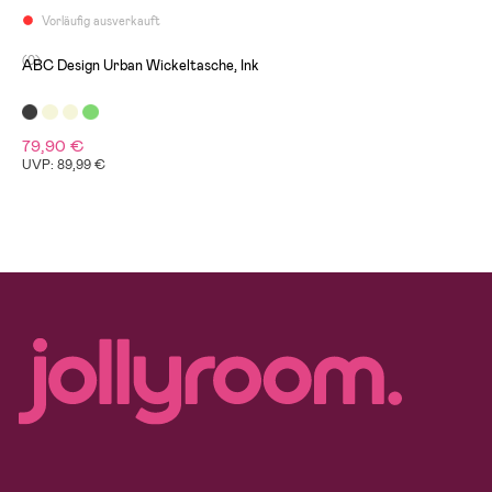
Vorläufig ausverkauft
(0)
ABC Design Urban Wickeltasche, Ink
79,90 €
UVP: 89,99 €