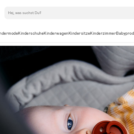
Suchen
ndermode
Kinderschuhe
Kinderwagen
Kindersitze
Kinderzimmer
Babyprod