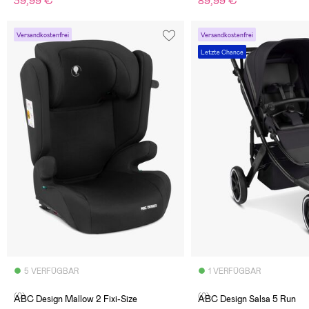
39,99 €
89,99 €
Versandkostenfrei
Versandkostenfrei
Letzte Chance
5 VERFÜGBAR
1 VERFÜGBAR
(0)
(0)
ABC Design Mallow 2 Fixi-Size
ABC Design Salsa 5 Run