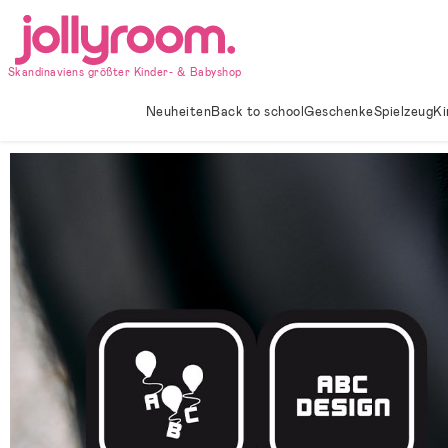
Hoppa
till
innehållet
Skandinaviens größter Kinder- & Babyshop
Neuheiten
Back to school
Geschenke
Spielzeug
Ki