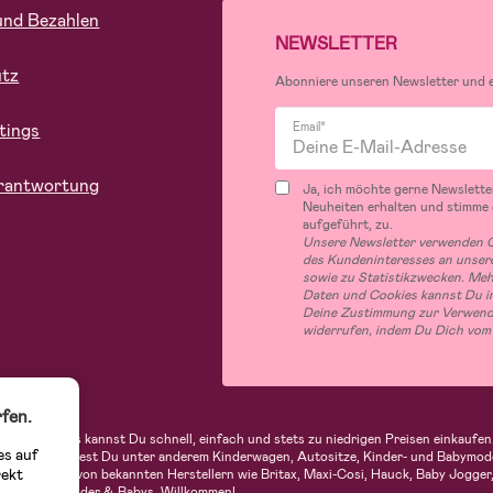
und Bezahlen
NEWSLETTER
utz
Abonniere unseren Newsletter und er
tings
Email*
rantwortung
Ja, ich möchte gerne Newslette
Neuheiten erhalten und stimme
aufgeführt, zu.
Unsere Newsletter verwenden C
des Kundeninteresses an unsere
sowie zu Statistikzwecken. Me
Daten und Cookies kannst Du in
Deine Zustimmung zur Verwend
widerrufen, indem Du Dich vom
fen.
indern. Bei uns kannst Du schnell, einfach und stets zu niedrigen Preisen einkau
es auf
 Sortiment findest Du unter anderem Kinderwagen, Autositze, Kinder- und Babymod
rekt
n Produkte von bekannten Herstellern wie Britax, Maxi-Cosi, Hauck, Baby Jogger, 
utique für Kinder & Babys. Willkommen!