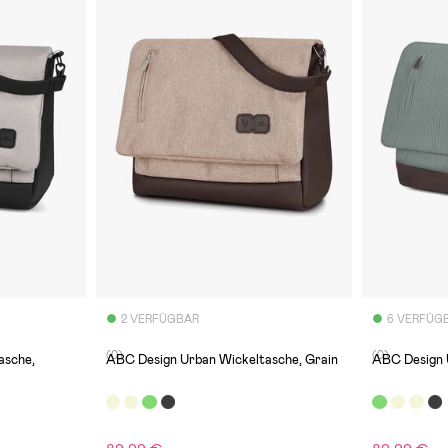
2 VERFÜGBAR
6 VERFÜG
(0)
(0)
ABC Design Urban Wickeltasche, Grain