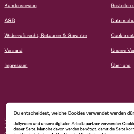
Kundenservice
Bestellen 
AGB
Datensch
Widerrufsrecht, Retouren & Garantie
Cookie set
Versand
Unsere Ve
Impressum
Über uns
Du entscheidest, welche Cookies verwendet werden dür
Bei Jollyroom.de findest Du eine tolle Auswahl an Produkten für Familien mit K
Jollyroom und unsere digitalen Arbeitspartner verwenden Cooki
Kundenservice kannst Du Dich beim Einkauf bei uns sicher fühlen. In unserem
dieser Seite. Manche davon werden benötigt, damit die Seite kor
Einrichtungsgegenstände, Spielsachen, Babyprodukte und vieles mehr. Wir habe
Cybex, LEGO und vielen mehr. Schau Dich um in unserer vielfältigen Online-Bo