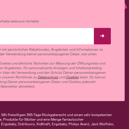
halte exklusive Vorteile!
r mit persönlichen Rabattcodes, Angeboten und Informationen zu
 der Verwendung meiner personenbezogenen Daten, wie unten
ookies und ähnliche Techniken zur Messung der Öffnungsrate und
n Angeboten, für personalisierte Anzeigen und Inhaltsmarketing
hr über die Verwendung und den Schutz Deiner personenbezogenen
 unseren Richtlinien zu
Datenschutz
und
Cookies
lesen. Du kannst
ung Deiner personenbezogenen Daten und Cookies jederzeit
 Newsletter abmeldest.
fen. Mit freiwilligem 365-Tage-Rückgaberecht und einem sehr kompetenten
e, Produkte für Mütter und eine Menge fantastischer
Ergobaby, Didriksons, KidKraft, Ergobaby, Philips Avent, Jack Wolfskin,