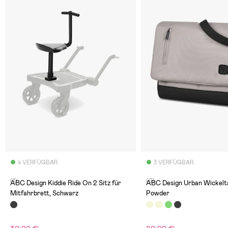
4 VERFÜGBAR
3 VERFÜGBAR
(1)
(0)
ABC Design Kiddie Ride On 2 Sitz für
ABC Design Urban Wickeltasche,
Mitfahrbrett, Schwarz
Powder