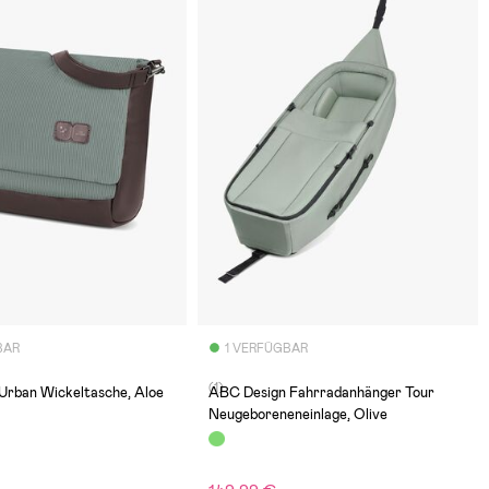
BAR
1 VERFÜGBAR
(1)
ABC Design Urban Wickeltasche, Aloe
ABC Design Fahrradanhänger Tour
Neugeboreneneinlage, Olive