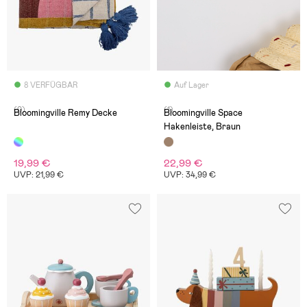
8 VERFÜGBAR
Auf Lager
(0)
(1)
Bloomingville Remy Decke
Bloomingville Space
Hakenleiste, Braun
19,99 €
22,99 €
UVP: 21,99 €
UVP: 34,99 €