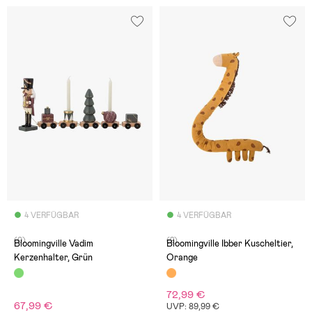
4 VERFÜGBAR
4 VERFÜGBAR
(0)
(2)
Bloomingville Vadim
Bloomingville Ibber Kuscheltier,
Kerzenhalter, Grün
Orange
72,99 €
67,99 €
UVP: 89,99 €