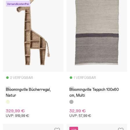
Versandkostenfrei
2 VERFÜGBAR
1 VERFÜGBAR
(0)
(0)
Bloomingville Bücherregal,
Bloomingville Teppich 100x60
Natur
cm, Multi
329,99 €
32,99 €
UVP: 919,99 €
UVP: 57,99 €
-40%