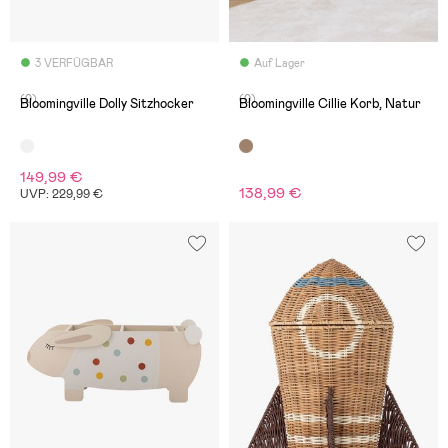
3 VERFÜGBAR
Auf Lager
(0)
(0)
Bloomingville Dolly Sitzhocker
Bloomingville Cillie Korb, Natur
149,99 €
138,99 €
UVP: 229,99 €