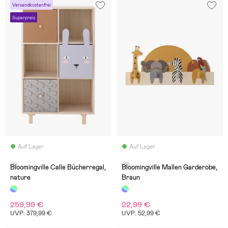
Versandkostenfrei
Superpreis
Auf Lager
Auf Lager
(1)
(2)
Bloomingville Calle Bücherregal,
Bloomingville Mallen Garderobe,
nature
Braun
259,99 €
22,99 €
UVP: 379,99 €
UVP: 52,99 €