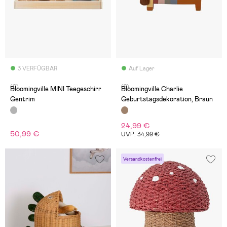
3 VERFÜGBAR
Auf Lager
(0)
(2)
Bloomingville MINI Teegeschirr
Bloomingville Charlie
Gentrim
Geburtstagsdekoration, Braun
24,99 €
50,99 €
UVP: 34,99 €
Versandkostenfrei