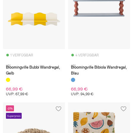
1 VERFÜGBAR
4 VERFÜGBAR
(0)
(0)
Bloomingville Bubbi Wandregal,
Bloomingville Bibiola Wandregal,
Gelb
Blau
66,99 €
66,99 €
UVP: 67,99 €
UVP: 94,99 €
-21%
Superpreis