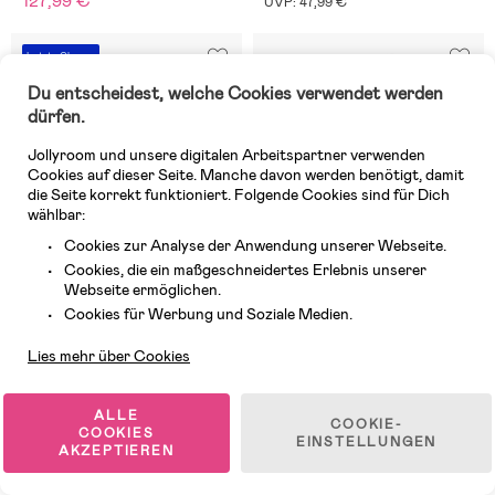
127,99 €
UVP: 47,99 €
Letzte Chance
Du entscheidest, welche Cookies verwendet werden
dürfen.
Jollyroom und unsere digitalen Arbeitspartner verwenden
Cookies auf dieser Seite. Manche davon werden benötigt, damit
die Seite korrekt funktioniert. Folgende Cookies sind für Dich
wählbar:
Cookies zur Analyse der Anwendung unserer Webseite.
Cookies, die ein maßgeschneidertes Erlebnis unserer
Webseite ermöglichen.
Kundendienst
Cookies für Werbung und Soziale Medien.
Lies mehr über Cookies
1 VERFÜGBAR
Auf Lager
(0)
(0)
Bloomingville Clennie Decke,
Bloomingville Marle Stuhl, Grey
ALLE
COOKIE-
Natur
COOKIES
EINSTELLUNGEN
AKZEPTIEREN