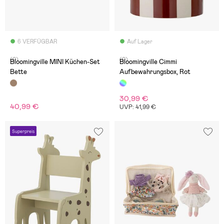
6 VERFÜGBAR
Auf Lager
(0)
(0)
Bloomingville MINI Küchen-Set
Bloomingville Cimmi
Bette
Aufbewahrungsbox, Rot
30,99 €
40,99 €
UVP: 41,99 €
Superpreis