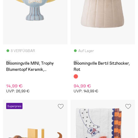
8 VERFÜGBAR
Auf Lager
(0)
(0)
Bloomingville MINI, Trophy
Bloomingville Bertil Sitzhocker,
Blumentopf Keramik,
Rot
Mehrfarbig
14,99 €
94,99 €
UVP: 26,99 €
UVP: 149,99 €
Superpreis