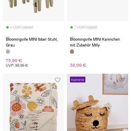
4 VERFÜGBAR
7 VERFÜGBAR
(1)
(0)
Bloomingville MINI Ibber Stuhl,
Bloomingville MINI Kaninchen
Grau
mit Zubehör Milly
73,99 €
38,99 €
UVP: 99,99 €
Superpreis