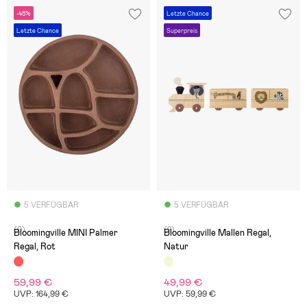
-48%
Letzte Chance
Letzte Chance
Superpreis
5 VERFÜGBAR
5 VERFÜGBAR
(0)
(2)
Bloomingville MINI Palmer
Bloomingville Mallen Regal,
Regal, Rot
Natur
59,99 €
49,99 €
UVP: 164,99 €
UVP: 59,99 €