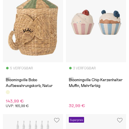
5 VERFÜGBAR
3 VERFÜGBAR
(0)
(0)
Bloomingville Bobo
Bloomingville Chip Kerzenhalter
Aufbewahrungskorb, Natur
Muffin, Mehrfarbig
143,99 €
32,99 €
UVP: 165,99 €
Superpreis