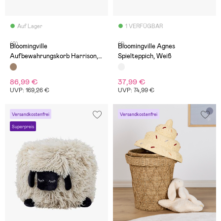
Auf Lager
1 VERFÜGBAR
(0)
(1)
Bloomingville
Bloomingville Agnes
Aufbewahrungskorb Harrison,
Spielteppich, Weiß
Schwarz
86,99 €
37,99 €
UVP: 169,26 €
UVP: 74,99 €
Versandkostenfrei
Versandkostenfrei
Superpreis