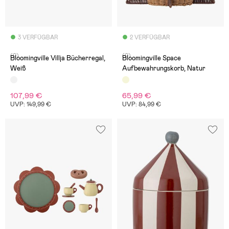
3 VERFÜGBAR
2 VERFÜGBAR
(0)
(0)
Bloomingville Villja Bücherregal,
Bloomingville Space
Weiß
Aufbewahrungskorb, Natur
107,99 €
65,99 €
UVP: 149,99 €
UVP: 84,99 €