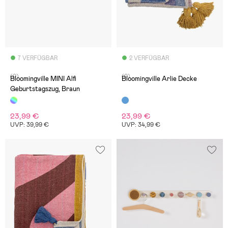
7 VERFÜGBAR
2 VERFÜGBAR
(0)
(0)
Bloomingville MINI Alfi
Bloomingville Arlie Decke
Geburtstagszug, Braun
23,99 €
23,99 €
UVP: 39,99 €
UVP: 34,99 €