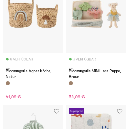
6 VERFÜGBAR
3 VERFÜGBAR
(2)
(0)
Bloomingville Agnes Körbe,
Bloomingville MINI Lara Puppe,
Natur
Braun
41,99 €
34,99 €
Superpreis