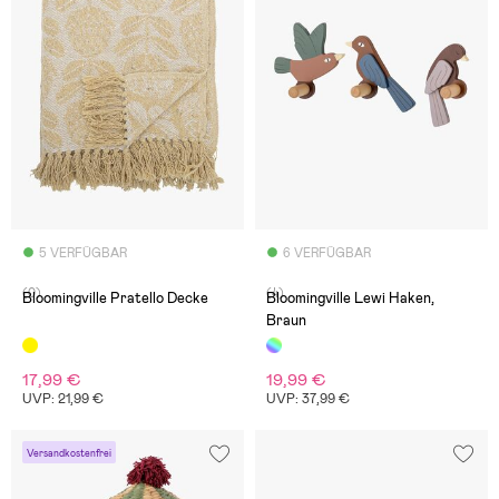
5 VERFÜGBAR
6 VERFÜGBAR
(0)
(4)
Bloomingville Pratello Decke
Bloomingville Lewi Haken,
Braun
17,99 €
19,99 €
UVP: 21,99 €
UVP: 37,99 €
Versandkostenfrei