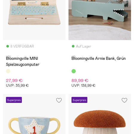
8 VERFÜGBAR
Auf Lager
(0)
(1)
Bloomingville MINI
Bloomingville Arnie Bank, Grün
Spielzeugcomputer
27,99 €
89,99 €
UVP: 35,99 €
UVP: 138,99 €
Superpreis
Superpreis