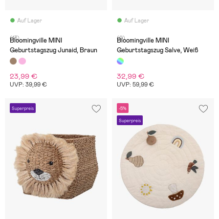
Auf Lager
Auf Lager
(13)
(0)
Bloomingville MINI
Bloomingville MINI
Geburtstagszug Junaid, Braun
Geburtstagszug Salve, Weiß
23,99 €
32,99 €
UVP: 39,99 €
UVP: 59,99 €
Superpreis
-5%
Superpreis