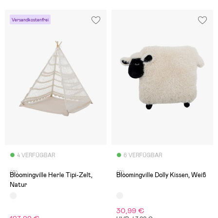
Versandkostenfrei
4 VERFÜGBAR
6 VERFÜGBAR
(0)
(0)
Bloomingville Herle Tipi-Zelt,
Bloomingville Dolly Kissen, Weiß
Natur
30,99 €