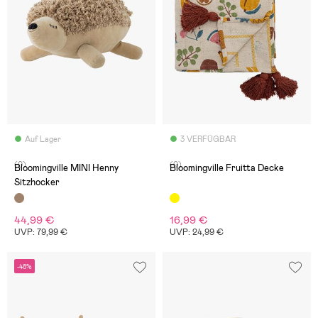
Auf Lager
3 VERFÜGBAR
(0)
(0)
Bloomingville MINI Henny
Bloomingville Fruitta Decke
Sitzhocker
44,99 €
16,99 €
UVP: 79,99 €
UVP: 24,99 €
-48%