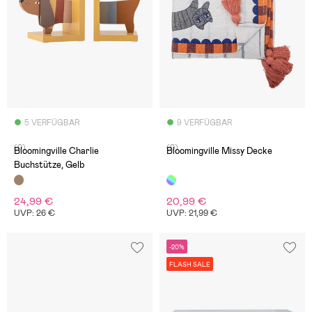
5 VERFÜGBAR
9 VERFÜGBAR
(0)
(0)
Bloomingville Charlie
Bloomingville Missy Decke
Buchstütze, Gelb
24,99 €
20,99 €
UVP: 26 €
UVP: 21,99 €
-20%
FLASH SALE