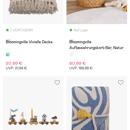
7 VERFÜGBAR
Auf Lager
(0)
(4)
Bloomingville Vivielle Decke
Bloomingville
Aufbewahrungskorb Bär, Natur
20,99 €
80,99 €
UVP: 21,99 €
UVP: 199,99 €