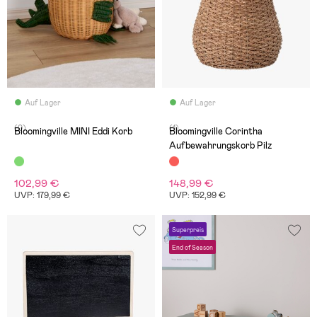
Auf Lager
Auf Lager
(0)
(1)
Bloomingville MINI Eddi Korb
Bloomingville Corintha
Aufbewahrungskorb Pilz
102,99 €
148,99 €
UVP: 179,99 €
UVP: 152,99 €
Superpreis
End of Season