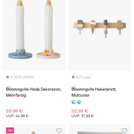
6 VERFÜGBAR
Auf Lager
(0)
(8)
Bloomingville Heida Dekoration,
Bloomingville Hakenbrett,
Mehrfarbig
Multicolor
29,99 €
22,99 €
UVP: 44,99 €
UVP: 37,99 €
-18%