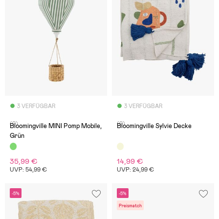
3 VERFÜGBAR
3 VERFÜGBAR
(0)
(0)
Bloomingville MINI Pomp Mobile,
Bloomingville Sylvie Decke
Grün
35,99 €
14,99 €
UVP: 54,99 €
UVP: 24,99 €
-5%
-5%
Preismatch