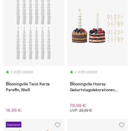
3 VERFÜGBAR
4 VERFÜGBAR
(0)
(0)
Bloomingville Twist Kerze
Bloomingville Hooray
Paraffin, Weiß
Geburtstagsdekorationen,
Mehrfarbig
79,99 €
18,99 €
UVP: 89,99 €
Superpreis