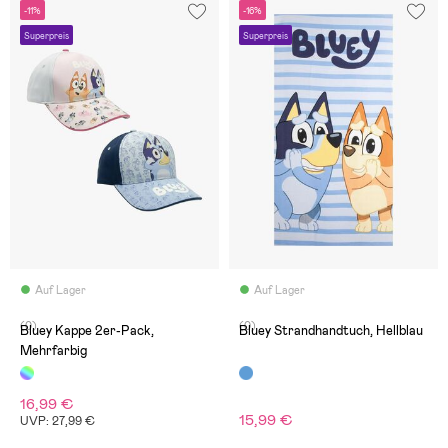
-11%
-16%
Superpreis
Superpreis
Auf Lager
Auf Lager
(0)
(0)
Bluey Kappe 2er-Pack,
Bluey Strandhandtuch, Hellblau
Mehrfarbig
16,99 €
15,99 €
UVP: 27,99 €