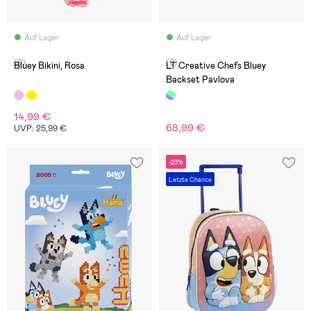
Auf Lager
Auf Lager
(0)
(0)
Bluey Bikini, Rosa
LT Creative Chefs Bluey
Backset Pavlova
14,99 €
68,99 €
UVP: 25,99 €
-23%
Letzte Chance