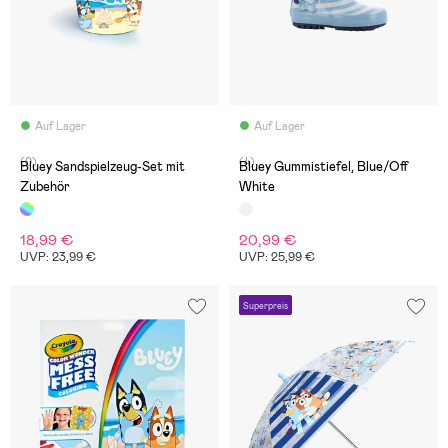
Auf Lager
Auf Lager
(0)
(4)
Bluey Sandspielzeug-Set mit
Bluey Gummistiefel, Blue/Off
Zubehör
White
18,99 €
20,99 €
UVP: 23,99 €
UVP: 25,99 €
Superpreis