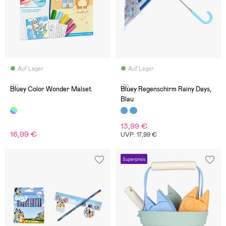
Auf Lager
Auf Lager
(0)
(0)
Bluey Color Wonder Malset
Bluey Regenschirm Rainy Days,
Blau
13,99 €
16,99 €
UVP: 17,99 €
Superpreis