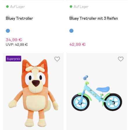
Auf Lager
Auf Lager
(1)
(1)
Bluey Tretroller
Bluey Tretroller mit 3 Reifen
34,99 €
42,99 €
UVP: 42,99 €
Superpreis