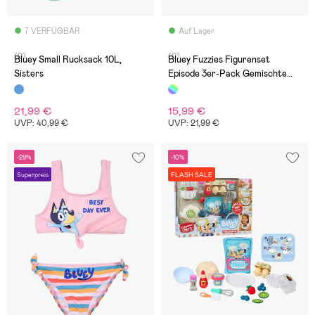
7 VERFÜGBAR
Auf Lager
(0)
(0)
Bluey Small Rucksack 10L,
Bluey Fuzzies Figurenset
Sisters
Episode 3er-Pack Gemischte
Auswahl
21,99 €
15,99 €
UVP: 40,99 €
UVP: 21,99 €
-29%
-10%
Superpreis
FLASH SALE