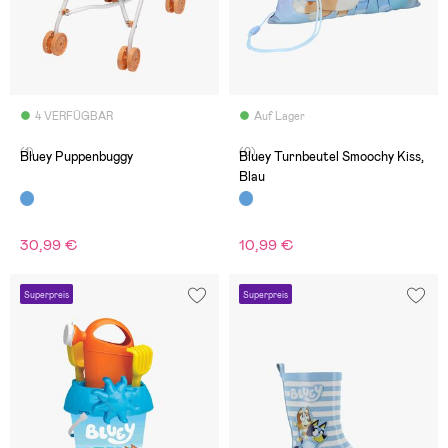
4 VERFÜGBAR
Auf Lager
(1)
(0)
Bluey Puppenbuggy
Bluey Turnbeutel Smoochy Kiss,
Blau
30,99 €
10,99 €
Superpreis
Superpreis