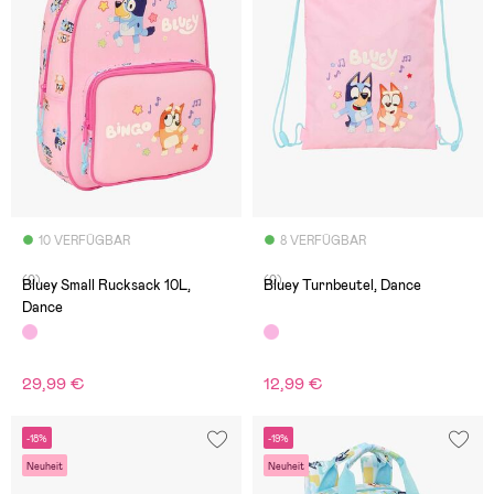
10 VERFÜGBAR
8 VERFÜGBAR
(0)
(0)
Bluey Small Rucksack 10L,
Bluey Turnbeutel, Dance
Dance
29,99 €
12,99 €
-18%
-19%
Neuheit
Neuheit