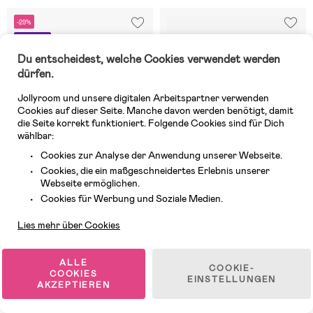
-29%
Superpreis
Du entscheidest, welche Cookies verwendet werden
dürfen.
Jollyroom und unsere digitalen Arbeitspartner verwenden
Cookies auf dieser Seite. Manche davon werden benötigt, damit
die Seite korrekt funktioniert. Folgende Cookies sind für Dich
wählbar:
Cookies zur Analyse der Anwendung unserer Webseite.
Cookies, die ein maßgeschneidertes Erlebnis unserer
Webseite ermöglichen.
Kundendienst
Cookies für Werbung und Soziale Medien.
Auf Lager
Auf Lager
Lies mehr über Cookies
(0)
(0)
Bluey Kappe, Hellblau
Bluey Unterhosen 3er-Pack,
Mehrfarbig
ALLE
COOKIE-
COOKIES
EINSTELLUNGEN
AKZEPTIEREN
9,99 €
14,99 €