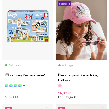
Superpreis
Auf Lager
Auf Lager
(0)
(0)
Educa Bluey Puzzleset 4-in-1
Bluey Kappe & Sonnenbrille,
Hellrosa
14,99 €
18,99 €
UVP: 27,99 €