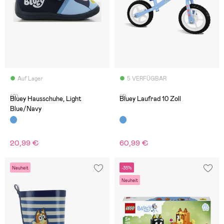
Auf Lager
5 VERFÜGBAR
(0)
(1)
Bluey Hausschuhe, Light
Bluey Laufrad 10 Zoll
Blue/Navy
20,99 €
60,99 €
Neuheit
-35%
Neuheit