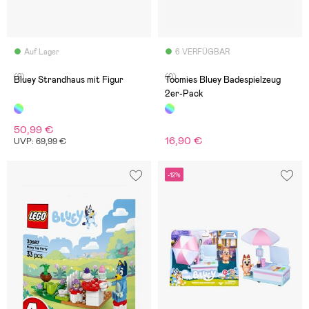
Auf Lager
6 VERFÜGBAR
(2)
(0)
Bluey Strandhaus mit Figur
Toomies Bluey Badespielzeug
2er-Pack
50,99 €
16,90 €
UVP: 69,99 €
-12%