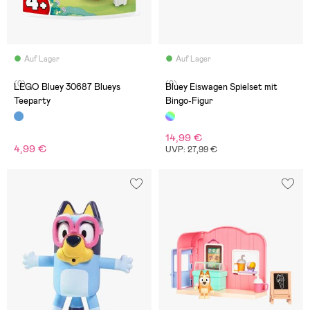
Auf Lager
Auf Lager
(0)
(0)
LEGO Bluey 30687 Blueys
Bluey Eiswagen Spielset mit
Teeparty
Bingo-Figur
14,99 €
4,99 €
UVP: 27,99 €