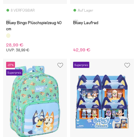
8 VERFÜGBAR
Auf Lager
(2)
(0)
Bluey Bingo Plüschspielzeug 40
Bluey Laufrad
cm
28,99 €
42,99 €
UVP: 38,99 €
-27%
Superpreis
Superpreis