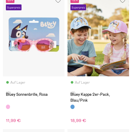
-29%
-32%
Superpreis
Superpreis
Auf Lager
Auf Lager
(0)
(0)
Bluey Sonnenbrille, Rosa
Bluey Kappe 2er-Pack,
Blau/Pink
11,99 €
18,99 €