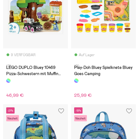
9 VERFÜGBAR
Auf Lager
(0)
(0)
LEGO DUPLO Bluey 10469
Play-Doh Bluey Spielknete Bluey
Pizza-Schwestern mit Muffin
Goes Camping
und Bluey
46,99 €
25,99 €
-21%
-19%
Neuheit
Neuheit