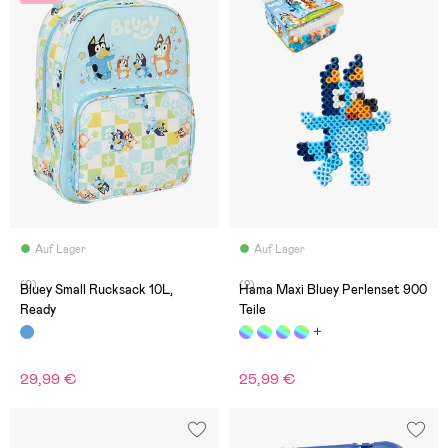
Auf Lager
Auf Lager
(0)
(2)
Bluey Small Rucksack 10L,
Hama Maxi Bluey Perlenset 900
Ready
Teile
29,99 €
25,99 €