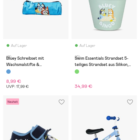
Auf Lager
Auf Lager
(0)
(0)
Bluey Schreibset mit
Swim Essentials Strandset 5-
Wachsmalstifte &
teiliges Strandset aus Silikon,
Federmäppchen
Bluey
8,99 €
34,99 €
UVP: 17,99 €
Neuheit