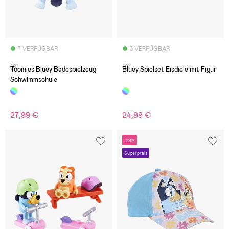
7 VERFÜGBAR
3 VERFÜGBAR
(0)
(0)
Toomies Bluey Badespielzeug
Bluey Spielset Eisdiele mit Figur
Schwimmschule
27,99 €
24,99 €
-29%
Superpreis