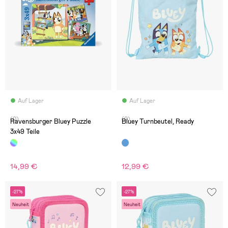
Auf Lager
Auf Lager
(0)
(0)
Ravensburger Bluey Puzzle
Bluey Turnbeutel, Ready
3x49 Teile
14,99 €
12,99 €
-27%
-27%
Neuheit
Neuheit