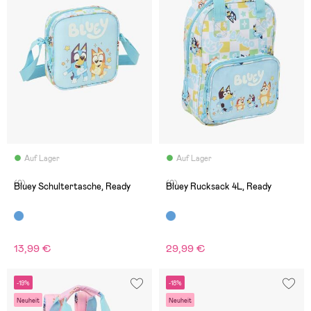
Auf Lager
Auf Lager
(0)
(0)
Bluey Schultertasche, Ready
Bluey Rucksack 4L, Ready
13,99 €
29,99 €
-19%
-18%
Neuheit
Neuheit