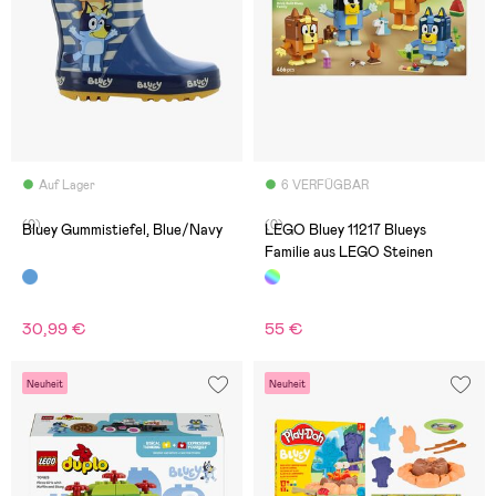
Auf Lager
6 VERFÜGBAR
(0)
(0)
Bluey Gummistiefel, Blue/Navy
LEGO Bluey 11217 Blueys
Familie aus LEGO Steinen
30,99 €
55 €
Neuheit
Neuheit