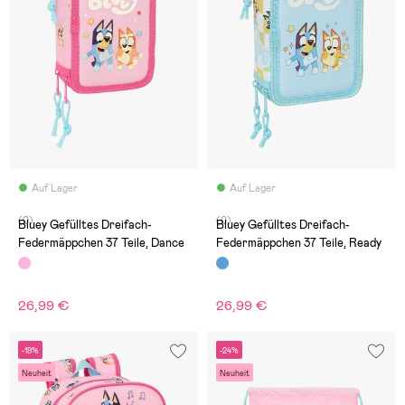
Auf Lager
Auf Lager
(0)
(0)
Bluey Gefülltes Dreifach-
Bluey Gefülltes Dreifach-
Federmäppchen 37 Teile, Dance
Federmäppchen 37 Teile, Ready
26,99 €
26,99 €
-19%
-24%
Neuheit
Neuheit