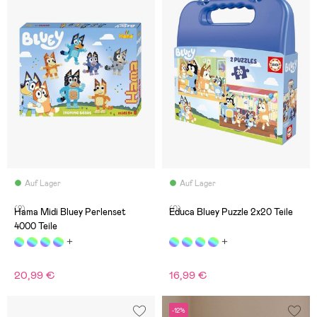
Auf Lager
Auf Lager
(2)
(0)
Hama Midi Bluey Perlenset
Educa Bluey Puzzle 2x20 Teile
4000 Teile
20,99 €
16,99 €
-12%