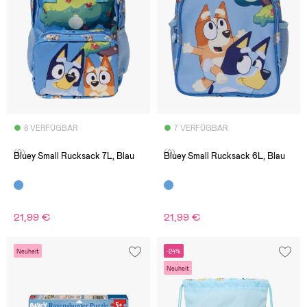
8 VERFÜGBAR
7 VERFÜGBAR
(0)
(0)
Bluey Small Rucksack 7L, Blau
Bluey Small Rucksack 6L, Blau
21,99 €
21,99 €
Neuheit
-24%
Neuheit