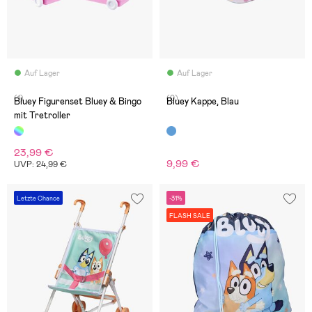
Auf Lager
Auf Lager
(1)
(0)
Bluey Figurenset Bluey & Bingo
Bluey Kappe, Blau
mit Tretroller
23,99 €
9,99 €
UVP: 24,99 €
Letzte Chance
-31%
FLASH SALE