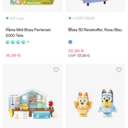
Auf Lager
4 VERFÜGBAR
(2)
(0)
Hama Midi Bluey Perlenset
Bluey 3D Reisekoffer, Rosa/Blau
2000 Teile
22,99 €
16,99 €
UVP: 53,99 €