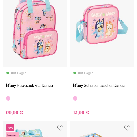
Auf Lager
Auf Lager
(0)
(0)
Bluey Rucksack 4L, Dance
Bluey Schultertasche, Dance
29,99 €
13,99 €
-19%
Neuheit