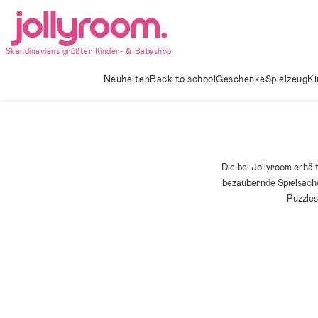
Hoppa
till
innehållet
Skandinaviens größter Kinder- & Babyshop
Neuheiten
Back to school
Geschenke
Spielzeug
Ki
Die bei Jollyroom erhä
bezaubernde Spielsache
Puzzles