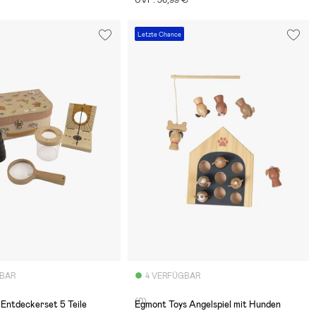
Letzte Chance
GBAR
4 VERFÜGBAR
(0)
Entdeckerset 5 Teile
Egmont Toys Angelspiel mit Hunden