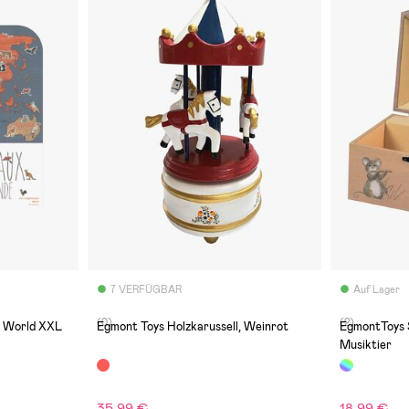
7 VERFÜGBAR
Auf Lager
(0)
(2)
e World XXL
Egmont Toys Holzkarussell, Weinrot
EgmontToys 
Musiktier
35,99 €
18,99 €