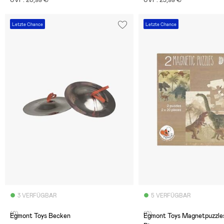
Letzte Chance
Letzte Chance
3 VERFÜGBAR
5 VERFÜGBAR
(0)
(0)
Egmont Toys Becken
Egmont Toys Magnetpuzzles