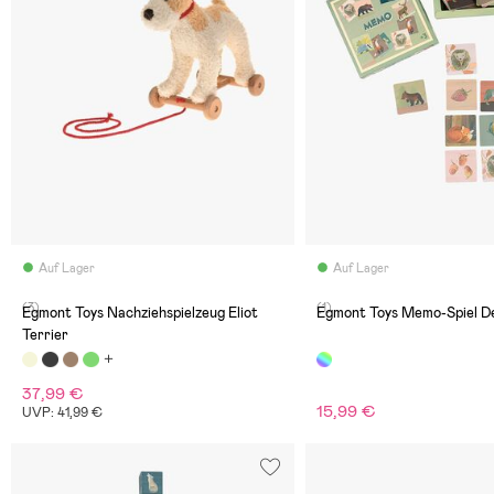
Auf Lager
Auf Lager
(3)
(1)
Egmont Toys Nachziehspielzeug Eliot
Egmont Toys Memo-Spiel D
Terrier
37,99 €
15,99 €
UVP: 41,99 €