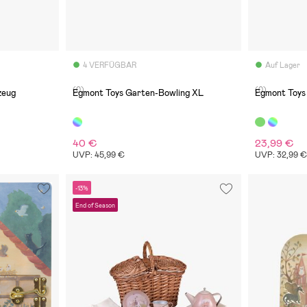
4 VERFÜGBAR
Auf Lager
(0)
(0)
zeug
Egmont Toys Garten-Bowling XL
Egmont Toys
40 €
23,99 €
UVP: 45,99 €
UVP: 32,99 
-13%
End of Season