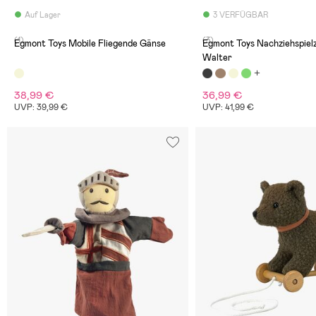
Auf Lager
3 VERFÜGBAR
(1)
(3)
Egmont Toys Mobile Fliegende Gänse
Egmont Toys Nachziehspiel
Walter
38,99 €
36,99 €
UVP: 39,99 €
UVP: 41,99 €