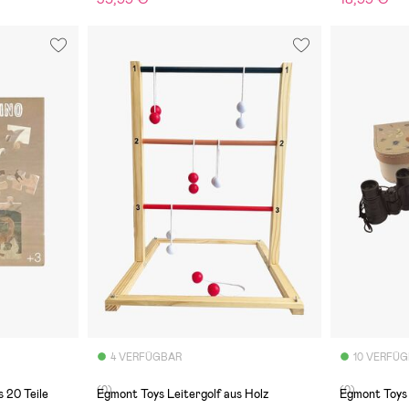
4 VERFÜGBAR
10 VERFÜ
(0)
(0)
 20 Teile
Egmont Toys Leitergolf aus Holz
Egmont Toys 