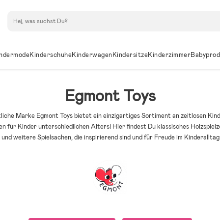
Suchen
ndermode
Kinderschuhe
Kinderwagen
Kindersitze
Kinderzimmer
Babyprod
Egmont Toys
ltliche Marke Egmont Toys bietet ein einzigartiges Sortiment an zeitlosen Ki
n für Kinder unterschiedlichen Alters! Hier findest Du klassisches Holzspielz
 und weitere Spielsachen, die inspirierend sind und für Freude im Kinderalltag