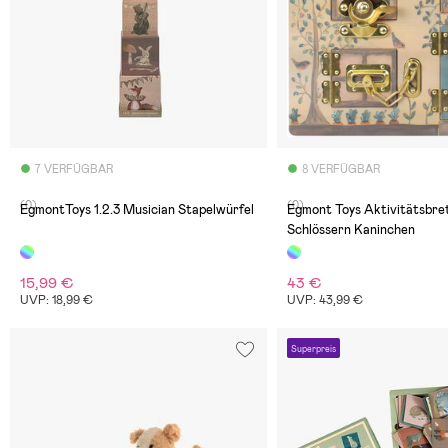
7 VERFÜGBAR
8 VERFÜGBAR
(0)
(0)
EgmontToys 1.2.3 Musician Stapelwürfel
Egmont Toys Aktivitätsbret
Schlössern Kaninchen
15,99 €
43 €
UVP: 18,99 €
UVP: 43,99 €
Superpreis