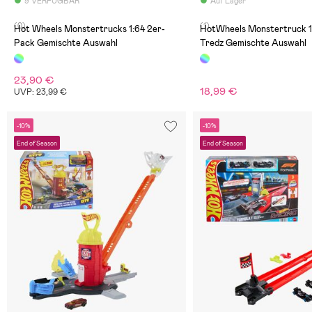
9 VERFÜGBAR
Auf Lager
(0)
(1)
Hot Wheels Monstertrucks 1:64 2er-
HotWheels Monstertruck 1
Pack Gemischte Auswahl
Tredz Gemischte Auswahl
23,90 €
18,99 €
UVP: 23,99 €
-10%
-10%
End of Season
End of Season