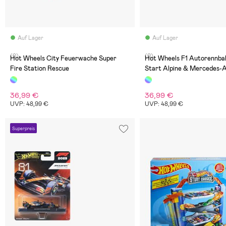
Auf Lager
Auf Lager
(0)
(0)
Hot Wheels City Feuerwache Super
Hot Wheels F1 Autorennba
Fire Station Rescue
Start Alpine & Mercedes
Petronas
36,99 €
36,99 €
UVP: 48,99 €
UVP: 48,99 €
Superpreis