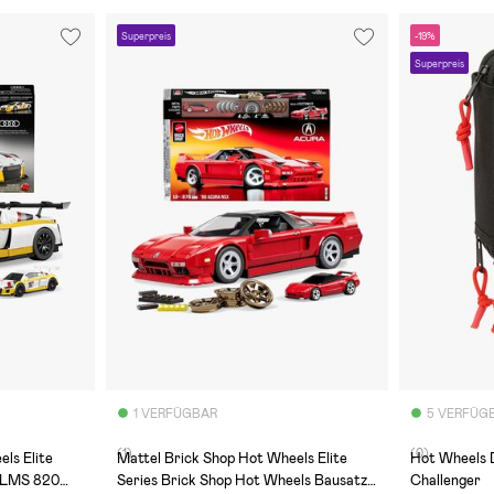
Superpreis
-19%
Superpreis
1 VERFÜGBAR
5 VERFÜG
(1)
(0)
ls Elite
Mattel Brick Shop Hot Wheels Elite
Hot Wheels 
8 LMS 820
Series Brick Shop Hot Wheels Bausatz
Challenger