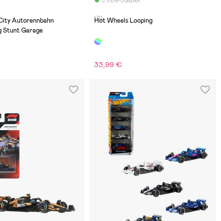
3 VERFÜGBAR
(0)
City Autorennbahn
Hot Wheels Looping
g Stunt Garage
33,99 €
€