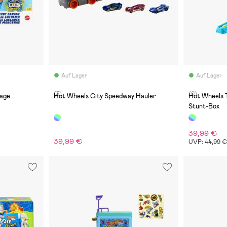
Auf Lager
Auf Lager
(3)
(0)
rage
Hot Wheels City Speedway Hauler
Hot Wheels T
Stunt-Box
39,99 €
39,99 €
UVP: 44,99 