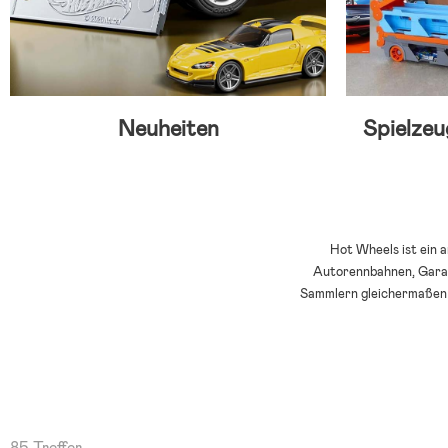
Neuheiten
Spielze
Hot Wheels ist ein 
Autorennbahnen, Garage
Sammlern gleichermaßen b
85 Treffer.