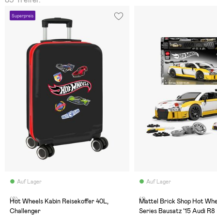
Superpreis
Auf Lager
Auf Lager
(0)
(1)
Hot Wheels Kabin Reisekoffer 40L,
Mattel Brick Shop Hot Whee
Challenger
Series Bausatz ’15 Audi R