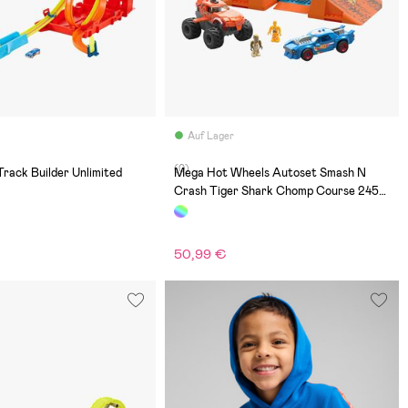
Auf Lager
(0)
rack Builder Unlimited
Mega Hot Wheels Autoset Smash N
Crash Tiger Shark Chomp Course 245
Teile
50,99 €
€