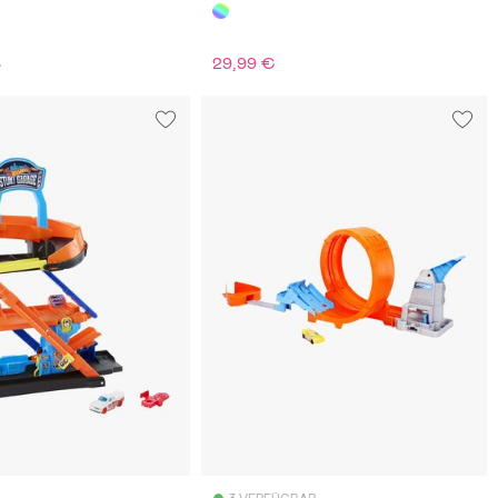
29,99 €
€