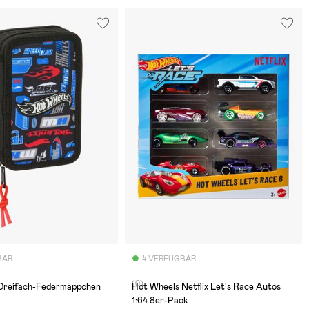
BAR
4 VERFÜGBAR
(0)
Dreifach-Federmäppchen
Hot Wheels Netflix Let's Race Autos
1:64 8er-Pack