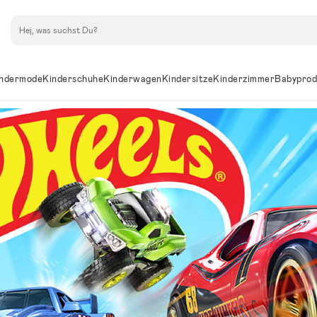
Suchen
ndermode
Kinderschuhe
Kinderwagen
Kindersitze
Kinderzimmer
Babyprod