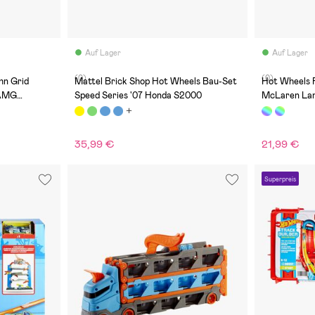
Auf Lager
Auf Lager
(0)
(0)
hn Grid
Mattel Brick Shop Hot Wheels Bau-Set
Hot Wheels 
-AMG
Speed Series '07 Honda S2000
McLaren Lan
35,99 €
21,99 €
Superpreis