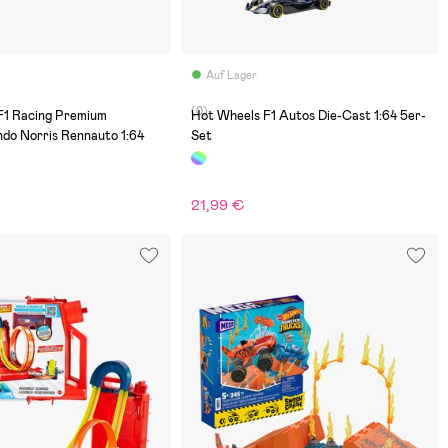
Auf Lager
(0)
F1 Racing Premium
Hot Wheels F1 Autos Die-Cast 1:64 5er-
do Norris Rennauto 1:64
Set
21,99 €