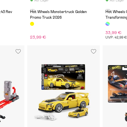
Auf Lager
Auf Lager
(0)
(0)
:43 Rev
Hot Wheels Monstertruck Golden
Hot Wheels 
Promo Truck 2026
Transformin
33,99 €
23,99 €
UVP: 42,99 