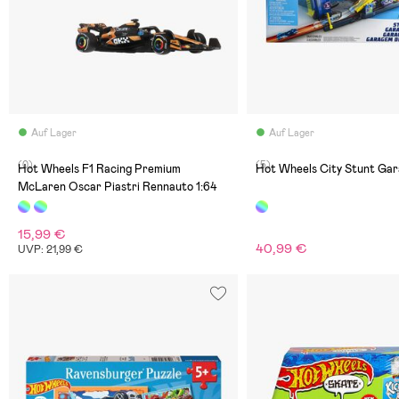
Auf Lager
Auf Lager
(0)
(5)
Hot Wheels F1 Racing Premium
Hot Wheels City Stunt Ga
McLaren Oscar Piastri Rennauto 1:64
15,99 €
40,99 €
UVP: 21,99 €