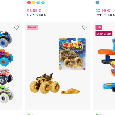
’90 Acura NSX 876 Teile
58,99 €
20,99 €
UVP: 77,99 €
UVP: 40,99 
Neuheit
-11%
End of Season