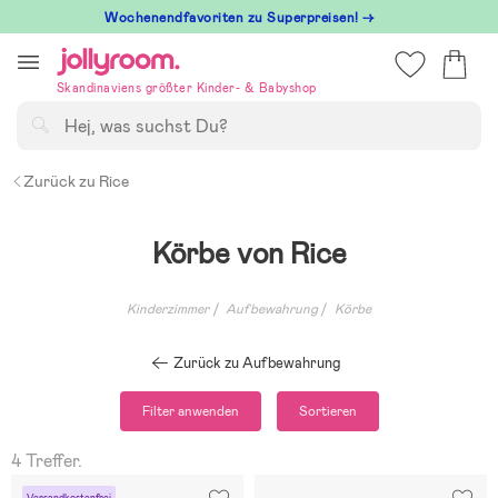
Hoppa
Wochenendfavoriten zu Superpreisen! →
till
innehållet
Skandinaviens größter Kinder- & Babyshop
Suchen
Zurück zu Rice
Körbe von Rice
Kinderzimmer
Aufbewahrung
Körbe
Zurück zu Aufbewahrung
Filter anwenden
Sortieren
4 Treffer.