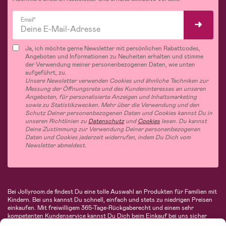
Email*
Ja, ich möchte gerne Newsletter mit persönlichen Rabattcodes,
Angeboten und Informationen zu Neuheiten erhalten und stimme
der Verwendung meiner personenbezogenen Daten, wie unten
aufgeführt, zu.
Unsere Newsletter verwenden Cookies und ähnliche Techniken zur
Messung der Öffnungsrate und des Kundeninteresses an unseren
Angeboten, für personalisierte Anzeigen und Inhaltsmarketing
sowie zu Statistikzwecken. Mehr über die Verwendung und den
Schutz Deiner personenbezogenen Daten und Cookies kannst Du in
unseren Richtlinien zu
Datenschutz
und
Cookies
lesen. Du kannst
Deine Zustimmung zur Verwendung Deiner personenbezogenen
Daten und Cookies jederzeit widerrufen, indem Du Dich vom
Newsletter abmeldest.
Bei Jollyroom.de findest Du eine tolle Auswahl an Produkten für Familien mit
Kindern. Bei uns kannst Du schnell, einfach und stets zu niedrigen Preisen
einkaufen. Mit freiwilligem 365-Tage-Rückgaberecht und einem sehr
kompetenten Kundenservice kannst Du Dich beim Einkauf bei uns sicher
fühlen. In unserem Sortiment findest Du unter anderem Kinderwagen,