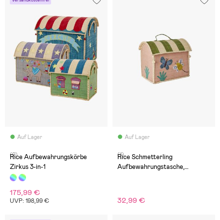
Versandkostenfrei
Auf Lager
Auf Lager
(2)
(1)
Rice Aufbewahrungskörbe
Rice Schmetterling
Zirkus 3-in-1
Aufbewahrungstasche,
Rosa/Grün
175,99 €
32,99 €
UVP: 198,99 €