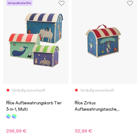
Versandkostenfrei
Vorläufig ausverkauft
Vorläufig ausverkauft
(2)
(1)
Rice Aufbewahrungskorb Tier
Rice Zirkus
3-in-1, Multi
Aufbewahrungstasche,
Blau/Rot
298,99 €
32,99 €