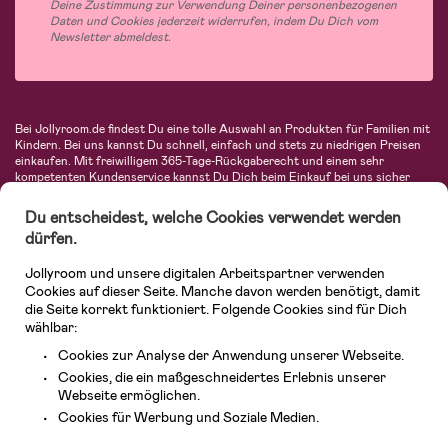
Deine Zustimmung zur Verwendung Deiner personenbezogenen
Daten und Cookies jederzeit widerrufen, indem Du Dich vom
Newsletter abmeldest.
Bei Jollyroom.de findest Du eine tolle Auswahl an Produkten für Familien mit
Kindern. Bei uns kannst Du schnell, einfach und stets zu niedrigen Preisen
einkaufen. Mit freiwilligem 365-Tage-Rückgaberecht und einem sehr
kompetenten Kundenservice kannst Du Dich beim Einkauf bei uns sicher
fühlen. In unserem Sortiment findest Du unter anderem Kinderwagen,
Autositze, Kinder- und Babymode, Produkte für Mütter und eine Menge
Du entscheidest, welche Cookies verwendet werden
fantastischer Einrichtungsgegenstände, Spielsachen, Babyprodukte und
dürfen.
vieles mehr. Wir haben Produkte von bekannten Herstellern wie Britax, Maxi-
Cosi, Hauck, Baby Jogger, Ergobaby, Didriksons, KidKraft, Ergobaby, Philips
Jollyroom und unsere digitalen Arbeitspartner verwenden
Avent, Jack Wolfskin, Cybex, LEGO und vielen mehr. Schau Dich um in
unserer vielfältigen Online-Boutique für Kinder & Babys. Willkommen!
Cookies auf dieser Seite. Manche davon werden benötigt, damit
die Seite korrekt funktioniert. Folgende Cookies sind für Dich
wählbar:
Cookies zur Analyse der Anwendung unserer Webseite.
Cookies, die ein maßgeschneidertes Erlebnis unserer
Webseite ermöglichen.
Kundendienst
Cookies für Werbung und Soziale Medien.