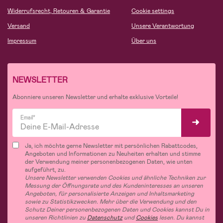
Widerrufsrecht, Retouren & Garantie
Cookie settings
Versand
Unsere Verantwortung
Impressum
Über uns
NEWSLETTER
Abonniere unseren Newsletter und erhalte exklusive Vorteile!
Email*
Ja, ich möchte gerne Newsletter mit persönlichen Rabattcodes,
Angeboten und Informationen zu Neuheiten erhalten und stimme
der Verwendung meiner personenbezogenen Daten, wie unten
aufgeführt, zu.
Unsere Newsletter verwenden Cookies und ähnliche Techniken zur
Messung der Öffnungsrate und des Kundeninteresses an unseren
Angeboten, für personalisierte Anzeigen und Inhaltsmarketing
sowie zu Statistikzwecken. Mehr über die Verwendung und den
Schutz Deiner personenbezogenen Daten und Cookies kannst Du in
unseren Richtlinien zu
Datenschutz
und
Cookies
lesen. Du kannst