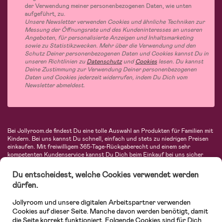
der Verwendung meiner personenbezogenen Daten, wie unten
aufgeführt, zu.
Unsere Newsletter verwenden Cookies und ähnliche Techniken zur
Messung der Öffnungsrate und des Kundeninteresses an unseren
Angeboten, für personalisierte Anzeigen und Inhaltsmarketing
sowie zu Statistikzwecken. Mehr über die Verwendung und den
Schutz Deiner personenbezogenen Daten und Cookies kannst Du in
unseren Richtlinien zu
Datenschutz
und
Cookies
lesen. Du kannst
Deine Zustimmung zur Verwendung Deiner personenbezogenen
Daten und Cookies jederzeit widerrufen, indem Du Dich vom
Newsletter abmeldest.
Bei Jollyroom.de findest Du eine tolle Auswahl an Produkten für Familien mit
Kindern. Bei uns kannst Du schnell, einfach und stets zu niedrigen Preisen
einkaufen. Mit freiwilligem 365-Tage-Rückgaberecht und einem sehr
kompetenten Kundenservice kannst Du Dich beim Einkauf bei uns sicher
fühlen. In unserem Sortiment findest Du unter anderem Kinderwagen,
Autositze, Kinder- und Babymode, Produkte für Mütter und eine Menge
Du entscheidest, welche Cookies verwendet werden
fantastischer Einrichtungsgegenstände, Spielsachen, Babyprodukte und
dürfen.
vieles mehr. Wir haben Produkte von bekannten Herstellern wie Britax, Maxi-
Cosi, Hauck, Baby Jogger, Ergobaby, Didriksons, KidKraft, Ergobaby, Philips
Jollyroom und unsere digitalen Arbeitspartner verwenden
Avent, Jack Wolfskin, Cybex, LEGO und vielen mehr. Schau Dich um in
unserer vielfältigen Online-Boutique für Kinder & Babys. Willkommen!
Cookies auf dieser Seite. Manche davon werden benötigt, damit
die Seite korrekt funktioniert. Folgende Cookies sind für Dich