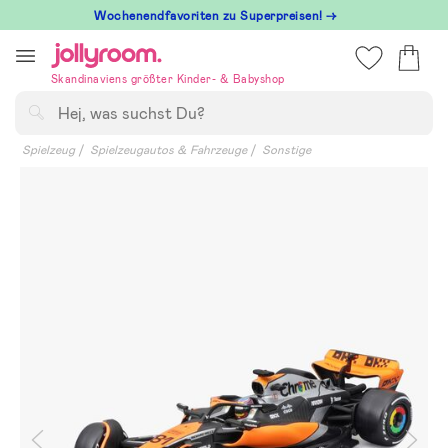
Hoppa
Wochenendfavoriten zu Superpreisen! →
till
innehållet
Skandinaviens größter Kinder- & Babyshop
Suchen
Spielzeug
Spielzeugautos & Fahrzeuge
Sonstige