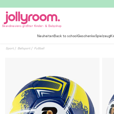
Hoppa
till
innehållet
Skandinaviens größter Kinder- & Babyshop
Neuheiten
Back to school
Geschenke
Spielzeug
Ki
Sport
Ballsport
Fußball