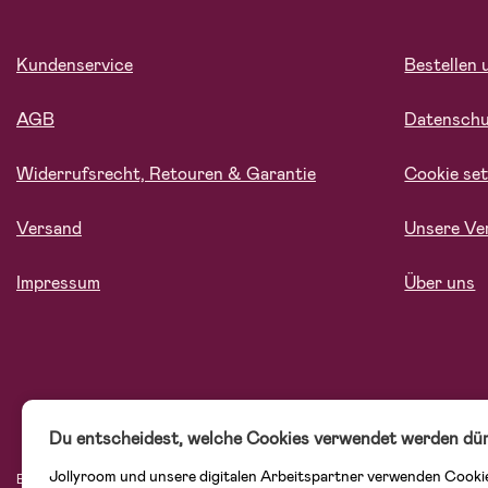
Kundenservice
Bestellen 
AGB
Datensch
Widerrufsrecht, Retouren & Garantie
Cookie set
Versand
Unsere Ve
Impressum
Über uns
Du entscheidest, welche Cookies verwendet werden dür
Jollyroom und unsere digitalen Arbeitspartner verwenden Cooki
Bei Jollyroom.de findest Du eine tolle Auswahl an Produkten für Familien mit K