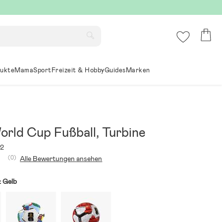
ukte
Mama
Sport
Freizeit & Hobby
Guides
Marken
orld Cup Fußball, Turbine
52
(0)
Alle Bewertungen ansehen
:
Gelb