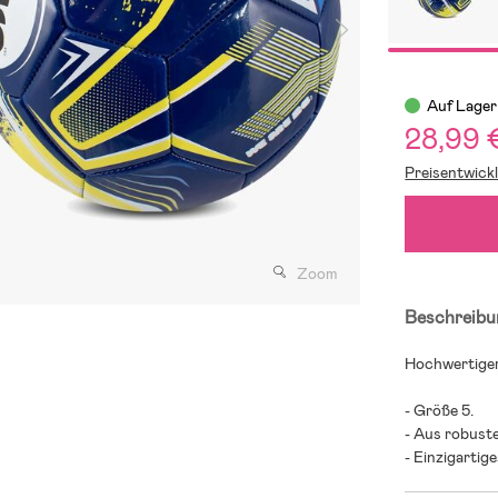
Auf Lager
28,99 
Preisentwick
Zoom
Beschreibu
Hochwertiger
- Größe 5.
- Aus robust
- Einzigartig