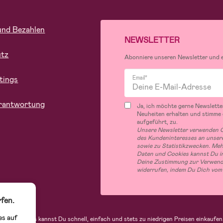
und Bezahlen
NEWSLETTER
utz
Abonniere unseren Newsletter und er
tings
Email*
rantwortung
Ja, ich möchte gerne Newslette
Neuheiten erhalten und stimme
aufgeführt, zu.
Unsere Newsletter verwenden C
des Kundeninteresses an unsere
sowie zu Statistikzwecken. Me
Daten und Cookies kannst Du in
Deine Zustimmung zur Verwend
widerrufen, indem Du Dich vom
fen.
es auf
indern. Bei uns kannst Du schnell, einfach und stets zu niedrigen Preisen einkau