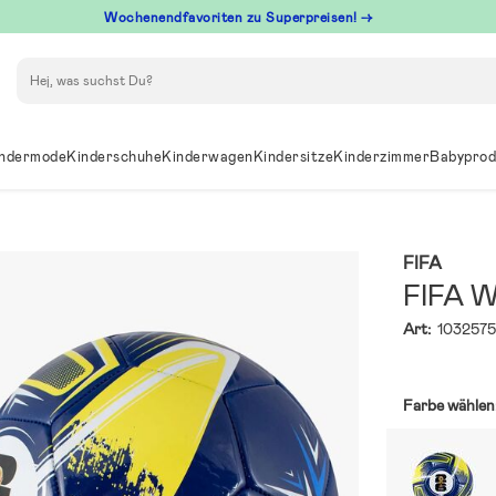
Wochenendfavoriten zu Superpreisen! →
Suchen
ndermode
Kinderschuhe
Kinderwagen
Kindersitze
Kinderzimmer
Babyprod
FIFA
FIFA W
Art:
103257
Farbe wählen