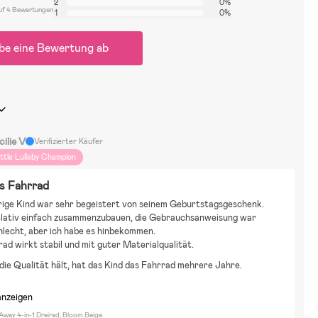
2
0%
5 Jahre
uf 4 Bewertungen
1
0%
en: Höhe 50 cm, Länge 67 cm, Breite 46 cm
be eine Bewertung ab
ilie V
Verifizierter Käufer
ittle Lullaby Champion
s Fahrrad
rige Kind war sehr begeistert von seinem Geburtstagsgeschenk. 
elativ einfach zusammenzubauen, die Gebrauchsanweisung war 
lecht, aber ich habe es hinbekommen. 
ad wirkt stabil und mit guter Materialqualität.
ie Qualität hält, hat das Kind das Fahrrad mehrere Jahre.
anzeigen
Away 4-in-1 Dreirad, Bloom Beige