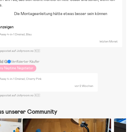
e.
Die Montageanleitung hätte etwas besser sein können
anzeigen
Away 4-in-1 Dreirad, Blau
letzten Monat
gepostet auf Jollyroom.no 🇳🇴
ild G
Verifizierter Käufer
iny Naptime Negotiator
Away 4-in-1 Dreirad, Cherry Pink
vor 2 Wochen
gepostet auf Jollyroom.no 🇳🇴
us unserer Community