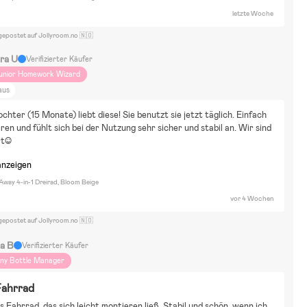
letzte Woche
gepostet auf Jollyroom.no 🇳🇴
ra U
Verifizierter Käufer
unior Homework Wizard
aus
chter (15 Monate) liebt diese! Sie benutzt sie jetzt täglich. Einfach 
ren und fühlt sich bei der Nutzung sehr sicher und stabil an. Wir sind 
t☺️
anzeigen
Away 4-in-1 Dreirad, Bloom Beige
vor 4 Wochen
gepostet auf Jollyroom.no 🇳🇴
sa B
Verifizierter Käufer
iny Bottle Manager
Fahrrad
s Fahrrad, das sich leicht montieren ließ. Stabil und schön, wenn ich 