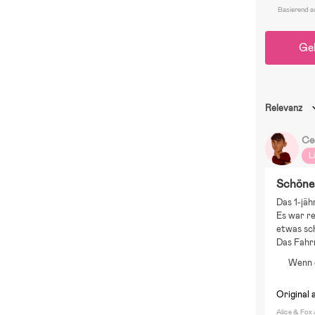
Alter: 1,5-
Basierend a
Abmessung
Ge
Relevanz
Cec
L
Schöne
Das 1-jäh
Es war r
etwas sch
Das Fahrr
Wenn d
Original 
Alice & Fox 