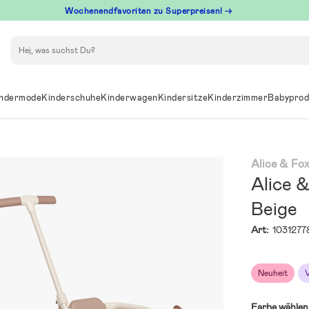
Wochenendfavoriten zu Superpreisen! →
Suchen
ndermode
Kinderschuhe
Kinderwagen
Kindersitze
Kinderzimmer
Babyprod
Alice & Fo
Alice &
Beige
Art:
1031277
Neuheit
Farbe wählen