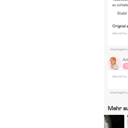
es schieb
Stabil
Original 
Alice & Fox 
Ursprünglich 
Ar
T
Alice & Fox 
Ursprünglich 
Mehr a