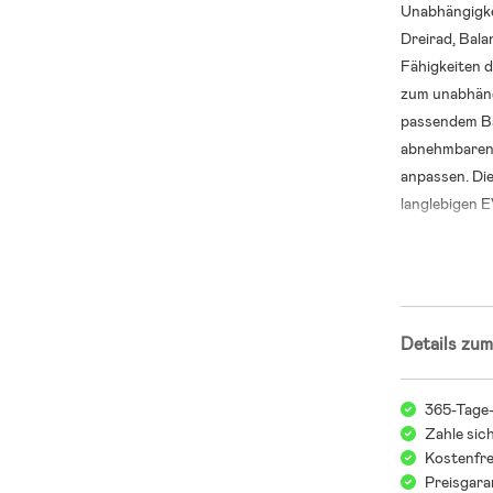
Unabhängigkei
Dreirad, Bala
Fähigkeiten 
zum unabhängi
passendem Ba
abnehmbaren 
anpassen. Die
langlebigen E
den Außenbere
lernen.
Mehrstuf
Motorik
Details zum
Durch das We
eigenen Tempo
365-Tage
Schiebemodus
Zahle sic
Kostenfre
Bewegung gew
Preisgara
und Selbstver