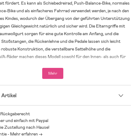
t fördert. Es kann als Schiebedreirad, Push-Balance-Bike, normales
nce-Bike und als einfacheres Fahrrad verwendet werden, je nach den
des Kindes, wodurch der Übergang von der geführten Unterstützung
gen Gleichgewicht natürlich und sicher wird. Die Elterngriffe mit
umwollgurt sorgen für eine gute Kontrolle am Anfang, und die
Stoßstangen, die Rückenlehne und die Pedale lassen sich leicht
 robuste Konstruktion, die verstellbare Sattelhöhe und die
VA-Räder machen dieses Modell sowohl für den Innen- als auch für
ich praktisch und eignen sich gut für Kinder, die das Fahrradfahren
Mehr
iges Training von Gleichgewicht und
 Artikel
chseln zwischen den Modi werden die Kinder ermutigt, in ihrem
 Griff, Koordination und Gleichgewicht zu trainieren. Im
-Rückgaberecht
 kann ein Erwachsener lenken, während sich das Kind an die
her und einfach mit Paypal
ie Zustellung nach Hause!
öhnt, während der Gleichgewichts- und Radfahrmodus Stabilität
ntie - Mehr erfahren ->
trauen fördert, während das Kind mehr Initiative ergreift. Pedale und