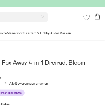
ukte
Mama
Sport
Freizeit & Hobby
Guides
Marken
x
 Fox Away 4-in-1 Dreirad, Bloom
8
(4)
Alle Bewertungen ansehen
Versandkostenfrei
:
Beige