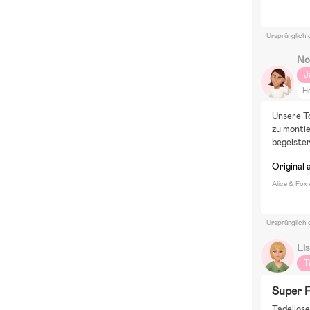
Ursprünglich 
No
J
H
Unsere To
zu montie
begeister
Original 
Alice & Fox 
Ursprünglich 
Li
T
Super 
Tadellose