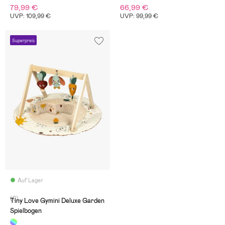
79,99 €
66,99 €
UVP: 109,99 €
UVP: 99,99 €
Superpreis
Auf Lager
(0)
Tiny Love Gymini Deluxe Garden
Spielbogen