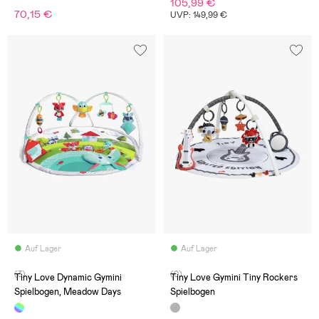
105,99 €
70,15 €
UVP: 149,99 €
Auf Lager
Auf Lager
(3)
(0)
Tiny Love Dynamic Gymini
Tiny Love Gymini Tiny Rockers
Spielbogen, Meadow Days
Spielbogen