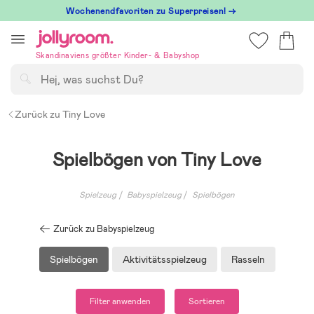
Hoppa
Wochenendfavoriten zu Superpreisen! →
till
innehållet
Skandinaviens größter Kinder- & Babyshop
Suchen
Zurück zu Tiny Love
Spielbögen von Tiny Love
Spielzeug
Babyspielzeug
Spielbögen
Zurück zu Babyspielzeug
Spielbögen
Aktivitätsspielzeug
Rasseln
Filter anwenden
Sortieren