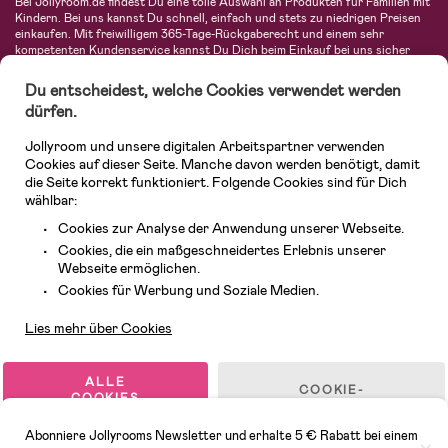
Bei Jollyroom.de findest Du eine tolle Auswahl an Produkten für Familien mit
Kindern. Bei uns kannst Du schnell, einfach und stets zu niedrigen Preisen
einkaufen. Mit freiwilligem 365-Tage-Rückgaberecht und einem sehr
kompetenten Kundenservice kannst Du Dich beim Einkauf bei uns sicher
fühlen. In unserem Sortiment findest Du unter anderem Kinderwagen,
Autositze, Kinder- und Babymode, Produkte für Mütter und eine Menge
Du entscheidest, welche Cookies verwendet werden
fantastischer Einrichtungsgegenstände, Spielsachen, Babyprodukte und
dürfen.
vieles mehr. Wir haben Produkte von bekannten Herstellern wie Britax, Maxi-
Cosi, Hauck, Baby Jogger, Ergobaby, Didriksons, KidKraft, Ergobaby, Philips
Jollyroom und unsere digitalen Arbeitspartner verwenden
Avent, Jack Wolfskin, Cybex, LEGO und vielen mehr. Schau Dich um in
unserer vielfältigen Online-Boutique für Kinder & Babys. Willkommen!
Cookies auf dieser Seite. Manche davon werden benötigt, damit
die Seite korrekt funktioniert. Folgende Cookies sind für Dich
wählbar:
Cookies zur Analyse der Anwendung unserer Webseite.
Cookies, die ein maßgeschneidertes Erlebnis unserer
Webseite ermöglichen.
Kundendienst
Cookies für Werbung und Soziale Medien.
Lies mehr über Cookies
© 2026 Jollyroom GmbH. Alle Rechte vorbehalten.
ALLE
COOKIE-
COOKIES
EINSTELLUNGEN
AKZEPTIEREN
Abonniere Jollyrooms Newsletter und erhalte 5 € Rabatt bei einem