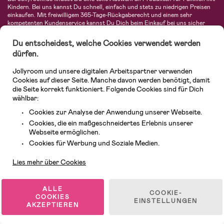
Kindern. Bei uns kannst Du schnell, einfach und stets zu niedrigen Preisen
einkaufen. Mit freiwilligem 365-Tage-Rückgaberecht und einem sehr
kompetenten Kundenservice kannst Du Dich beim Einkauf bei uns sicher
fühlen. In unserem Sortiment findest Du unter anderem Kinderwagen,
Autositze, Kinder- und Babymode, Produkte für Mütter und eine Menge
Du entscheidest, welche Cookies verwendet werden
fantastischer Einrichtungsgegenstände, Spielsachen, Babyprodukte und
dürfen.
vieles mehr. Wir haben Produkte von bekannten Herstellern wie Britax, Maxi-
Cosi, Hauck, Baby Jogger, Ergobaby, Didriksons, KidKraft, Ergobaby, Philips
Jollyroom und unsere digitalen Arbeitspartner verwenden
Avent, Jack Wolfskin, Cybex, LEGO und vielen mehr. Schau Dich um in
unserer vielfältigen Online-Boutique für Kinder & Babys. Willkommen!
Cookies auf dieser Seite. Manche davon werden benötigt, damit
die Seite korrekt funktioniert. Folgende Cookies sind für Dich
wählbar:
Cookies zur Analyse der Anwendung unserer Webseite.
Cookies, die ein maßgeschneidertes Erlebnis unserer
Webseite ermöglichen.
Kundendienst
Cookies für Werbung und Soziale Medien.
Lies mehr über Cookies
© 2026 Jollyroom GmbH. Alle Rechte vorbehalten.
ALLE
COOKIE-
COOKIES
EINSTELLUNGEN
AKZEPTIEREN