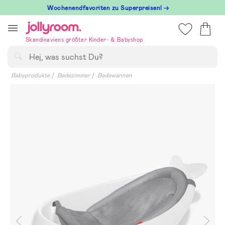
Hoppa
Wochenendfavoriten zu Superpreisen! →
till
innehållet
Skandinaviens größter Kinder- & Babyshop
Suchen
Babyprodukte
Badezimmer
Badewannen