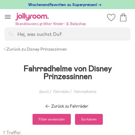
Hoppa
Wochenendfavoriten zu Superpreisen! →
till
innehållet
Skandinaviens größter Kinder- & Babyshop
Suchen
Zurück zu Disney Prinzessinnen
Fahrradhelme von Disney
Prinzessinnen
Sport
Fahrräder
Fahrradhelme
Zurück zu Fahrräder
Filter anwenden
Sortieren
1 Treffer.