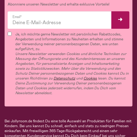
Abonniere unseren Newsletter und erhalte exklusive Vorteile!
Email*
Ja, ich möchte gerne Newsletter mit persönlichen Rabattcodes,
Angeboten und Informationen zu Neuheiten erhalten und stimme
der Verwendung meiner personenbezogenen Daten, wie unten
aufgeführt, zu.
Unsere Newsletter verwenden Cookies und ähnliche Techniken zur
Messung der Öffnungsrate und des Kundeninteresses an unseren
Angeboten, für personalisierte Anzeigen und Inhaltsmarketing
sowie zu Statistikzwecken. Mehr über die Verwendung und den
Schutz Deiner personenbezogenen Daten und Cookies kannst Du in
unseren Richtlinien zu
Datenschutz
und
Cookies
lesen. Du kannst
Deine Zustimmung zur Verwendung Deiner personenbezogenen
Daten und Cookies jederzeit widerrufen, indem Du Dich vom
Newsletter abmeldest.
Bei Jollyroom.de findest Du eine tolle Auswahl an Produkten für Familien mit
Kindern. Bei uns kannst Du schnell, einfach und stets zu niedrigen Preisen
einkaufen. Mit freiwilligem 365-Tage-Rückgaberecht und einem sehr
kompetenten Kundenservice kannst Du Dich beim Einkauf bei uns sicher