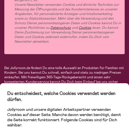
Unsere Newsletter verwenden Cookies und ähnliche Techniken zur
Messung der Öffnungsrate und des Kundeninteresses an unseren
Angeboten, für personalisierte Anzeigen und Inhaltsmarketing
sowie zu Statistikzwecken. Mehr über die Verwendung und den
Schutz Deiner personenbezogenen Daten und Cookies kannst Du in
unseren Richtlinien zu
Datenschutz
und
Cookies
lesen. Du kannst
Deine Zustimmung zur Verwendung Deiner personenbezogenen
Daten und Cookies jederzeit widerrufen, indem Du Dich vom
Newsletter abmeldest.
Bei Jollyroom.de findest Du eine tolle Auswahl an Produkten für Familien mit
Kindern. Bei uns kannst Du schnell, einfach und stets zu niedrigen Preisen
einkaufen. Mit freiwilligem 365-Tage-Rückgaberecht und einem sehr
kompetenten Kundenservice kannst Du Dich beim Einkauf bei uns sicher
fühlen. In unserem Sortiment findest Du unter anderem Kinderwagen,
Autositze, Kinder- und Babymode, Produkte für Mütter und eine Menge
Du entscheidest, welche Cookies verwendet werden
fantastischer Einrichtungsgegenstände, Spielsachen, Babyprodukte und
dürfen.
vieles mehr. Wir haben Produkte von bekannten Herstellern wie Britax, Maxi-
Cosi, Hauck, Baby Jogger, Ergobaby, Didriksons, KidKraft, Ergobaby, Philips
Jollyroom und unsere digitalen Arbeitspartner verwenden
Avent, Jack Wolfskin, Cybex, LEGO und vielen mehr. Schau Dich um in
unserer vielfältigen Online-Boutique für Kinder & Babys. Willkommen!
Cookies auf dieser Seite. Manche davon werden benötigt, damit
die Seite korrekt funktioniert. Folgende Cookies sind für Dich
wählbar: