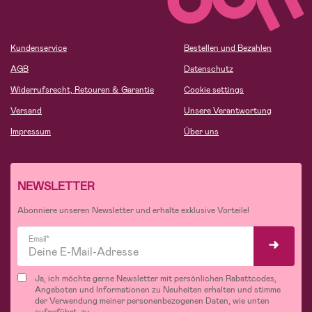
Kundenservice
Bestellen und Bezahlen
AGB
Datenschutz
Widerrufsrecht, Retouren & Garantie
Cookie settings
Versand
Unsere Verantwortung
Impressum
Über uns
NEWSLETTER
Abonniere unseren Newsletter und erhalte exklusive Vorteile!
Email*
Ja, ich möchte gerne Newsletter mit persönlichen Rabattcodes,
Angeboten und Informationen zu Neuheiten erhalten und stimme
der Verwendung meiner personenbezogenen Daten, wie unten
aufgeführt, zu.