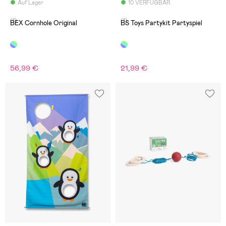
Auf Lager
10 VERFÜGBAR
(1)
(1)
BEX Cornhole Original
BS Toys Partykit Partyspiel
56,99 €
21,99 €