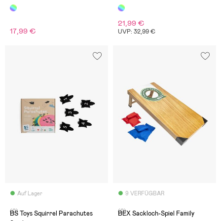
21,99 €
17,99 €
UVP: 32,99 €
Auf Lager
9 VERFÜGBAR
(0)
(0)
BS Toys Squirrel Parachutes
BEX Sackloch-Spiel Family