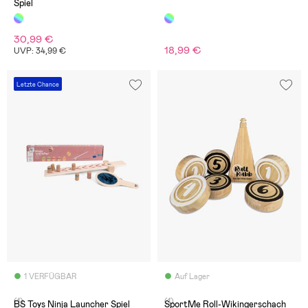
Spiel
30,99 €
18,99 €
UVP: 34,99 €
Letzte Chance
1 VERFÜGBAR
Auf Lager
(1)
(1)
BS Toys Ninja Launcher Spiel
SportMe Roll-Wikingerschach