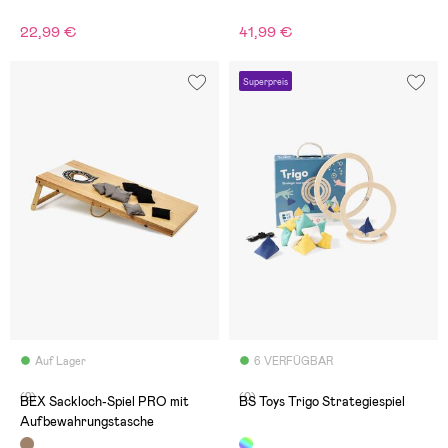
22,99 €
41,99 €
Superpreis
Auf Lager
6 VERFÜGBAR
(2)
(0)
BEX Sackloch-Spiel PRO mit
BS Toys Trigo Strategiespiel
Aufbewahrungstasche