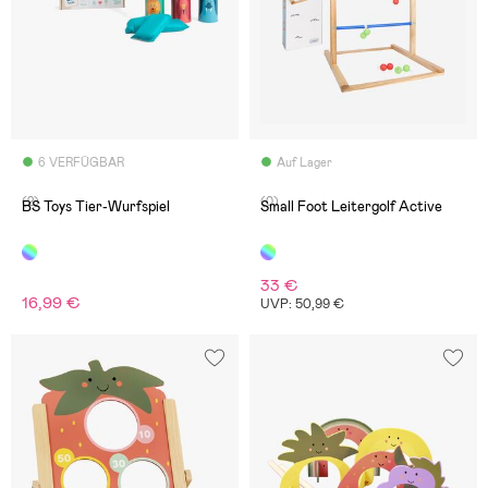
6 VERFÜGBAR
Auf Lager
(2)
(0)
BS Toys Tier-Wurfspiel
Small Foot Leitergolf Active
33 €
16,99 €
UVP: 50,99 €