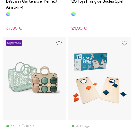
(0)
(0)
Bestway Gartenspiel Perfect
BS Toys Flying de Boules Spiel
Aim 3-in-1
37,99 €
21,99 €
Superpreis
7 VERFÜGBAR
Auf Lager