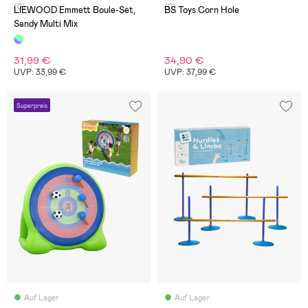
(0)
(0)
LIEWOOD Emmett Boule-Set,
BS Toys Corn Hole
Sandy Multi Mix
31,99 €
34,90 €
UVP: 33,99 €
UVP: 37,99 €
Superpreis
Auf Lager
Auf Lager