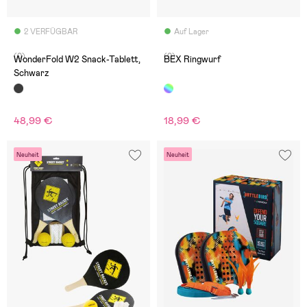
2 VERFÜGBAR
Auf Lager
(0)
(0)
WonderFold W2 Snack-Tablett,
BEX Ringwurf
Schwarz
48,99 €
18,99 €
Neuheit
Neuheit