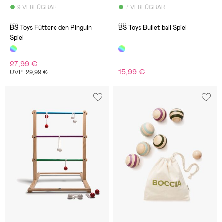
9 VERFÜGBAR
7 VERFÜGBAR
(0)
(0)
BS Toys Füttere den Pinguin
BS Toys Bullet ball Spiel
Spiel
27,99 €
15,99 €
UVP: 29,99 €