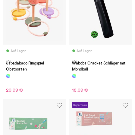
Auf Lager
Auf Lager
(0)
(0)
Jabadabado Ringspiel
Waboba Cracket Schläger mit
Obstsorten
Mondball
29,99 €
18,99 €
Superpreis