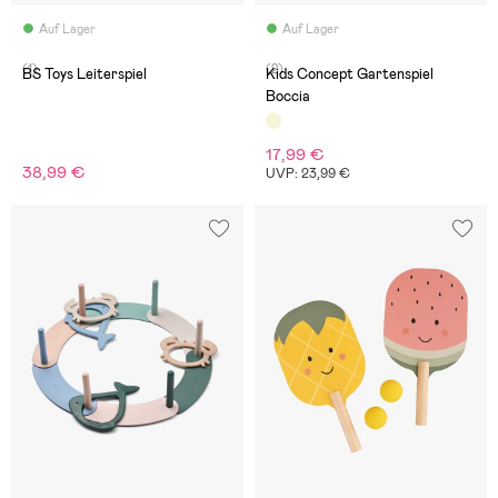
Auf Lager
Auf Lager
(1)
(2)
BS Toys Leiterspiel
Kids Concept Gartenspiel
Boccia
17,99 €
38,99 €
UVP: 23,99 €