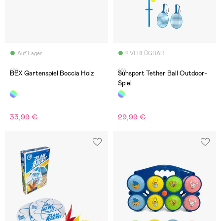
Auf Lager
2 VERFÜGBAR
(0)
(0)
BEX Gartenspiel Boccia Holz
Sunsport Tether Ball Outdoor-
Spiel
33,99 €
29,99 €