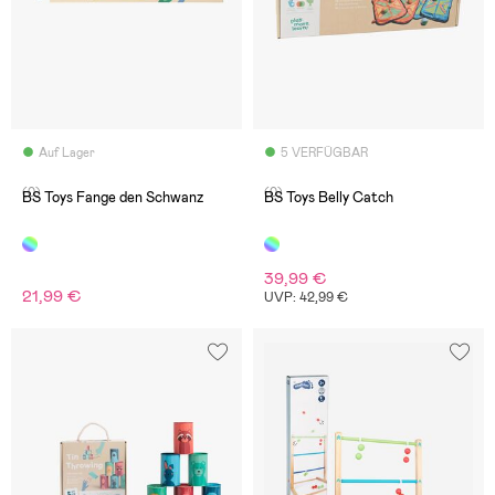
Auf Lager
5 VERFÜGBAR
(0)
(0)
BS Toys Fange den Schwanz
BS Toys Belly Catch
39,99 €
21,99 €
UVP: 42,99 €