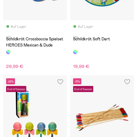
Auf Lager
Auf Lager
(0)
(0)
Schildkröt Crossboccia Spielset
Schildkröt Soft Dart
HEROES Mexican & Dude
29,99 €
19,99 €
-26%
-13%
End of Season
End of Season