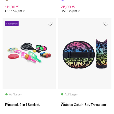
111,99 €
25,99 €
UVP: 137,99 €
UVP: 29,99 €
Superpreis
Auf Lager
Auf Lager
(4)
(0)
Pinepeak 6 in 1 Spielset
Waboba Catch-Set Throwback