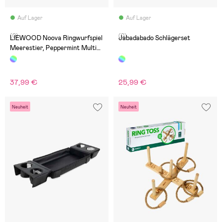
Auf Lager
Auf Lager
(0)
(0)
LIEWOOD Noova Ringwurfspiel
Jabadabado Schlägerset
Meerestier, Peppermint Multi
Mix
37,99 €
25,99 €
Neuheit
Neuheit