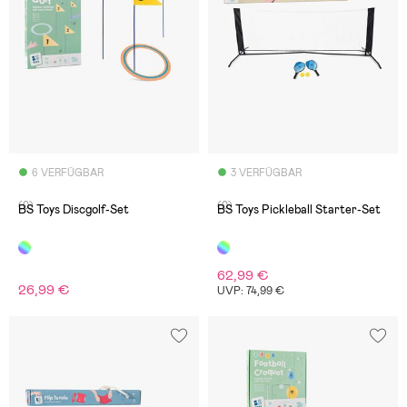
6 VERFÜGBAR
3 VERFÜGBAR
(0)
(0)
BS Toys Discgolf-Set
BS Toys Pickleball Starter-Set
62,99 €
26,99 €
UVP: 74,99 €