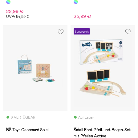
22,99 €
23,99 €
UVP: 54,99 €
Superpreis
6 VERFÜGBAR
Auf Lager
(0)
(0)
BS Toys Geoboard Spiel
Small Foot Pfeil-und-Bogen-Set
mit Pfeilen Active