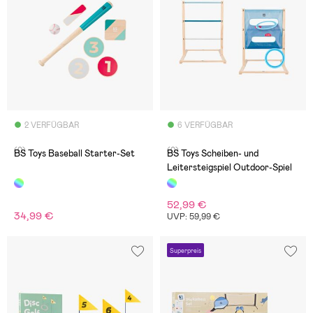
2 VERFÜGBAR
6 VERFÜGBAR
(0)
(0)
BS Toys Baseball Starter-Set
BS Toys Scheiben- und
Leitersteigspiel Outdoor-Spiel
52,99 €
34,99 €
UVP: 59,99 €
Superpreis