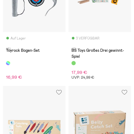
Auf Lager
3 VERFÜGBAR
(0)
(0)
Toyrock Bogen-Set
BS Toys Großes Drei gewinnt-
Spiel
17,99 €
16,99 €
UVP: 24,99 €