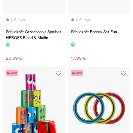
Auf Lager
Auf Lager
(0)
(0)
Schildkröt Crossboccia Spielset
Schildkröt Boccia-Set Fun
HEROES Blond & Muffin
29,99 €
17,99 €
Neuheit
Neuheit