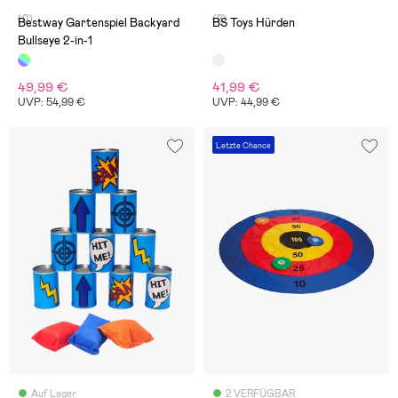
(0)
(2)
Bestway Gartenspiel Backyard
BS Toys Hürden
Bullseye 2-in-1
49,99 €
41,99 €
UVP: 54,99 €
UVP: 44,99 €
Letzte Chance
Auf Lager
2 VERFÜGBAR