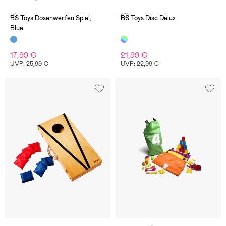
(1)
(0)
BS Toys Dosenwerfen Spiel,
BS Toys Disc Delux
Blue
17,99 €
21,99 €
UVP: 25,99 €
UVP: 22,99 €