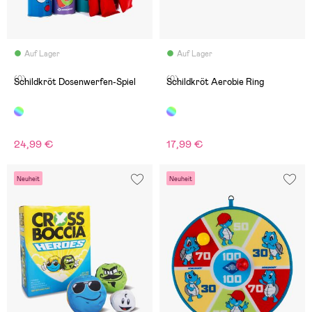
Auf Lager
Auf Lager
(0)
(0)
Schildkröt Dosenwerfen-Spiel
Schildkröt Aerobie Ring
24,99 €
17,99 €
Neuheit
Neuheit