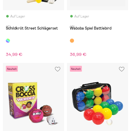
Auf Lager
Auf Lager
(0)
(0)
Schildkröt Street Schlägerset
Waboba Spiel Battlebird
34,99 €
36,99 €
Neuheit
Neuheit