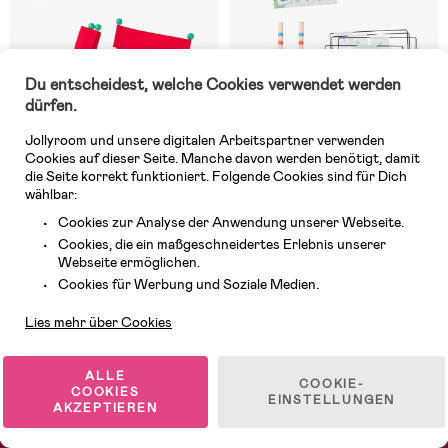
Du entscheidest, welche Cookies verwendet werden
dürfen.
Jollyroom und unsere digitalen Arbeitspartner verwenden
Cookies auf dieser Seite. Manche davon werden benötigt, damit
die Seite korrekt funktioniert. Folgende Cookies sind für Dich
wählbar:
Auf Lager
Auf Lager
Cookies zur Analyse der Anwendung unserer Webseite.
(0)
(0)
BS Toys Flip Tennis Wurf- und
BS Toys Fußballkrocket
Cookies, die ein maßgeschneidertes Erlebnis unserer
Fangspiel
Webseite ermöglichen.
Kundendienst
Cookies für Werbung und Soziale Medien.
Lies mehr über Cookies
16,99 €
49,99 €
ALLE
COOKIE-
1
/
2
COOKIES
EINSTELLUNGEN
AKZEPTIEREN