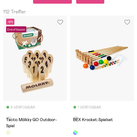
112 Treffer.
-12%
End of Season
9 VERFÜGBAR
1 VERFÜGBAR
(0)
(0)
Tactic Mölkky GO Outdoor-
BEX Krocket-Spielset
Spiel