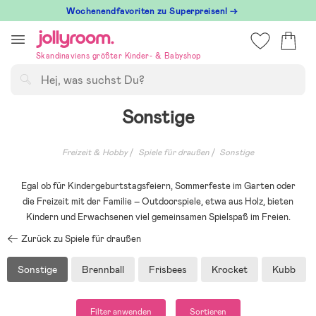
Hoppa
Wochenendfavoriten zu Superpreisen! →
till
innehållet
Skandinaviens größter Kinder- & Babyshop
Suchen
Sonstige
Freizeit & Hobby
Spiele für draußen
Sonstige
Egal ob für Kindergeburtstagsfeiern, Sommerfeste im Garten oder
die Freizeit mit der Familie – Outdoorspiele, etwa aus Holz, bieten
Kindern und Erwachsenen viel gemeinsamen Spielspaß im Freien.
Zurück zu Spiele für draußen
Sonstige
Brennball
Frisbees
Krocket
Kubb
Filter anwenden
Sortieren