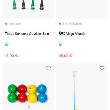
Auf Lager
9 VERFÜGBAR
(0)
(0)
Tactic Kendama Outdoor-Spiel
BEX Mega Mikado
13,99 €
25,99 €