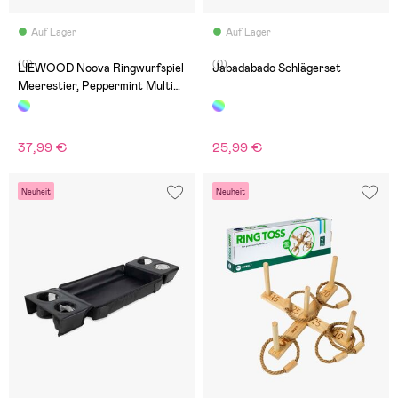
Auf Lager
Auf Lager
(0)
(0)
LIEWOOD Noova Ringwurfspiel
Jabadabado Schlägerset
Meerestier, Peppermint Multi
Mix
37,99 €
25,99 €
Neuheit
Neuheit