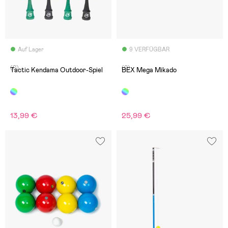
Auf Lager
9 VERFÜGBAR
(0)
(0)
Tactic Kendama Outdoor-Spiel
BEX Mega Mikado
13,99 €
25,99 €