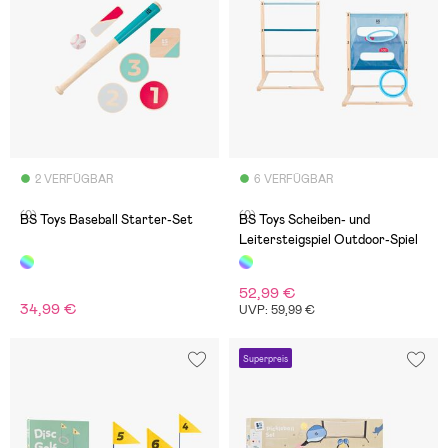
2 VERFÜGBAR
6 VERFÜGBAR
(0)
(0)
BS Toys Baseball Starter-Set
BS Toys Scheiben- und
Leitersteigspiel Outdoor-Spiel
52,99 €
34,99 €
UVP: 59,99 €
Superpreis