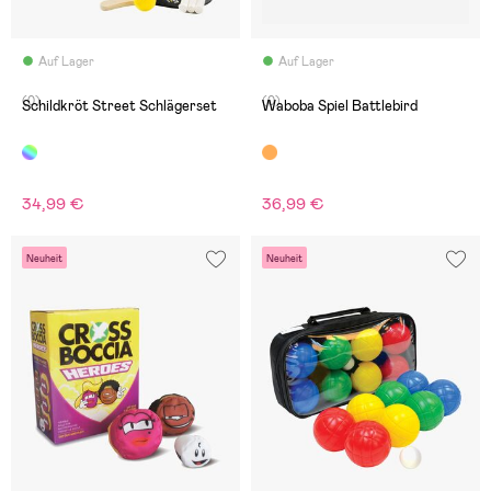
Auf Lager
Auf Lager
(0)
(0)
Schildkröt Street Schlägerset
Waboba Spiel Battlebird
34,99 €
36,99 €
Neuheit
Neuheit