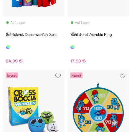
Auf Lager
Auf Lager
(0)
(0)
Schildkröt Dosenwerfen-Spiel
Schildkröt Aerobie Ring
24,99 €
17,99 €
Neuheit
Neuheit