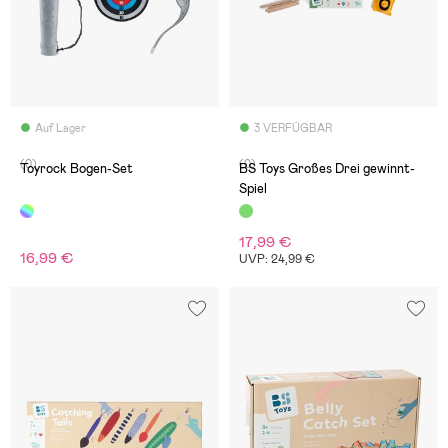
Auf Lager
3 VERFÜGBAR
(0)
(0)
Toyrock Bogen-Set
BS Toys Großes Drei gewinnt-
Spiel
17,99 €
16,99 €
UVP: 24,99 €