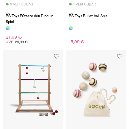
9 VERFÜGBAR
7 VERFÜGBAR
(0)
(0)
BS Toys Füttere den Pinguin
BS Toys Bullet ball Spiel
Spiel
27,99 €
15,99 €
UVP: 29,99 €