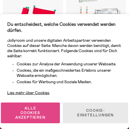
Du entscheidest, welche Cookies verwendet werden
dürfen.
Jollyroom und unsere digitalen Arbeitspartner verwenden
Cookies auf dieser Seite. Manche davon werden benötigt, damit
die Seite korrekt funktioniert. Folgende Cookies sind für Dich
wählbar:
Auf Lager
Auf Lager
Cookies zur Analyse der Anwendung unserer Webseite.
(0)
(0)
BS Toys Flip Tennis Wurf- und
BS Toys Fußballkrocket
Cookies, die ein maßgeschneidertes Erlebnis unserer
Fangspiel
Webseite ermöglichen.
Kundendienst
Cookies für Werbung und Soziale Medien.
Lies mehr über Cookies
16,99 €
49,99 €
ALLE
COOKIE-
1
/
2
COOKIES
EINSTELLUNGEN
AKZEPTIEREN