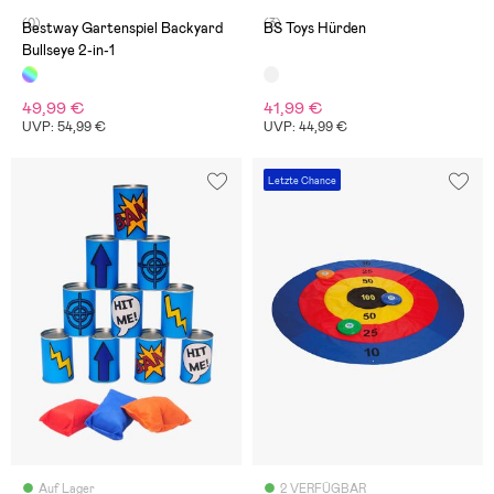
(0)
(3)
Bestway Gartenspiel Backyard
BS Toys Hürden
Bullseye 2-in-1
49,99 €
41,99 €
UVP: 54,99 €
UVP: 44,99 €
Letzte Chance
Auf Lager
2 VERFÜGBAR