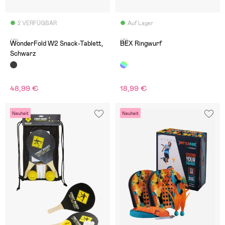
2 VERFÜGBAR
Auf Lager
(0)
(0)
WonderFold W2 Snack-Tablett,
BEX Ringwurf
Schwarz
48,99 €
18,99 €
Neuheit
Neuheit