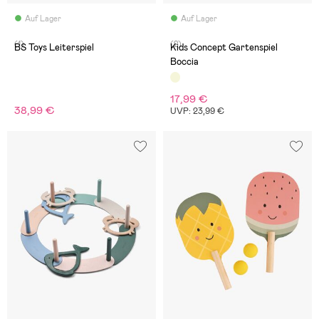
Auf Lager
Auf Lager
(1)
(2)
BS Toys Leiterspiel
Kids Concept Gartenspiel
Boccia
17,99 €
38,99 €
UVP: 23,99 €