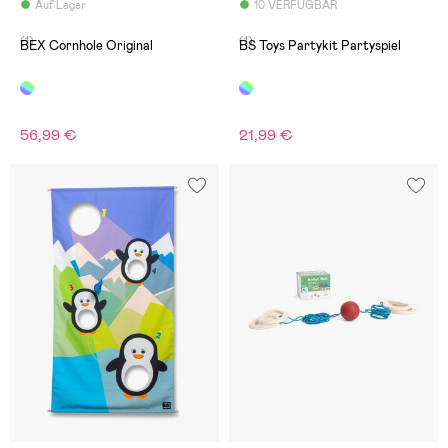
Auf Lager
10 VERFÜGBAR
(1)
(1)
BEX Cornhole Original
BS Toys Partykit Partyspiel
56,99 €
21,99 €