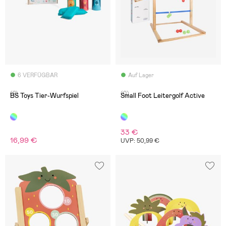
6 VERFÜGBAR
Auf Lager
(2)
(0)
BS Toys Tier-Wurfspiel
Small Foot Leitergolf Active
33 €
16,99 €
UVP: 50,99 €