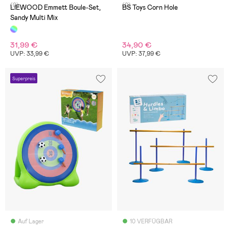
(0)
(0)
LIEWOOD Emmett Boule-Set,
BS Toys Corn Hole
Sandy Multi Mix
31,99 €
34,90 €
UVP: 33,99 €
UVP: 37,99 €
Superpreis
Auf Lager
10 VERFÜGBAR