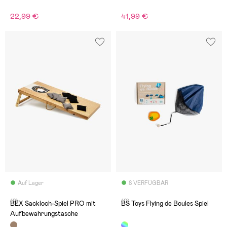
22,99 €
41,99 €
Auf Lager
8 VERFÜGBAR
(2)
(0)
BEX Sackloch-Spiel PRO mit
BS Toys Flying de Boules Spiel
Aufbewahrungstasche