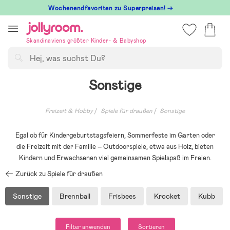
Hoppa
Wochenendfavoriten zu Superpreisen! →
till
innehållet
Skandinaviens größter Kinder- & Babyshop
Suchen
Sonstige
Freizeit & Hobby
Spiele für draußen
Sonstige
Egal ob für Kindergeburtstagsfeiern, Sommerfeste im Garten oder
die Freizeit mit der Familie – Outdoorspiele, etwa aus Holz, bieten
Kindern und Erwachsenen viel gemeinsamen Spielspaß im Freien.
Zurück zu Spiele für draußen
Sonstige
Brennball
Frisbees
Krocket
Kubb
Filter anwenden
Sortieren