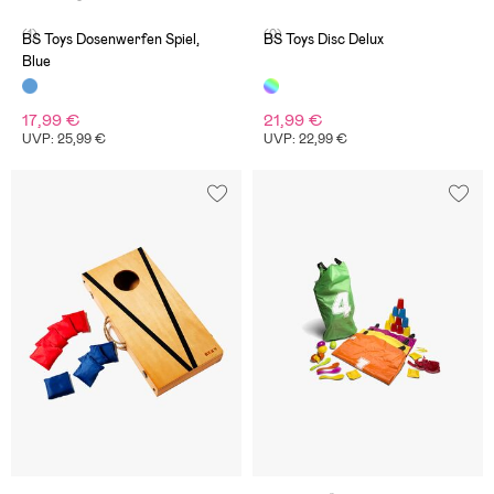
(1)
(0)
BS Toys Dosenwerfen Spiel,
BS Toys Disc Delux
Blue
17,99 €
21,99 €
UVP: 25,99 €
UVP: 22,99 €