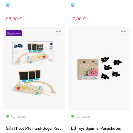
23,99 €
17,99 €
Superpreis
Auf Lager
Auf Lager
(0)
(0)
Small Foot Pfeil-und-Bogen-Set
BS Toys Squirrel Parachutes