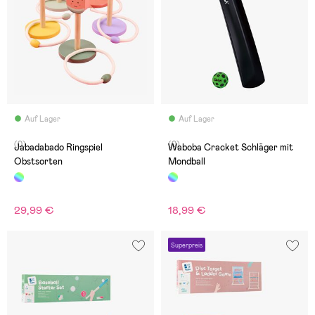
Auf Lager
Auf Lager
(0)
(0)
Jabadabado Ringspiel
Waboba Cracket Schläger mit
Obstsorten
Mondball
29,99 €
18,99 €
Superpreis