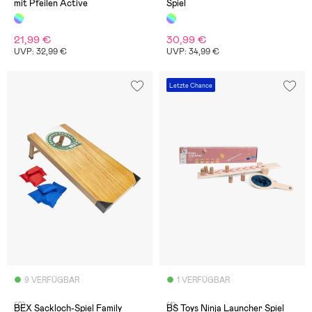
mit Pfeilen Active
Spiel
21,99 €
30,99 €
UVP: 32,99 €
UVP: 34,99 €
Letzte Chance
9 VERFÜGBAR
1 VERFÜGBAR
(0)
(1)
BEX Sackloch-Spiel Family
BS Toys Ninja Launcher Spiel