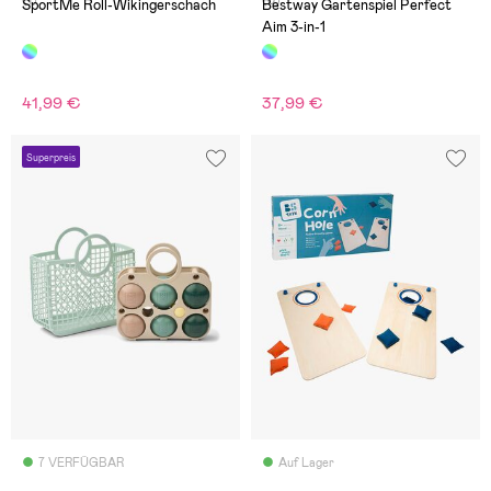
(1)
(0)
SportMe Roll-Wikingerschach
Bestway Gartenspiel Perfect
Aim 3-in-1
41,99 €
37,99 €
Superpreis
7 VERFÜGBAR
Auf Lager