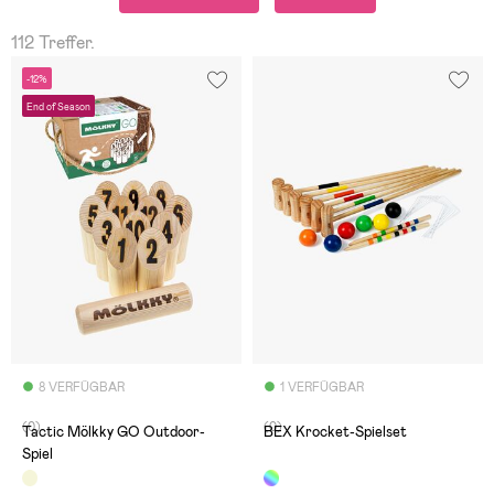
112 Treffer.
-12%
End of Season
8 VERFÜGBAR
1 VERFÜGBAR
(0)
(0)
Tactic Mölkky GO Outdoor-
BEX Krocket-Spielset
Spiel