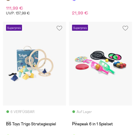
111,99 €
21,99 €
UVP: 137,99 €
Superpreis
Superpreis
6 VERFÜGBAR
Auf Lager
(0)
(4)
BS Toys Trigo Strategiespiel
Pinepeak 6 in 1 Spielset