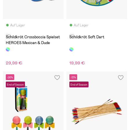
Auf Lager
Auf Lager
(0)
(0)
Schildkröt Crossboccia Spielset
Schildkröt Soft Dart
HEROES Mexican & Dude
29,99 €
19,99 €
-26%
-13%
End of Season
End of Season