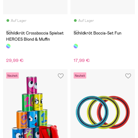
Auf Lager
Auf Lager
(0)
(0)
Schildkröt Crossboccia Spielset
Schildkröt Boccia-Set Fun
HEROES Blond & Muffin
29,99 €
17,99 €
Neuheit
Neuheit