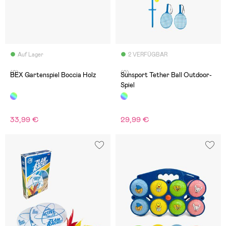
Auf Lager
2 VERFÜGBAR
(0)
(0)
BEX Gartenspiel Boccia Holz
Sunsport Tether Ball Outdoor-
Spiel
33,99 €
29,99 €