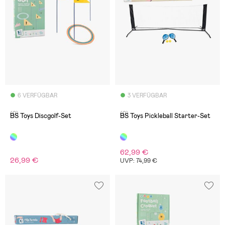
6 VERFÜGBAR
3 VERFÜGBAR
(0)
(0)
BS Toys Discgolf-Set
BS Toys Pickleball Starter-Set
62,99 €
26,99 €
UVP: 74,99 €