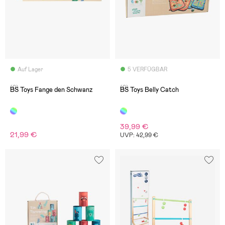
Auf Lager
5 VERFÜGBAR
(0)
(0)
BS Toys Fange den Schwanz
BS Toys Belly Catch
39,99 €
21,99 €
UVP: 42,99 €