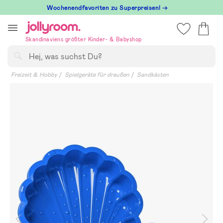
Hoppa
Wochenendfavoriten zu Superpreisen! →
till
innehållet
Skandinaviens größter Kinder- & Babyshop
Suchen
Freizeit & Hobby
Spielgeräte für draußen
Sandkästen