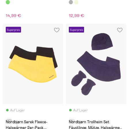
14,99 €
12,99 €
Superpreis
Superpreis
Auf Lager
Auf Lager
(23)
(14)
Nordbjørn Sarek Fleece-
Nordbjørn Trollheim Set
Halswärmer 2er-Pack,
Fäustlinge, Mütze, Halswärmer,