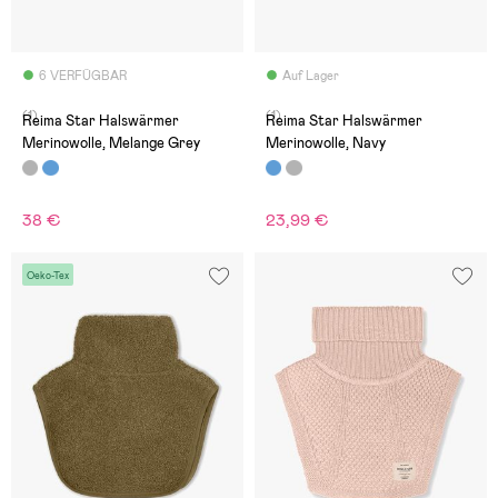
6 VERFÜGBAR
Auf Lager
(1)
(1)
Reima Star Halswärmer
Reima Star Halswärmer
Merinowolle, Melange Grey
Merinowolle, Navy
38 €
23,99 €
Oeko-Tex