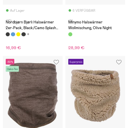
Auf Lager
6 VERFÜGBAR
(10)
(0)
Nordbjørn Bjørli Halswärmer
Minymo Halswärmer
2er-Pack, Black/Camo Splash
Wollmischung, Olive Night
Deep Lichen Green
16,99 €
28,99 €
-50%
Superpreis
Oeko-Tex