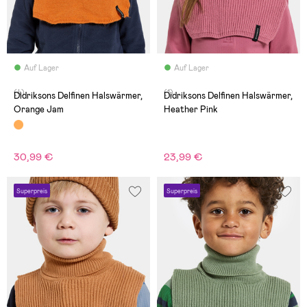
Auf Lager
Auf Lager
(4)
(1)
Didriksons Delfinen Halswärmer,
Didriksons Delfinen Halswärmer,
Orange Jam
Heather Pink
30,99 €
23,99 €
Superpreis
Superpreis