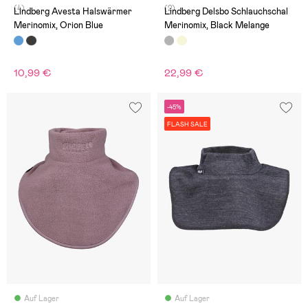
(4)
(2)
Lindberg Avesta Halswärmer
Lindberg Delsbo Schlauchschal
Merinomix, Orion Blue
Merinomix, Black Melange
10,99 €
22,99 €
-45%
FLASH SALE
Auf Lager
Auf Lager