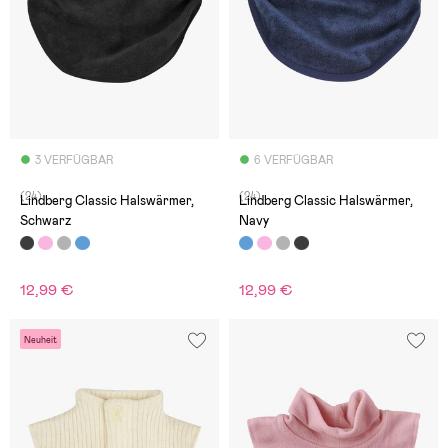
3 VERFÜGBAR
6 VERFÜGBAR
(24)
(24)
Lindberg Classic Halswärmer,
Lindberg Classic Halswärmer,
Schwarz
Navy
12,99 €
12,99 €
Neuheit