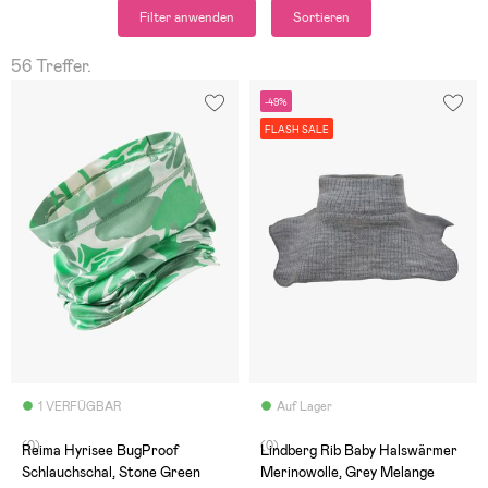
Filter anwenden
Sortieren
56 Treffer.
-49%
FLASH SALE
1 VERFÜGBAR
Auf Lager
(0)
(0)
Reima Hyrisee BugProof
Lindberg Rib Baby Halswärmer
Schlauchschal, Stone Green
Merinowolle, Grey Melange