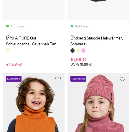
Auf Lager
Auf Lager
(0)
(2)
MINI A TURE Goi
Lindberg Snuggle Halswärmer,
Schlauchschal, Savannah Tan
Schwarz
15,99 €
47,99 €
UVP: 19,99 €
Superpreis
Superpreis