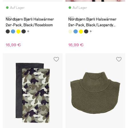
Auf Lager
Auf Lager
(10)
(10)
Nordbjørn Bjørli Halswärmer
Nordbjørn Bjørli Halswärmer
2er-Pack, Black/Rosebloom
2er-Pack, Black/Leopardy
Rustic Sandshell
16,99 €
16,99 €