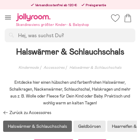
Hoppa
Versandkostenfrei ab 120 €
Preisgarantie
till
Freiwilliges 365-Tage-Rückgaberecht
innehållet
Bestelle heute, dann versenden wir direkt nach dem Feiertag
Skandinaviens größter Kinder- & Babyshop
Suchen
Halswärmer & Schlauchschals
Kindermode
Accessoires
Halswärmer & Schlauchschals
Entdecke hier einen hübschen und farbenfrohen Halswärmer,
Schalkragen, Nackenwärmer, Schlauchschal, Halskragen und mehr
aus z. B. Wolle oder Fleece für Dein Kind oder Baby. Praktisch und
wohlig warm an kalten Tagen!
Zurück zu Accessoires
Halswärmer & Schlauchschals
Geldbörsen
Haarreifen & 