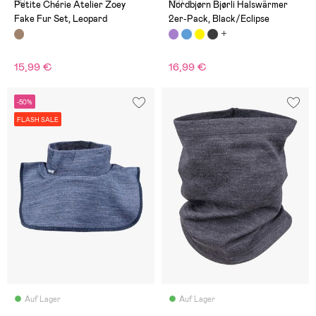
(4)
(10)
Petite Chérie Atelier Zoey
Nordbjørn Bjørli Halswärmer
Fake Fur Set, Leopard
2er-Pack, Black/Eclipse
15,99 €
16,99 €
-50%
FLASH SALE
Auf Lager
Auf Lager