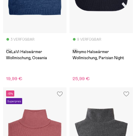
3 VERFÜGBAR
9 VERFÜGBAR
(0)
(0)
CeLaVi Halswärmer
Minymo Halswärmer
Wollmischung, Oceania
Wollmischung, Parisian Night
19,99 €
25,99 €
-13%
Superpreis