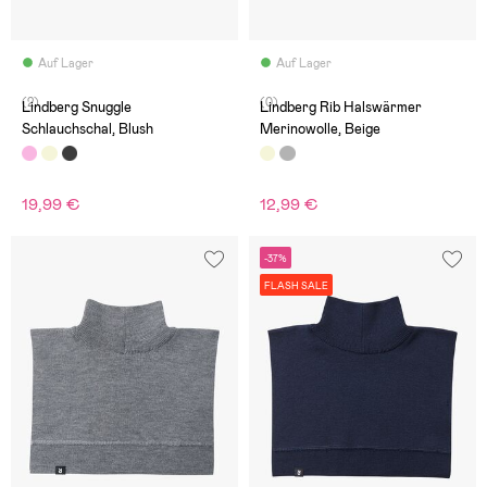
Auf Lager
Auf Lager
(2)
(0)
Lindberg Snuggle
Lindberg Rib Halswärmer
Schlauchschal, Blush
Merinowolle, Beige
19,99 €
12,99 €
-37%
FLASH SALE