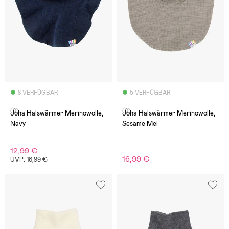
8 VERFÜGBAR
5 VERFÜGBAR
(0)
(0)
Joha Halswärmer Merinowolle,
Joha Halswärmer Merinowolle,
Navy
Sesame Mel
12,99 €
16,99 €
UVP: 16,99 €