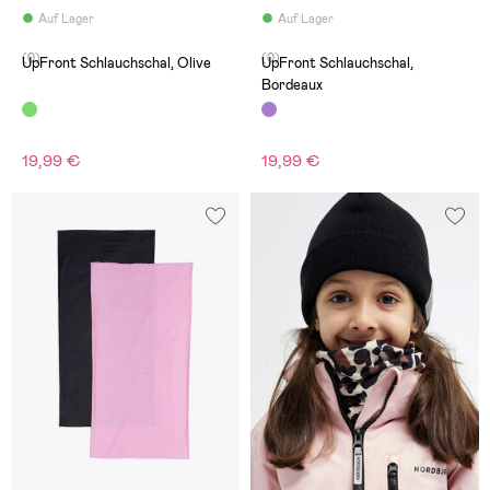
Auf Lager
Auf Lager
(0)
(0)
UpFront Schlauchschal, Olive
UpFront Schlauchschal,
Bordeaux
19,99 €
19,99 €