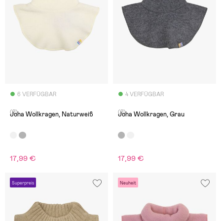
6 VERFÜGBAR
4 VERFÜGBAR
(2)
(2)
Joha Wollkragen, Naturweiß
Joha Wollkragen, Grau
17,99 €
17,99 €
Superpreis
Neuheit