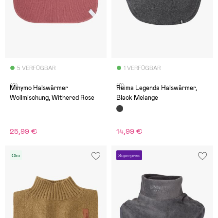
5 VERFÜGBAR
1 VERFÜGBAR
(0)
(0)
Minymo Halswärmer
Reima Legenda Halswärmer,
Wollmischung, Withered Rose
Black Melange
25,99 €
14,99 €
Öko
Superpreis