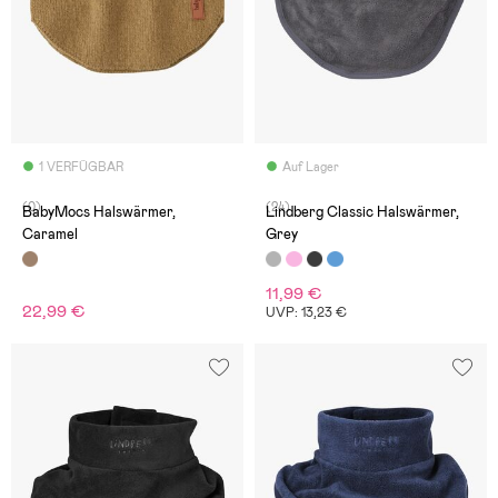
1 VERFÜGBAR
Auf Lager
(0)
(24)
BabyMocs Halswärmer,
Lindberg Classic Halswärmer,
Caramel
Grey
11,99 €
22,99 €
UVP: 13,23 €