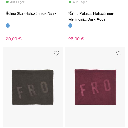
Auf Lager
Auf Lager
(1)
(1)
Reima Star Halswärmer, Navy
Reima Palaset Halswärmer
Merinomix, Dark Aqua
29,99 €
25,99 €