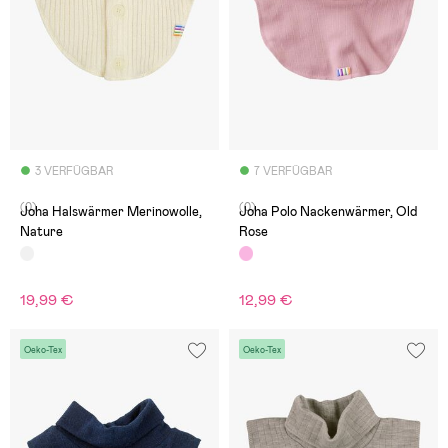
3 VERFÜGBAR
7 VERFÜGBAR
(0)
(0)
Joha Halswärmer Merinowolle,
Joha Polo Nackenwärmer, Old
Nature
Rose
19,99 €
12,99 €
Oeko-Tex
Oeko-Tex