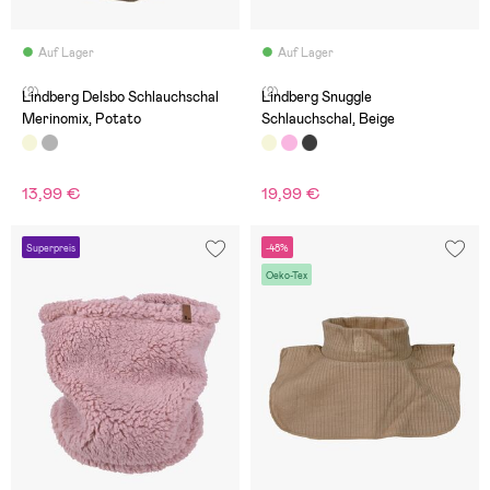
Auf Lager
Auf Lager
(2)
(2)
Lindberg Delsbo Schlauchschal
Lindberg Snuggle
Merinomix, Potato
Schlauchschal, Beige
13,99 €
19,99 €
Superpreis
-48%
Oeko-Tex