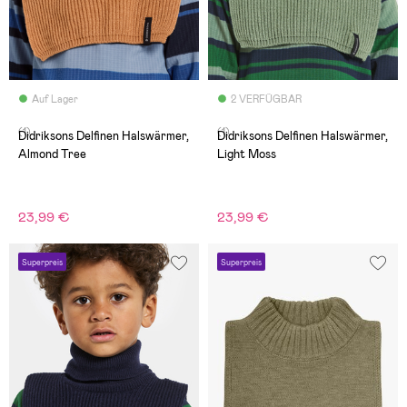
Auf Lager
2 VERFÜGBAR
(1)
(1)
Didriksons Delfinen Halswärmer,
Didriksons Delfinen Halswärmer,
Almond Tree
Light Moss
23,99 €
23,99 €
Superpreis
Superpreis