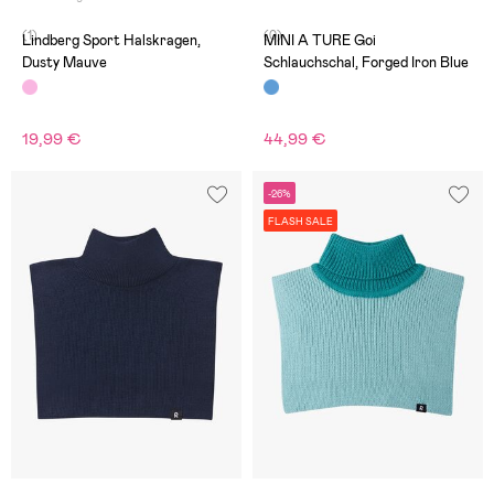
(1)
(0)
Lindberg Sport Halskragen,
MINI A TURE Goi
Dusty Mauve
Schlauchschal, Forged Iron Blue
19,99 €
44,99 €
-26%
FLASH SALE