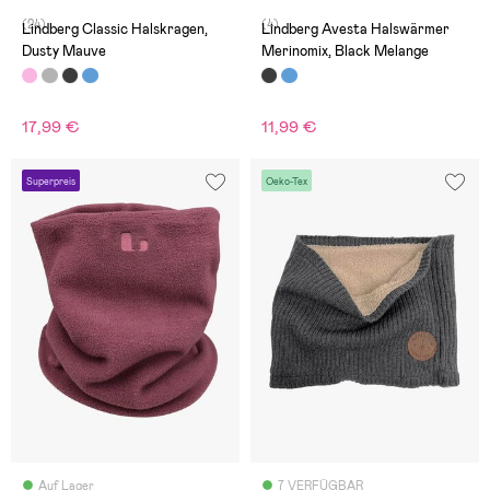
(24)
(4)
Lindberg Classic Halskragen,
Lindberg Avesta Halswärmer
Dusty Mauve
Merinomix, Black Melange
17,99 €
11,99 €
Superpreis
Oeko-Tex
Auf Lager
7 VERFÜGBAR