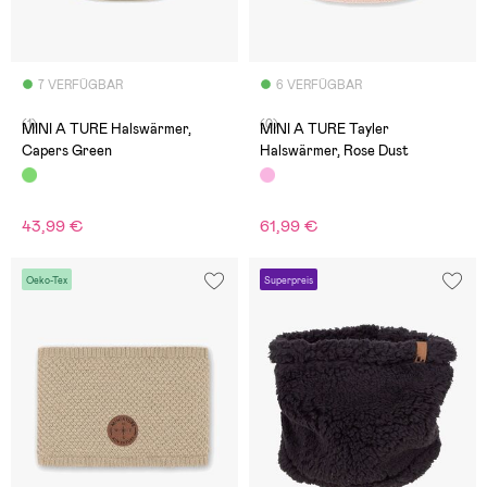
7 VERFÜGBAR
6 VERFÜGBAR
(1)
(0)
MINI A TURE Halswärmer,
MINI A TURE Tayler
Capers Green
Halswärmer, Rose Dust
43,99 €
61,99 €
Oeko-Tex
Superpreis