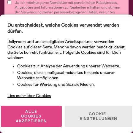
Ja, ich möchte gerne Newsletter mit persönlichen Rabattcodes,
Angeboten und Informationen zu Neuheiten erhalten und stimme
der Verwendung meiner personenbezogenen Daten, wie unten
aufgeführt, zu.
Unsere Newsletter verwenden Cookies und ähnliche Techniken zur
Du entscheidest, welche Cookies verwendet werden
Messung der Öffnungsrate und des Kundeninteresses an unseren
dürfen.
Angeboten, für personalisierte Anzeigen und Inhaltsmarketing
sowie zu Statistikzwecken. Mehr über die Verwendung und den
Schutz Deiner personenbezogenen Daten und Cookies kannst Du in
Jollyroom und unsere digitalen Arbeitspartner verwenden
unseren Richtlinien zu
Datenschutz
und
Cookies
lesen. Du kannst
Cookies auf dieser Seite. Manche davon werden benötigt, damit
Deine Zustimmung zur Verwendung Deiner personenbezogenen
die Seite korrekt funktioniert. Folgende Cookies sind für Dich
Daten und Cookies jederzeit widerrufen, indem Du Dich vom
wählbar:
Newsletter abmeldest.
Cookies zur Analyse der Anwendung unserer Webseite.
Cookies, die ein maßgeschneidertes Erlebnis unserer
Webseite ermöglichen.
Kundendienst
Cookies für Werbung und Soziale Medien.
Bei Jollyroom.de findest Du eine tolle Auswahl an Produkten für Familien mit
Kindern. Bei uns kannst Du schnell, einfach und stets zu niedrigen Preisen
Lies mehr über Cookies
einkaufen. Mit freiwilligem 365-Tage-Rückgaberecht und einem sehr
kompetenten Kundenservice kannst Du Dich beim Einkauf bei uns sicher
fühlen. In unserem Sortiment findest Du unter anderem Kinderwagen,
Autositze, Kinder- und Babymode, Produkte für Mütter und eine Menge
ALLE
COOKIE-
fantastischer Einrichtungsgegenstände, Spielsachen, Babyprodukte und
COOKIES
EINSTELLUNGEN
vieles mehr. Wir haben Produkte von bekannten Herstellern wie Britax, Maxi-
AKZEPTIEREN
Cosi, Hauck, Baby Jogger, Ergobaby, Didriksons, KidKraft, Ergobaby, Philips
Avent, Jack Wolfskin, Cybex, LEGO und vielen mehr. Schau Dich um in