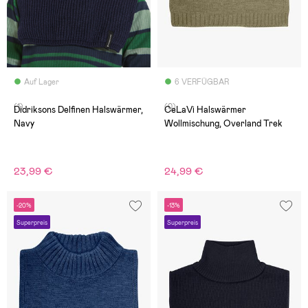
Auf Lager
6 VERFÜGBAR
(1)
(0)
Didriksons Delfinen Halswärmer,
CeLaVi Halswärmer
Navy
Wollmischung, Overland Trek
23,99 €
24,99 €
-20%
-13%
Superpreis
Superpreis