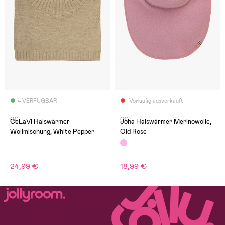
4 VERFÜGBAR
Vorläufig ausverkauft
(0)
(0)
CeLaVi Halswärmer
Joha Halswärmer Merinowolle,
Wollmischung, White Pepper
Old Rose
24,99 €
18,99 €