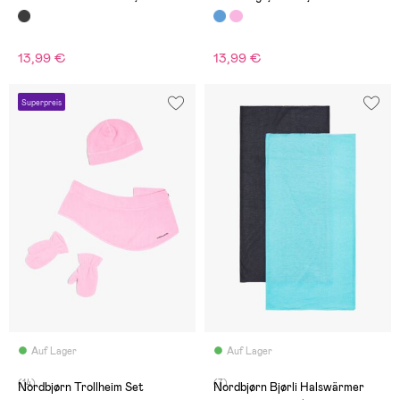
Black/Banana
Eclipse
13,99 €
13,99 €
Superpreis
Auf Lager
Auf Lager
(14)
(7)
Nordbjørn Trollheim Set
Nordbjørn Bjørli Halswärmer