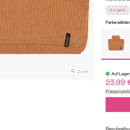
2-4 Jahre
Farbe wählen
Zoom
Auf Lager
23,99 
Preisentwick
Beschreibu