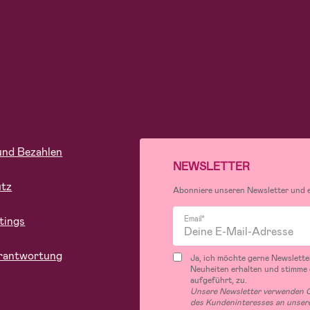
und Bezahlen
NEWSLETTER
utz
Abonniere unseren Newsletter und er
tings
Email*
rantwortung
Ja, ich möchte gerne Newslette
Neuheiten erhalten und stimme
aufgeführt, zu.
Unsere Newsletter verwenden C
des Kundeninteresses an unsere