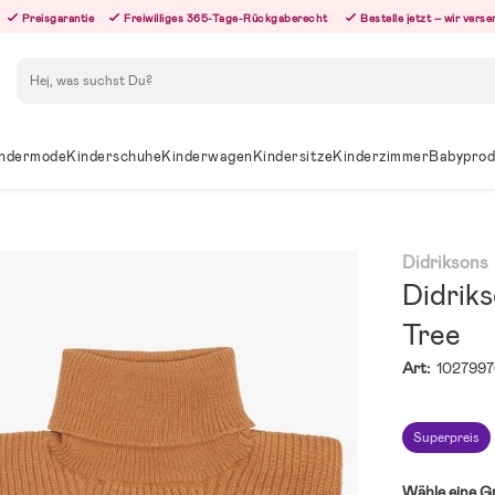
Preisgarantie
Freiwilliges 365-Tage-Rückgaberecht
Bestelle jetzt – wir ver
Suchen
ndermode
Kinderschuhe
Kinderwagen
Kindersitze
Kinderzimmer
Babyprod
Didriksons
Didrik
Tree
Art:
102799
Superpreis
Wähle eine G