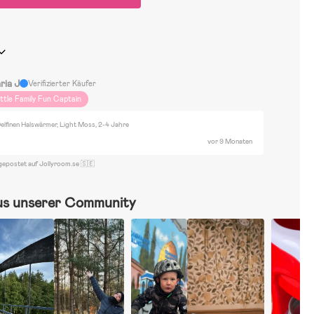
ria J
Verifizierter Käufer
ittle Family Fun Captain
elfinen Halswärmer, Light Moss, 2-4 Jahre
vor 9 Monaten
gepostet auf Jollyroom.se 🇸🇪
us unserer Community