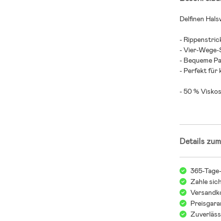
Delfinen Hals
- Rippenstric
- Vier-Wege-
- Bequeme Pa
- Perfekt für
- 50 % Viskos
Details zum
365-Tage
Zahle sic
Versandko
Preisgara
Zuverläss