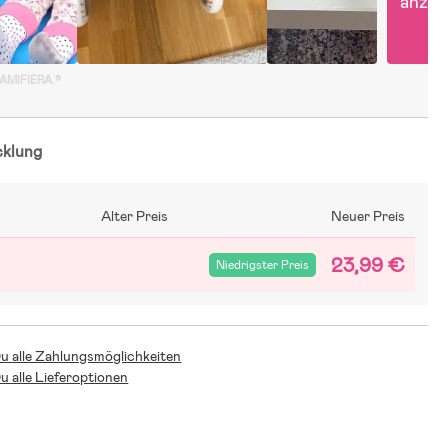
anzei
GAMIFIERA.®
cklung
Alter Preis
Neuer Preis
23,99 €
Niedrigster Preis
Du alle Zahlungsmöglichkeiten
Du alle Lieferoptionen