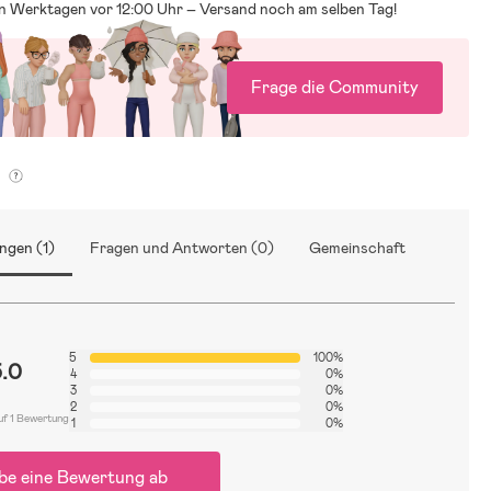
an Werktagen vor 12:00 Uhr – Versand noch am selben Tag!
Frage die Community
g
ngen (1)
Fragen und Antworten (0)
Gemeinschaft
5
100%
5.0
4
0%
3
0%
2
0%
uf 1 Bewertung
1
0%
be eine Bewertung ab