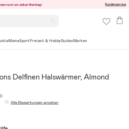
Kundenservice
senden noch am selben Werktag!
ukte
Mama
Sport
Freizeit & Hobby
Guides
Marken
sons Delfinen Halswärmer, Almond
70
(1)
Alle Bewertungen ansehen
röße