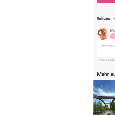
Relevanz
Ma
L
Didriksons D
Ursprünglich 
Mehr a