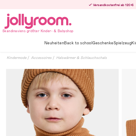
Hoppa
Versandkostenfrei ab 120 €
till
innehållet
Skandinaviens größter Kinder- & Babyshop
Neuheiten
Back to school
Geschenke
Spielzeug
Ki
Kindermode
Accessoires
Halswärmer & Schlauchschals