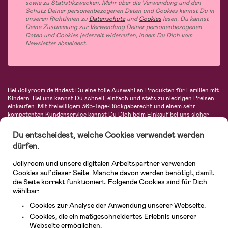
sowie zu Statistikzwecken. Mehr über die Verwendung und den
Schutz Deiner personenbezogenen Daten und Cookies kannst Du in
unseren Richtlinien zu
Datenschutz
und
Cookies
lesen. Du kannst
Deine Zustimmung zur Verwendung Deiner personenbezogenen
Daten und Cookies jederzeit widerrufen, indem Du Dich vom
Newsletter abmeldest.
Bei Jollyroom.de findest Du eine tolle Auswahl an Produkten für Familien mit
Kindern. Bei uns kannst Du schnell, einfach und stets zu niedrigen Preisen
einkaufen. Mit freiwilligem 365-Tage-Rückgaberecht und einem sehr
kompetenten Kundenservice kannst Du Dich beim Einkauf bei uns sicher
fühlen. In unserem Sortiment findest Du unter anderem Kinderwagen,
Autositze, Kinder- und Babymode, Produkte für Mütter und eine Menge
Du entscheidest, welche Cookies verwendet werden
fantastischer Einrichtungsgegenstände, Spielsachen, Babyprodukte und
dürfen.
vieles mehr. Wir haben Produkte von bekannten Herstellern wie Britax, Maxi-
Cosi, Hauck, Baby Jogger, Ergobaby, Didriksons, KidKraft, Ergobaby, Philips
Jollyroom und unsere digitalen Arbeitspartner verwenden
Avent, Jack Wolfskin, Cybex, LEGO und vielen mehr. Schau Dich um in
unserer vielfältigen Online-Boutique für Kinder & Babys. Willkommen!
Cookies auf dieser Seite. Manche davon werden benötigt, damit
die Seite korrekt funktioniert. Folgende Cookies sind für Dich
wählbar:
Cookies zur Analyse der Anwendung unserer Webseite.
Cookies, die ein maßgeschneidertes Erlebnis unserer
Webseite ermöglichen.