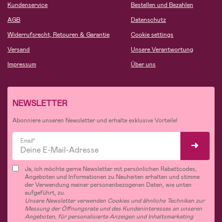
Kundenservice
Bestellen und Bezahlen
AGB
Datenschutz
Widerrufsrecht, Retouren & Garantie
Cookie settings
Versand
Unsere Verantwortung
Impressum
Über uns
NEWSLETTER
Abonniere unseren Newsletter und erhalte exklusive Vorteile!
Email*
Ja, ich möchte gerne Newsletter mit persönlichen Rabattcodes,
Angeboten und Informationen zu Neuheiten erhalten und stimme
der Verwendung meiner personenbezogenen Daten, wie unten
aufgeführt, zu.
Unsere Newsletter verwenden Cookies und ähnliche Techniken zur
Messung der Öffnungsrate und des Kundeninteresses an unseren
Angeboten, für personalisierte Anzeigen und Inhaltsmarketing