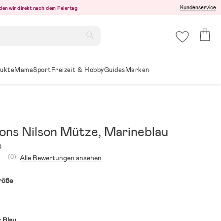
Kundenservice
den wir direkt nach dem Feiertag
ukte
Mama
Sport
Freizeit & Hobby
Guides
Marken
sons Nilson Mütze, Marineblau
0
(0)
Alle Bewertungen ansehen
röße
:
Blau