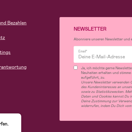
und Bezahlen
NEWSLETTER
utz
Abonniere unseren Newsletter und er
tings
Email*
rantwortung
Ja, ich möchte gerne Newslette
Neuheiten erhalten und stimme
aufgeführt, zu.
Unsere Newsletter verwenden C
des Kundeninteresses an unsere
sowie zu Statistikzwecken. Me
Daten und Cookies kannst Du in
Deine Zustimmung zur Verwend
widerrufen, indem Du Dich vom
fen.