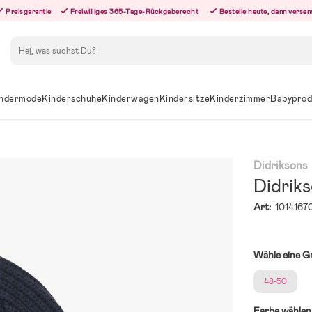
Preisgarantie
Freiwilliges 365-Tage-Rückgaberecht
Bestelle heute, dann versen
Suchen
ndermode
Kinderschuhe
Kinderwagen
Kindersitze
Kinderzimmer
Babyprod
Didriksons
Didrik
Art:
1014167
Wähle eine G
48-50
Farbe wählen