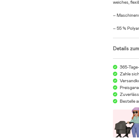
weiches, flexi
– Maschinen
– 55 % Polyam
Details zum
365-Tage
Zahle sic
Versandko
Preisgara
Zuverläss
Bestelle 