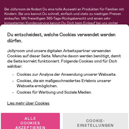
Bei Jollyroom.de findest Du eine tolle Auswahl an Produkten für Familien mit
Kindern. Bei uns kannst Du schnell, einfach und stets zu niedrigen Preisen
einkaufen. Mit freiwilligem 365-Tage-Rückgaberecht und einem sehr
kompetenten Kundenservice kannst Du Dich beim Einkauf bei uns sicher
fühlen. In unserem Sortiment findest Du unter anderem Kinderwagen,
Autositze, Kinder- und Babymode, Produkte für Mütter und eine Menge
Du entscheidest, welche Cookies verwendet werden
fantastischer Einrichtungsgegenstände, Spielsachen, Babyprodukte und
dürfen.
vieles mehr. Wir haben Produkte von bekannten Herstellern wie Britax, Maxi-
Cosi, Hauck, Baby Jogger, Ergobaby, Didriksons, KidKraft, Ergobaby, Philips
Jollyroom und unsere digitalen Arbeitspartner verwenden
Avent, Jack Wolfskin, Cybex, LEGO und vielen mehr. Schau Dich um in
unserer vielfältigen Online-Boutique für Kinder & Babys. Willkommen!
Cookies auf dieser Seite. Manche davon werden benötigt, damit
die Seite korrekt funktioniert. Folgende Cookies sind für Dich
wählbar:
Cookies zur Analyse der Anwendung unserer Webseite.
Cookies, die ein maßgeschneidertes Erlebnis unserer
Webseite ermöglichen.
Kundendienst
Cookies für Werbung und Soziale Medien.
Lies mehr über Cookies
© 2026 Jollyroom GmbH. Alle Rechte vorbehalten.
ALLE
COOKIE-
COOKIES
EINSTELLUNGEN
AKZEPTIEREN