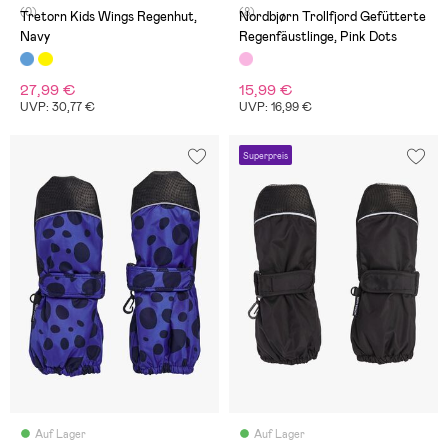
(0)
(8)
Tretorn Kids Wings Regenhut,
Nordbjørn Trollfjord Gefütterte
Navy
Regenfäustlinge, Pink Dots
27,99 €
15,99 €
UVP: 30,77 €
UVP: 16,99 €
Superpreis
Auf Lager
Auf Lager