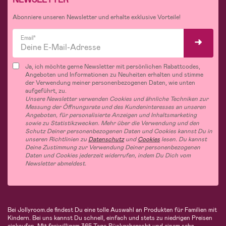
Abonniere unseren Newsletter und erhalte exklusive Vorteile!
Email*
Ja, ich möchte gerne Newsletter mit persönlichen Rabattcodes,
Angeboten und Informationen zu Neuheiten erhalten und stimme
der Verwendung meiner personenbezogenen Daten, wie unten
aufgeführt, zu.
Unsere Newsletter verwenden Cookies und ähnliche Techniken zur
Messung der Öffnungsrate und des Kundeninteresses an unseren
Angeboten, für personalisierte Anzeigen und Inhaltsmarketing
sowie zu Statistikzwecken. Mehr über die Verwendung und den
Schutz Deiner personenbezogenen Daten und Cookies kannst Du in
unseren Richtlinien zu
Datenschutz
und
Cookies
lesen. Du kannst
Deine Zustimmung zur Verwendung Deiner personenbezogenen
Daten und Cookies jederzeit widerrufen, indem Du Dich vom
Newsletter abmeldest.
Bei Jollyroom.de findest Du eine tolle Auswahl an Produkten für Familien mit
Kindern. Bei uns kannst Du schnell, einfach und stets zu niedrigen Preisen
einkaufen. Mit freiwilligem 365-Tage-Rückgaberecht und einem sehr