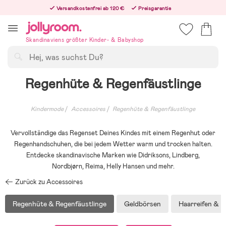
Hoppa
Versandkostenfrei ab 120 €
Preisgarantie
till
Freiwilliges 365-Tage-Rückgaberecht
innehållet
Bestellungen, die nach 12:00 Uhr eingehen, werden am nächsten Werktag versandt!
Skandinaviens größter Kinder- & Babyshop
Suchen
Regenhüte & Regenfäustlinge
Kindermode
Accessoires
Regenhüte & Regenfäustlinge
Vervollständige das Regenset Deines Kindes mit einem Regenhut oder
Regenhandschuhen, die bei jedem Wetter warm und trocken halten.
Entdecke skandinavische Marken wie Didriksons, Lindberg,
Nordbjørn, Reima, Helly Hansen und mehr.
Zurück zu Accessoires
Regenhüte & Regenfäustlinge
Geldbörsen
Haarreifen & 