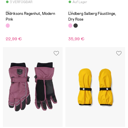
3 VERFÜGBAR
Auf Lager
(2)
(4)
Didriksons Regenhut, Modern
Lindberg Salberg Fäustlinge,
Pink
Dry Rose
22,99 €
35,99 €