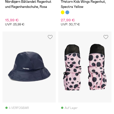
(8)
(0)
Nordbjørn Båtlandet Regenhut
Tretorn Kids Wings Regenhut,
und Regenhandschuhe, Rosa
Spectra Yellow
15,99 €
27,99 €
UVP: 25,99 €
UVP: 30,77 €
4 VERFÜGBAR
Auf Lager