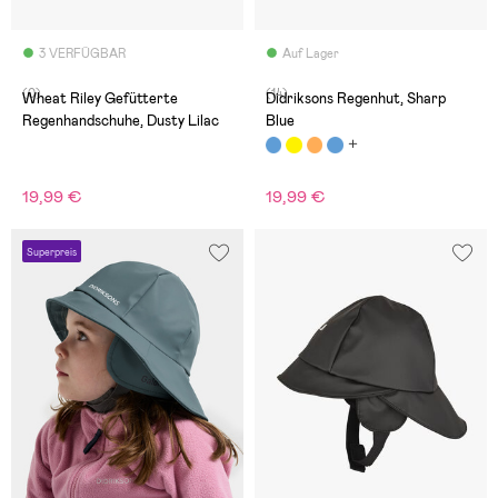
3 VERFÜGBAR
Auf Lager
(0)
(14)
Wheat Riley Gefütterte
Didriksons Regenhut, Sharp
Regenhandschuhe, Dusty Lilac
Blue
19,99 €
19,99 €
Superpreis