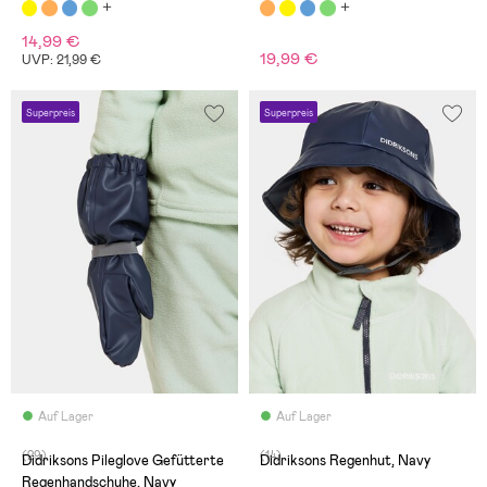
14,99 €
19,99 €
UVP: 21,99 €
Superpreis
Superpreis
Auf Lager
Auf Lager
(29)
(14)
Didriksons Pileglove Gefütterte
Didriksons Regenhut, Navy
Regenhandschuhe, Navy