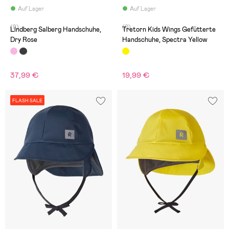
Auf Lager
Auf Lager
(9)
(0)
Lindberg Salberg Handschuhe,
Tretorn Kids Wings Gefütterte
Dry Rose
Handschuhe, Spectra Yellow
37,99 €
19,99 €
FLASH SALE