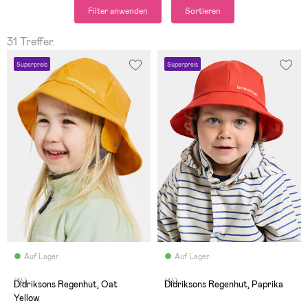
Filter anwenden
Sortieren
31 Treffer.
Superpreis
Superpreis
Auf Lager
Auf Lager
(14)
(14)
Didriksons Regenhut, Oat
Didriksons Regenhut, Paprika
Yellow