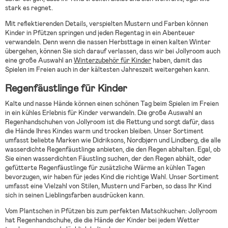
stark es regnet.
Mit reflektierenden Details, verspielten Mustern und Farben können
Kinder in Pfützen springen und jeden Regentag in ein Abenteuer
verwandeln. Denn wenn die nassen Herbsttage in einen kalten Winter
übergehen, können Sie sich darauf verlassen, dass wir bei Jollyroom auch
eine große Auswahl an
Winterzubehör für Kinder
haben, damit das
Spielen im Freien auch in der kältesten Jahreszeit weitergehen kann.
Regenfäustlinge für Kinder
Kalte und nasse Hände können einen schönen Tag beim Spielen im Freien
in ein kühles Erlebnis für Kinder verwandeln. Die große Auswahl an
Regenhandschuhen von Jollyroom ist die Rettung und sorgt dafür, dass
die Hände Ihres Kindes warm und trocken bleiben. Unser Sortiment
umfasst beliebte Marken wie Didriksons, Nordbjørn und Lindberg, die alle
wasserdichte Regenfäustlinge anbieten, die den Regen abhalten. Egal, ob
Sie einen wasserdichten Fäustling suchen, der den Regen abhält, oder
gefütterte Regenfäustlinge für zusätzliche Wärme an kühlen Tagen
bevorzugen, wir haben für jedes Kind die richtige Wahl. Unser Sortiment
umfasst eine Vielzahl von Stilen, Mustern und Farben, so dass Ihr Kind
sich in seinen Lieblingsfarben ausdrücken kann.
Vom Plantschen in Pfützen bis zum perfekten Matschkuchen: Jollyroom
hat Regenhandschuhe, die die Hände der Kinder bei jedem Wetter