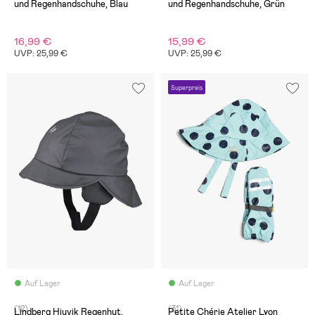
und Regenhandschuhe, Blau
und Regenhandschuhe, Grün
16,99 €
15,99 €
UVP: 25,99 €
UVP: 25,99 €
Superpreis
Auf Lager
Auf Lager
(12)
(31)
Lindberg Hjuvik Regenhut,
Petite Chérie Atelier Lyon