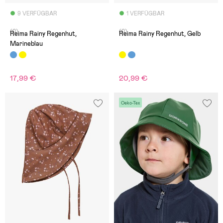
9 VERFÜGBAR
1 VERFÜGBAR
(0)
(0)
Reima Rainy Regenhut,
Reima Rainy Regenhut, Gelb
Marineblau
17,99 €
20,99 €
Oeko-Tex