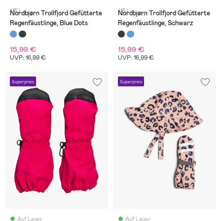
(15)
(15)
Nordbjørn Trollfjord Gefütterte
Nordbjørn Trollfjord Gefütterte
Regenfäustlinge, Blue Dots
Regenfäustlinge, Schwarz
15,99 €
15,99 €
UVP: 16,99 €
UVP: 16,99 €
Superpreis
Superpreis
Auf Lager
Auf Lager