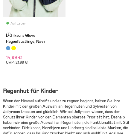
Auf Lager
(7)
Didriksons Glove
Regenfäustlinge, Navy
14,99 €
UVP: 21,99 €
Regenhut für Kinder
Wenn der Himmel aufreißt und es zu regnen beginnt, halten Sie Ihre
Kinder mit der großen Auswahl an Regenhüten und Sylvester von
Jollyroom trocken und glücklich. Wir bei Jollyroom wissen, dass der
Schutz Ihrer Kinder vor den Elementen oberste Priorität hat. Deshalb
haben wir eine große Auswahl an Regenhüten, die Funktionalität mit Stil
verbinden. Didriksons, Nordbjørn und Lindberg sind beliebte Marken, die
dafür sorgen, dass Ihr Kind trocken bleibt und sich wohlfühlt, egal wie