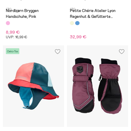
(31)
(31)
Nordbjørn Bryggen
Petite Chérie Atelier Lyon
Handschuhe, Pink
Regenhut & Gefütterte
Fäustlinge, Leo Mellow Rose
8,99 €
32,99 €
UVP: 16,99 €
Oeko-Tex