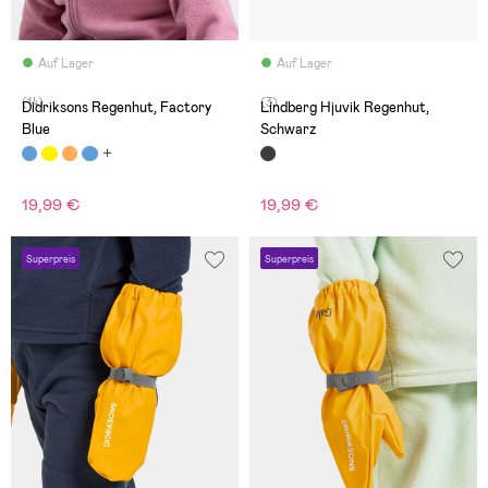
Auf Lager
Auf Lager
(14)
(3)
Didriksons Regenhut, Factory
Lindberg Hjuvik Regenhut,
Blue
Schwarz
19,99 €
19,99 €
Superpreis
Superpreis