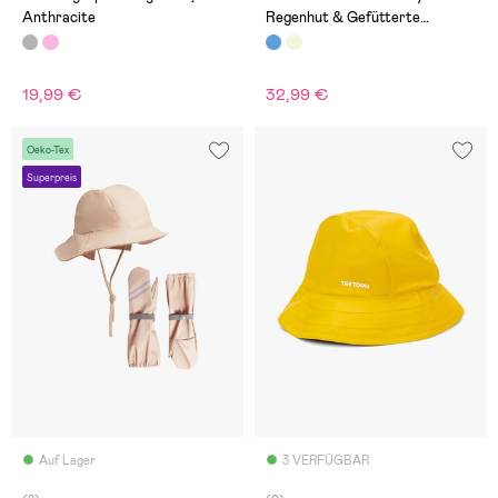
Anthracite
Regenhut & Gefütterte
Fäustlinge, Dots Icy Morn
19,99 €
32,99 €
Oeko-Tex
Superpreis
Auf Lager
3 VERFÜGBAR