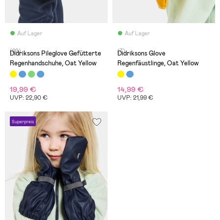
Auf Lager
Auf Lager
(29)
(7)
Didriksons Pileglove Gefütterte
Didriksons Glove
Regenhandschuhe, Oat Yellow
Regenfäustlinge, Oat Yellow
19,99 €
14,99 €
UVP: 22,90 €
UVP: 21,99 €
Superpreis