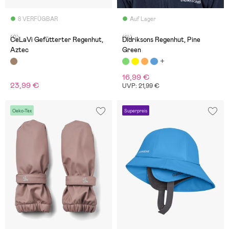
8 VERFÜGBAR
Auf Lager
(0)
(14)
CeLaVi Gefütterter Regenhut,
Didriksons Regenhut, Pine
Aztec
Green
16,99 €
23,99 €
UVP: 21,99 €
Oeko-Tex
Superpreis