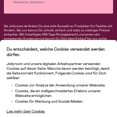
Newsletter abmeldest.
Bei Jollyroom.de findest Du eine tolle Auswahl an Produkten für Familien mit
Kindern. Bei uns kannst Du schnell, einfach und stets zu niedrigen Preisen
einkaufen. Mit freiwilligem 365-Tage-Rückgaberecht und einem sehr
kompetenten Kundenservice kannst Du Dich beim Einkauf bei uns sicher
fühlen. In unserem Sortiment findest Du unter anderem Kinderwagen,
Autositze, Kinder- und Babymode, Produkte für Mütter und eine Menge
Du entscheidest, welche Cookies verwendet werden
fantastischer Einrichtungsgegenstände, Spielsachen, Babyprodukte und
dürfen.
vieles mehr. Wir haben Produkte von bekannten Herstellern wie Britax, Maxi-
Cosi, Hauck, Baby Jogger, Ergobaby, Didriksons, KidKraft, Ergobaby, Philips
Jollyroom und unsere digitalen Arbeitspartner verwenden
Avent, Jack Wolfskin, Cybex, LEGO und vielen mehr. Schau Dich um in
unserer vielfältigen Online-Boutique für Kinder & Babys. Willkommen!
Cookies auf dieser Seite. Manche davon werden benötigt, damit
die Seite korrekt funktioniert. Folgende Cookies sind für Dich
wählbar:
Cookies zur Analyse der Anwendung unserer Webseite.
Cookies, die ein maßgeschneidertes Erlebnis unserer
Webseite ermöglichen.
Kundendienst
Cookies für Werbung und Soziale Medien.
Lies mehr über Cookies