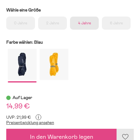
Wähle eine Größe
0 Jahre
2 Jahre
4 Jahre
6 Jahre
Farbe wählen:
Blau
Auf Lager
14,99 €
i
UVP: 21,99 €
Preisentwicklung ansehen
In den Warenkorb legen