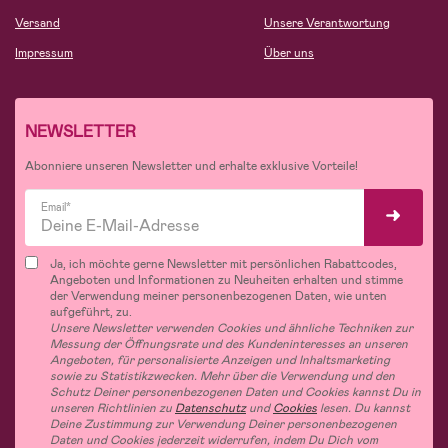
Versand
Unsere Verantwortung
Impressum
Über uns
NEWSLETTER
Abonniere unseren Newsletter und erhalte exklusive Vorteile!
Email*
Ja, ich möchte gerne Newsletter mit persönlichen Rabattcodes,
Angeboten und Informationen zu Neuheiten erhalten und stimme
der Verwendung meiner personenbezogenen Daten, wie unten
aufgeführt, zu.
Unsere Newsletter verwenden Cookies und ähnliche Techniken zur
Messung der Öffnungsrate und des Kundeninteresses an unseren
Angeboten, für personalisierte Anzeigen und Inhaltsmarketing
sowie zu Statistikzwecken. Mehr über die Verwendung und den
Schutz Deiner personenbezogenen Daten und Cookies kannst Du in
unseren Richtlinien zu
Datenschutz
und
Cookies
lesen. Du kannst
Deine Zustimmung zur Verwendung Deiner personenbezogenen
Daten und Cookies jederzeit widerrufen, indem Du Dich vom