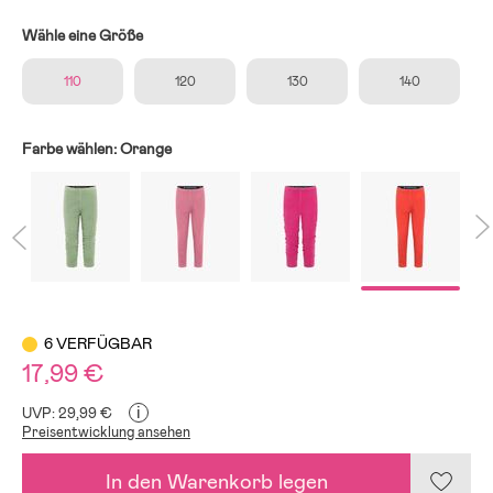
Wähle eine Größe
110
120
130
140
Farbe wählen:
Orange
6 VERFÜGBAR
17,99 €
i
UVP: 29,99 €
Preisentwicklung ansehen
In den Warenkorb legen