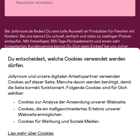
Newsletter abmeldest.
Bei Jollyroom.de findest Du eine tolle Auswahl an Produkten für Familien mit
Kindern. Bei uns kannst Du schnell, einfach und stets zu niedrigen Preisen
einkaufen. Mit freiwilligem 365-Tage-Rückgaberecht und einem sehr
kompetenten Kundenservice kannst Du Dich beim Einkauf bei uns sicher
fühlen. In unserem Sortiment findest Du unter anderem Kinderwagen,
Autositze, Kinder- und Babymode, Produkte für Mütter und eine Menge
Du entscheidest, welche Cookies verwendet werden
fantastischer Einrichtungsgegenstände, Spielsachen, Babyprodukte und
dürfen.
vieles mehr. Wir haben Produkte von bekannten Herstellern wie Britax, Maxi-
Cosi, Hauck, Baby Jogger, Ergobaby, Didriksons, KidKraft, Ergobaby, Philips
Jollyroom und unsere digitalen Arbeitspartner verwenden
Avent, Jack Wolfskin, Cybex, LEGO und vielen mehr. Schau Dich um in
unserer vielfältigen Online-Boutique für Kinder & Babys. Willkommen!
Cookies auf dieser Seite. Manche davon werden benötigt, damit
die Seite korrekt funktioniert. Folgende Cookies sind für Dich
wählbar:
Cookies zur Analyse der Anwendung unserer Webseite.
Cookies, die ein maßgeschneidertes Erlebnis unserer
Webseite ermöglichen.
Kundendienst
Cookies für Werbung und Soziale Medien.
Lies mehr über Cookies