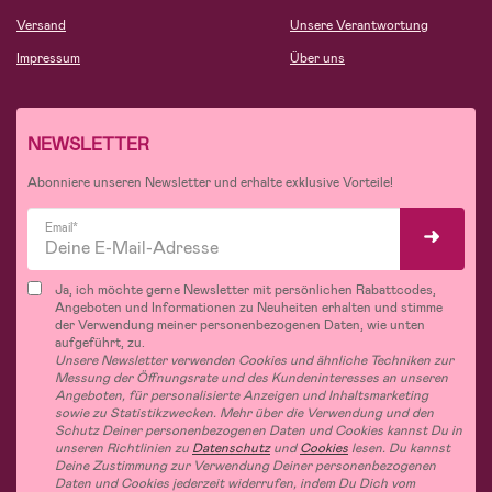
Versand
Unsere Verantwortung
Impressum
Über uns
NEWSLETTER
Abonniere unseren Newsletter und erhalte exklusive Vorteile!
Email*
Ja, ich möchte gerne Newsletter mit persönlichen Rabattcodes,
Angeboten und Informationen zu Neuheiten erhalten und stimme
der Verwendung meiner personenbezogenen Daten, wie unten
aufgeführt, zu.
Unsere Newsletter verwenden Cookies und ähnliche Techniken zur
Messung der Öffnungsrate und des Kundeninteresses an unseren
Angeboten, für personalisierte Anzeigen und Inhaltsmarketing
sowie zu Statistikzwecken. Mehr über die Verwendung und den
Schutz Deiner personenbezogenen Daten und Cookies kannst Du in
unseren Richtlinien zu
Datenschutz
und
Cookies
lesen. Du kannst
Deine Zustimmung zur Verwendung Deiner personenbezogenen
Daten und Cookies jederzeit widerrufen, indem Du Dich vom