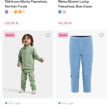
(12)
(0)
Didriksons Monte Fleecehose,
Reima Moomin Lustig
Northen Purple
Fleecehose, Blue Ocean
29,99 €
49,99 €
Neuheit
Neuheit
Auf Lager
Auf Lager