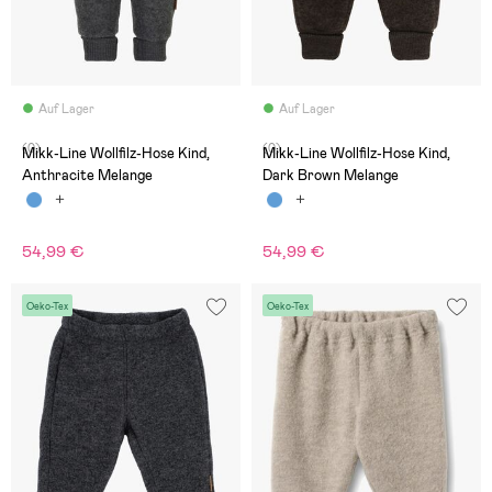
Auf Lager
Auf Lager
(0)
(0)
Mikk-Line Wollfilz-Hose Kind,
Mikk-Line Wollfilz-Hose Kind,
Anthracite Melange
Dark Brown Melange
54,99 €
54,99 €
Oeko-Tex
Oeko-Tex