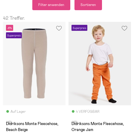
Filter anwenden
Sortieren
42 Treffer.
-6%
Superpreis
Superpreis
Auf Lager
4 VERFÜGBAR
(12)
(12)
Didriksons Monte Fleecehose,
Didriksons Monte Fleecehose,
Beach Beige
Orange Jam