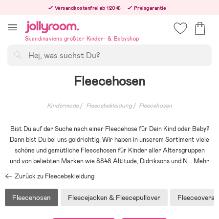
Hoppa
Versandkostenfrei ab 120 €
Preisgarantie
till
Freiwilliges 365-Tage-Rückgaberecht
innehållet
Bestelle heute, dann versenden wir direkt nach dem Feiertag
Skandinaviens größter Kinder- & Babyshop
Suchen
Fleecehosen
Kindermode
Fleecebekleidung
Fleecehosen
Bist Du auf der Suche nach einer Fleecehose für Dein Kind oder Baby?
Dann bist Du bei uns goldrichtig. Wir haben in unserem Sortiment viele
schöne und gemütliche Fleecehosen für Kinder aller Altersgruppen
und von beliebten Marken wie 8848 Altitude, Didriksons und N
...
Mehr
Zurück zu Fleecebekleidung
Fleecehosen
Fleecejacken & Fleecepullover
Fleeceoverall