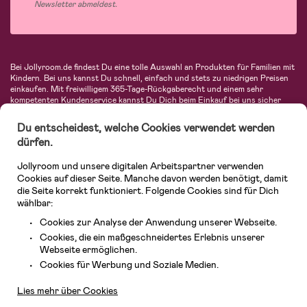
Newsletter abmeldest.
Bei Jollyroom.de findest Du eine tolle Auswahl an Produkten für Familien mit
Kindern. Bei uns kannst Du schnell, einfach und stets zu niedrigen Preisen
einkaufen. Mit freiwilligem 365-Tage-Rückgaberecht und einem sehr
kompetenten Kundenservice kannst Du Dich beim Einkauf bei uns sicher
fühlen. In unserem Sortiment findest Du unter anderem Kinderwagen,
Autositze, Kinder- und Babymode, Produkte für Mütter und eine Menge
Du entscheidest, welche Cookies verwendet werden
fantastischer Einrichtungsgegenstände, Spielsachen, Babyprodukte und
dürfen.
vieles mehr. Wir haben Produkte von bekannten Herstellern wie Britax, Maxi-
Cosi, Hauck, Baby Jogger, Ergobaby, Didriksons, KidKraft, Ergobaby, Philips
Jollyroom und unsere digitalen Arbeitspartner verwenden
Avent, Jack Wolfskin, Cybex, LEGO und vielen mehr. Schau Dich um in
unserer vielfältigen Online-Boutique für Kinder & Babys. Willkommen!
Cookies auf dieser Seite. Manche davon werden benötigt, damit
die Seite korrekt funktioniert. Folgende Cookies sind für Dich
wählbar:
Cookies zur Analyse der Anwendung unserer Webseite.
Cookies, die ein maßgeschneidertes Erlebnis unserer
Webseite ermöglichen.
Kundendienst
Cookies für Werbung und Soziale Medien.
Lies mehr über Cookies