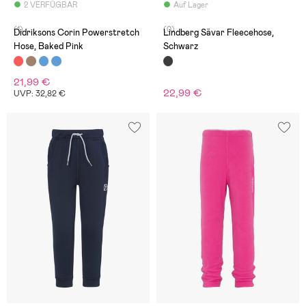
2 VERFÜGBAR
Auf Lager
(1)
(0)
Didriksons Corin Powerstretch
Lindberg Sävar Fleecehose,
Hose, Baked Pink
Schwarz
21,99 €
22,99 €
UVP: 32,82 €