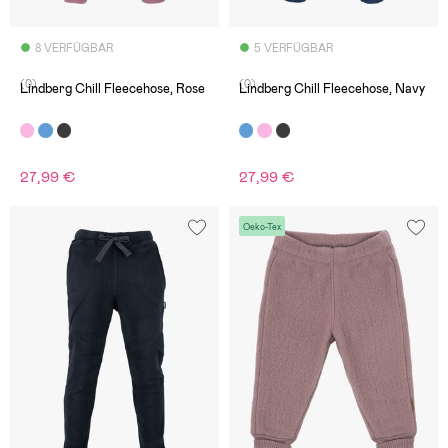
8 VERFÜGBAR
5 VERFÜGBAR
(0)
(0)
Lindberg Chill Fleecehose, Rose
Lindberg Chill Fleecehose, Navy
27,99 €
27,99 €
Oeko-Tex