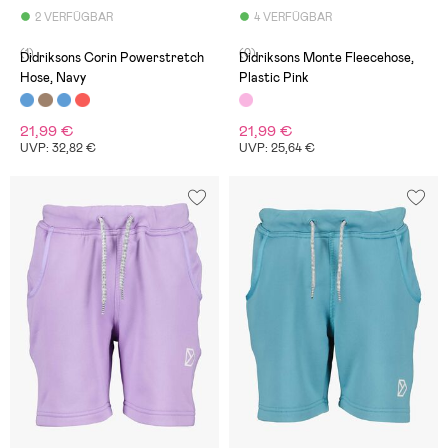
2 VERFÜGBAR
4 VERFÜGBAR
(1)
(0)
Didriksons Corin Powerstretch
Didriksons Monte Fleecehose,
Hose, Navy
Plastic Pink
21,99 €
21,99 €
UVP: 32,82 €
UVP: 25,64 €