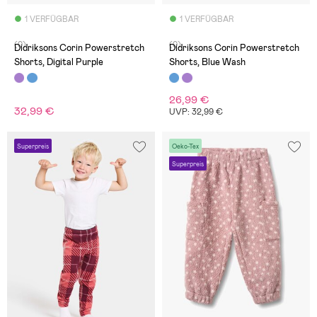
1 VERFÜGBAR
1 VERFÜGBAR
(0)
(0)
Didriksons Corin Powerstretch
Didriksons Corin Powerstretch
Shorts, Digital Purple
Shorts, Blue Wash
26,99 €
32,99 €
UVP: 32,99 €
Superpreis
Oeko-Tex
Superpreis