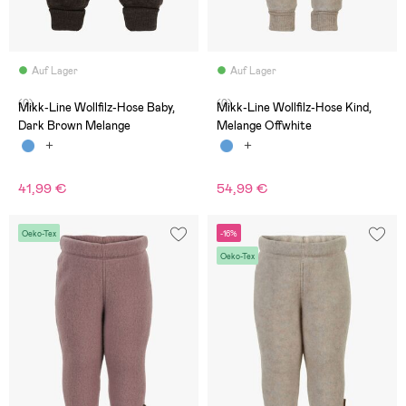
Auf Lager
Auf Lager
(0)
(0)
Mikk-Line Wollfilz-Hose Baby,
Mikk-Line Wollfilz-Hose Kind,
Dark Brown Melange
Melange Offwhite
41,99 €
54,99 €
Oeko-Tex
-16%
Oeko-Tex