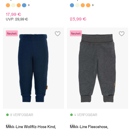
17,99 €
23,99 €
UVP: 29,99 €
Neuheit
Neuheit
8 VERFÜGBAR
4 VERFÜGBAR
(0)
(0)
Mikk-Line Wollfilz-Hose Kind,
Mikk-Line Fleecehose,