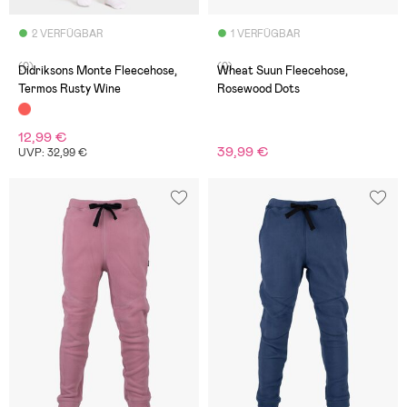
2 VERFÜGBAR
1 VERFÜGBAR
(0)
(0)
Didriksons Monte Fleecehose,
Wheat Suun Fleecehose,
Termos Rusty Wine
Rosewood Dots
12,99 €
39,99 €
UVP: 32,99 €