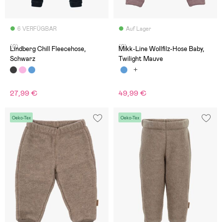
6 VERFÜGBAR
Auf Lager
(0)
(0)
Lindberg Chill Fleecehose,
Mikk-Line Wollfilz-Hose Baby,
Schwarz
Twilight Mauve
27,99 €
49,99 €
Oeko-Tex
Oeko-Tex