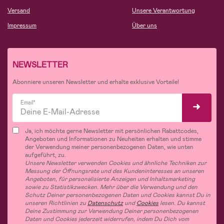
Versand
Unsere Verantwortung
Impressum
Über uns
NEWSLETTER
Abonniere unseren Newsletter und erhalte exklusive Vorteile!
Email*
Ja, ich möchte gerne Newsletter mit persönlichen Rabattcodes,
Angeboten und Informationen zu Neuheiten erhalten und stimme
der Verwendung meiner personenbezogenen Daten, wie unten
aufgeführt, zu.
Unsere Newsletter verwenden Cookies und ähnliche Techniken zur
Messung der Öffnungsrate und des Kundeninteresses an unseren
Angeboten, für personalisierte Anzeigen und Inhaltsmarketing
sowie zu Statistikzwecken. Mehr über die Verwendung und den
Schutz Deiner personenbezogenen Daten und Cookies kannst Du in
unseren Richtlinien zu
Datenschutz
und
Cookies
lesen. Du kannst
Deine Zustimmung zur Verwendung Deiner personenbezogenen
Daten und Cookies jederzeit widerrufen, indem Du Dich vom