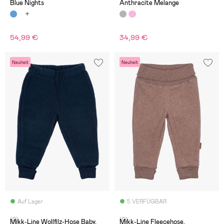
Blue Nights
Anthracite Melange
54,99 €
34,99 €
Neuheit
Neuheit
Auf Lager
5 VERFÜGBAR
(0)
(0)
Mikk-Line Wollfilz-Hose Baby,
Mikk-Line Fleecehose,