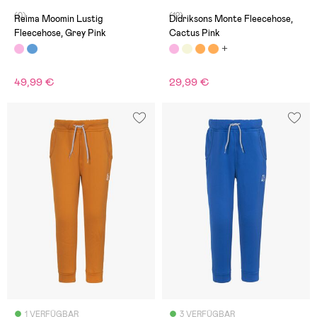
(0)
(12)
Reima Moomin Lustig
Didriksons Monte Fleecehose,
Fleecehose, Grey Pink
Cactus Pink
49,99 €
29,99 €
1 VERFÜGBAR
3 VERFÜGBAR