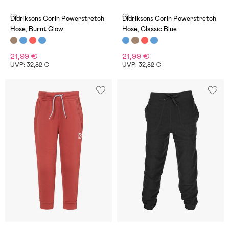
(1)
(1)
Didriksons Corin Powerstretch
Didriksons Corin Powerstretch
Hose, Burnt Glow
Hose, Classic Blue
21,99 €
21,99 €
UVP: 32,82 €
UVP: 32,82 €