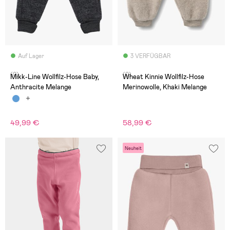
Auf Lager
3 VERFÜGBAR
(0)
(0)
Mikk-Line Wollfilz-Hose Baby,
Wheat Kinnie Wollfilz-Hose
Anthracite Melange
Merinowolle, Khaki Melange
49,99 €
58,99 €
Neuheit