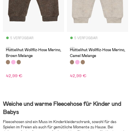
5 VERFÜGBAR
5 VERFÜGBAR
(0)
(0)
Huttelihut Wollfilz-Hose Merino,
Huttelihut Wollfilz-Hose Merino,
Brown Melange
Camel Melange
42,99 €
42,99 €
Weiche und warme Fleecehose für Kinder und
Babys
Fleecehosen sind ein Muss im Kinderkleiderschrank, sowohl für das
Spielen im Freien als auch für gemütliche Momente zu Hause. Bei