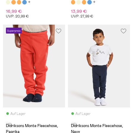
16,99 €
13,99 €
UVP: 20,99 €
UVP: 27,99 €
Superpreis
Auf Lager
Auf Lager
(12)
(12)
Didriksons Monte Fleecehose,
Didriksons Monte Fleecehose,
Paprika
Navy