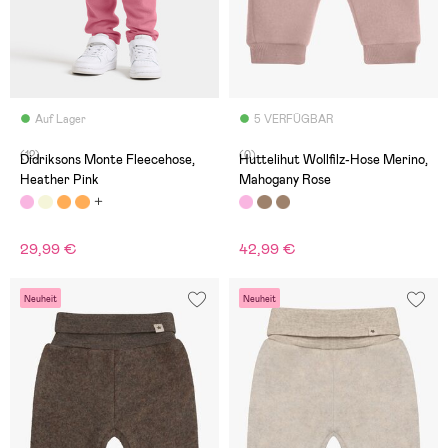
Auf Lager
5 VERFÜGBAR
(12)
(0)
Didriksons Monte Fleecehose,
Huttelihut Wollfilz-Hose Merino,
Heather Pink
Mahogany Rose
29,99 €
42,99 €
Neuheit
Neuheit