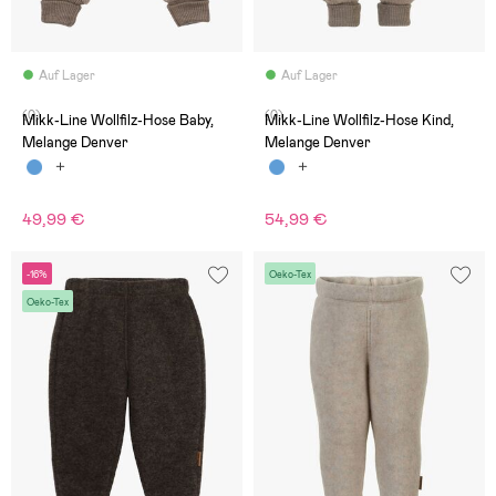
Auf Lager
Auf Lager
(0)
(0)
Mikk-Line Wollfilz-Hose Baby,
Mikk-Line Wollfilz-Hose Kind,
Melange Denver
Melange Denver
49,99 €
54,99 €
-16%
Oeko-Tex
Oeko-Tex