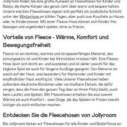
Jollyroom finden Sie eine große Auswahl an Fleecehosen für Kinder und
Babys, die kleine Körper das ganze Jahr über warm und bequem halten.
Unsere weichen Fleecehosen eignen sich perfekt als zusätzliche Schicht
unter der
Winterhose
an kühlen Tagen, aber auch zum Kuscheln zu Hause
oder im Kinderzimmer. Mit einer Fleece-Hose können sich Kinder frei
bewegen und ungehindert spielen, ohne zu frieren.
Vorteile von Fleece - Wärme, Komfort und
Bewegungsfreiheit
Fleece ist ein leichtes, warmes und strapazierfähiges Material, das
atmungsaktiv ist und Kinder bei Aktivitäten trocken hält. Eine Fleece-
Hose lässt sich leicht an- und ausziehen und ist daher sowohl für das
tägliche Spiel als auch für längere Ausflüge geeignet. Das Material ist
weich auf der Haut, was besonders für Kleinkinder und Kinder mit
empfindlicher Haut wichtig ist. Viele unserer Fleecehosen haben
außerdem elastische Bündchen oder verstellbare Details, die dafür
sorgen, dass die Hose den ganzen Tag über an ihrem Platz bleibt, auch
beim Laufen und Spielen. Mit Fleecehosen erhalten Sie also sowohl
Wärme als auch Komfort - zwei Dinge, die das Spielen im Freien sowohl
lustiger als auch einfacher machen.
Entdecken Sie die Fleecehosen von Jollyroom
Bei Jollyroom bieten wir Fleecehosen für alle Kinder und Bedürfnisse an.