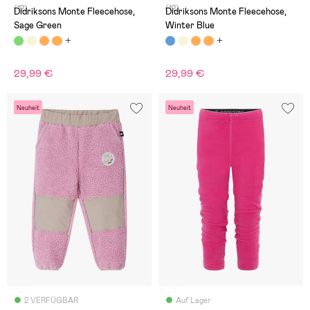
(12)
(12)
Didriksons Monte Fleecehose,
Didriksons Monte Fleecehose,
Sage Green
Winter Blue
29,99 €
29,99 €
Neuheit
Neuheit
2 VERFÜGBAR
Auf Lager