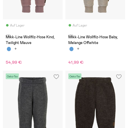
Auf Lager
Auf Lager
(0)
(0)
Mikk-Line Wollfilz-Hose Kind,
Mikk-Line Wollfilz-Hose Baby,
Twilight Mauve
Melange Offwhite
54,99 €
41,99 €
Oeko-Tex
Oeko-Tex