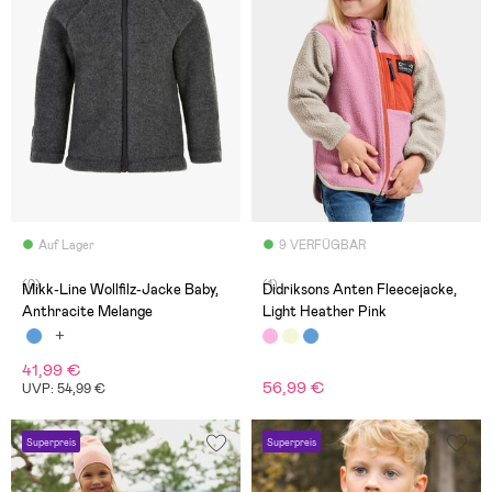
Auf Lager
9 VERFÜGBAR
(0)
(1)
Mikk-Line Wollfilz-Jacke Baby,
Didriksons Anten Fleecejacke,
Anthracite Melange
Light Heather Pink
41,99 €
56,99 €
UVP: 54,99 €
Superpreis
Superpreis