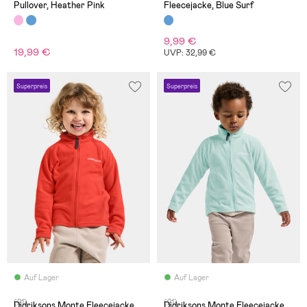
Pullover, Heather Pink
Fleecejacke, Blue Surf
9,99 €
19,99 €
UVP: 32,99 €
Superpreis
Superpreis
Auf Lager
Auf Lager
(21)
(21)
Didriksons Monte Fleecejacke,
Didriksons Monte Fleecejacke,