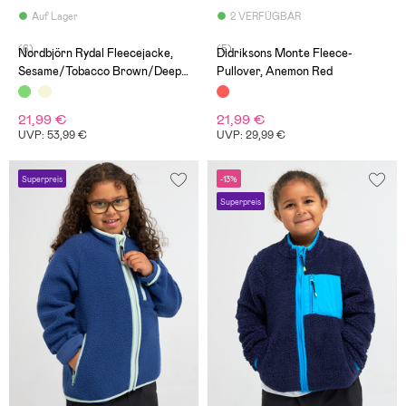
Auf Lager
2 VERFÜGBAR
(6)
(5)
Nordbjörn Rydal Fleecejacke,
Didriksons Monte Fleece-
Sesame/Tobacco Brown/Deep
Pullover, Anemon Red
Depths
21,99 €
21,99 €
UVP: 53,99 €
UVP: 29,99 €
Superpreis
-13%
Superpreis