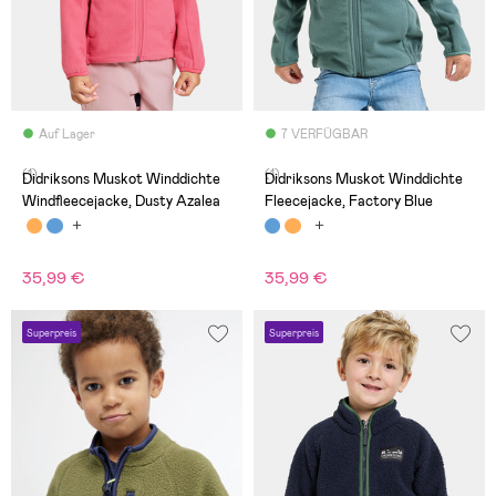
Auf Lager
7 VERFÜGBAR
(1)
(1)
Didriksons Muskot Winddichte
Didriksons Muskot Winddichte
Windfleecejacke, Dusty Azalea
Fleecejacke, Factory Blue
35,99 €
35,99 €
Superpreis
Superpreis