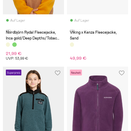
Auf Lager
Auf Lager
(6)
(0)
Nordbjörn Rydal Fleecejacke,
Viking x Kenza Fleecejacke,
Inca gold/Deep Depths/Tobacco
Sand
brown
21,99 €
49,99 €
UVP: 53,99 €
Superpreis
Neuheit