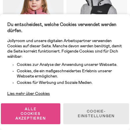
Du entscheidest, welche Cookies verwendet werden
dürfen.
Jollyroom und unsere digitalen Arbeitspartner verwenden
Cookies auf dieser Seite. Manche davon werden benötigt, damit
die Seite korrekt funktioniert. Folgende Cookies sind für Dich
wählbar:
Cookies zur Analyse der Anwendung unserer Webseite.
Cookies, die ein maßgeschneidertes Erlebnis unserer
Auf Lager
Auf Lager
Webseite ermöglichen.
Kundendienst
(4)
(9)
Cookies für Werbung und Soziale Medien.
Didriksons Gibbs Fleecejacke,
Lindberg Bormio Fleecejacke,
Heather Pink
Grey Melange
Lies mehr über Cookies
35,99 €
51,73 €
UVP: 42,99 €
ALLE
COOKIE-
COOKIES
EINSTELLUNGEN
AKZEPTIEREN
1
/
5