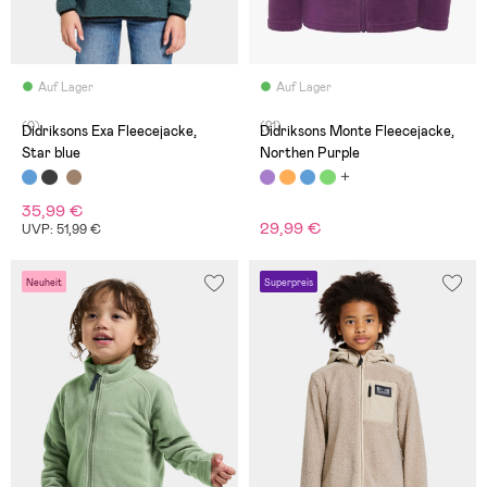
Auf Lager
Auf Lager
(0)
(21)
Didriksons Exa Fleecejacke,
Didriksons Monte Fleecejacke,
Star blue
Northen Purple
35,99 €
29,99 €
UVP: 51,99 €
Neuheit
Superpreis