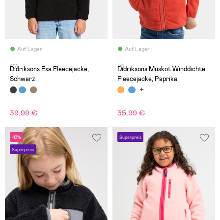
Auf Lager
Auf Lager
(0)
(1)
Didriksons Exa Fleecejacke,
Didriksons Muskot Winddichte
Schwarz
Fleecejacke, Paprika
39,99 €
35,99 €
-13%
Superpreis
Superpreis