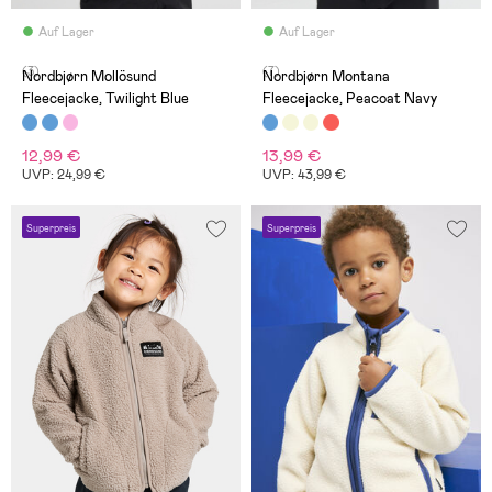
Auf Lager
Auf Lager
(3)
(7)
Nordbjørn Mollösund
Nordbjørn Montana
Fleecejacke, Twilight Blue
Fleecejacke, Peacoat Navy
12,99 €
13,99 €
UVP: 24,99 €
UVP: 43,99 €
Superpreis
Superpreis