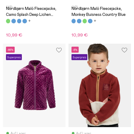
(42)
(42)
Nordbjørn Malö Fleecejacke,
Nordbjørn Malö Fleecejacke,
Camo Splash Deep Lichen
Monkey Buisness Country Blue
Green
10,99 €
10,99 €
-66%
-8%
Superpreis
Superpreis
Auf Lager
Auf Lager