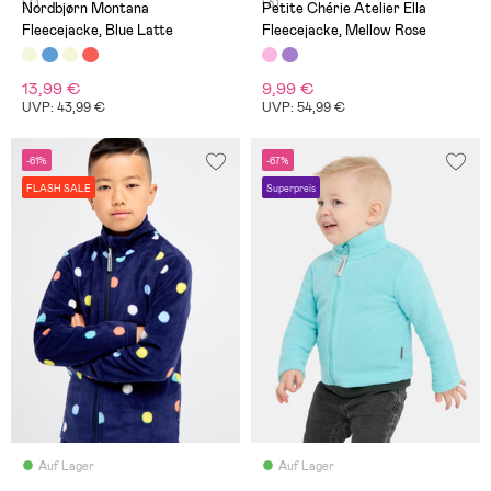
(7)
(3)
Nordbjørn Montana
Petite Chérie Atelier Ella
Fleecejacke, Blue Latte
Fleecejacke, Mellow Rose
13,99 €
9,99 €
UVP: 43,99 €
UVP: 54,99 €
-61%
-67%
FLASH SALE
Superpreis
Auf Lager
Auf Lager