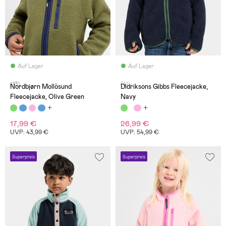
Auf Lager
Auf Lager
(13)
(4)
Nordbjørn Mollösund
Didriksons Gibbs Fleecejacke,
Fleecejacke, Olive Green
Navy
17,99 €
26,99 €
UVP: 43,99 €
UVP: 54,99 €
Superpreis
Superpreis