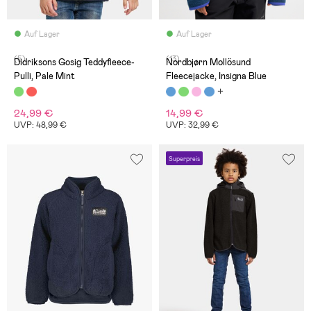
Auf Lager
Auf Lager
(5)
(13)
Didriksons Gosig Teddyfleece-
Nordbjørn Mollösund
Pulli, Pale Mint
Fleecejacke, Insigna Blue
24,99 €
14,99 €
UVP: 48,99 €
UVP: 32,99 €
Superpreis