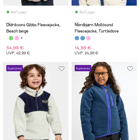
Auf Lager
Auf Lager
(4)
(3)
Didriksons Gibbs Fleecejacke,
Nordbjørn Mollösund
Beach beige
Fleecejacke, Turtledove
34,99 €
14,99 €
UVP: 42,99 €
UVP: 24,99 €
Superpreis
Superpreis