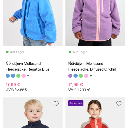
Auf Lager
Auf Lager
(13)
(13)
Nordbjørn Mollösund
Nordbjørn Mollösund
Fleecejacke, Regatta Blue
Fleecejacke, Diffused Orchid
17,99 €
17,99 €
UVP: 43,99 €
UVP: 43,99 €
Superpreis