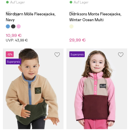
Auf Lager
Auf Lager
(0)
(0)
Nordbjørn Mölle Fleecejacke,
Didriksons Monte Fleecejacke,
Navy
Winter Ocean Multi
10,99 €
29,99 €
UVP: 43,99 €
-12%
Superpreis
Superpreis