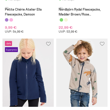
(3)
(6)
Petite Chérie Atelier Ella
Nordbjörn Rydal Fleecejacke,
Fleecejacke, Damson
Madder Brown/Rose
Dawn/Oatmeal
9,99 €
22,99 €
UVP: 54,99 €
UVP: 53,99 €
-54%
Superpreis