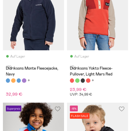
Auf Lager
Auf Lager
(21)
(2)
Didriksons Monte Fleecejacke,
Didriksons Yokto Fleece-
Navy
Pullover, Light Mars Red
23,99 €
32,99 €
UVP: 34,99 €
Superpreis
-18%
FLASH SALE