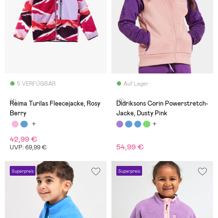
5 VERFÜGBAR
Auf Lager
(1)
(9)
Reima Turilas Fleecejacke, Rosy
Didriksons Corin Powerstretch-
Berry
Jacke, Dusty Pink
42,99 €
54,99 €
UVP: 69,99 €
Superpreis
Superpreis