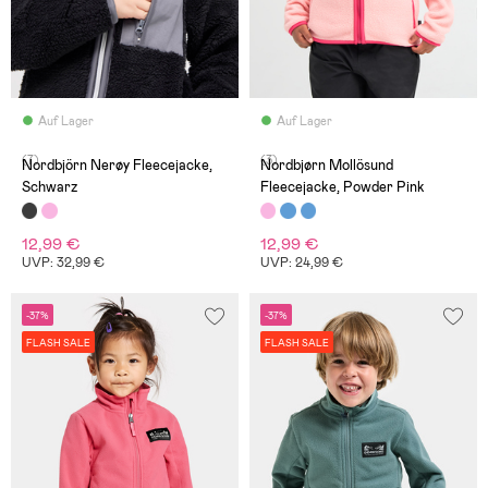
Auf Lager
Auf Lager
(7)
(3)
Nordbjörn Nerøy Fleecejacke,
Nordbjørn Mollösund
Schwarz
Fleecejacke, Powder Pink
12,99 €
12,99 €
UVP: 32,99 €
UVP: 24,99 €
-37%
-37%
FLASH SALE
FLASH SALE