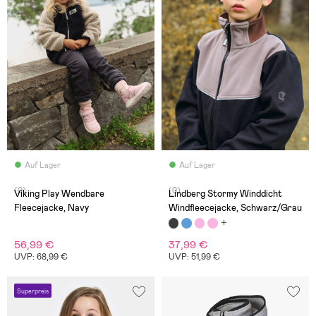
Auf Lager
Auf Lager
(0)
(0)
Viking Play Wendbare
Lindberg Stormy Winddicht
Fleecejacke, Navy
Windfleecejacke, Schwarz/Grau
56,99 €
37,99 €
UVP: 68,99 €
UVP: 51,99 €
Superpreis