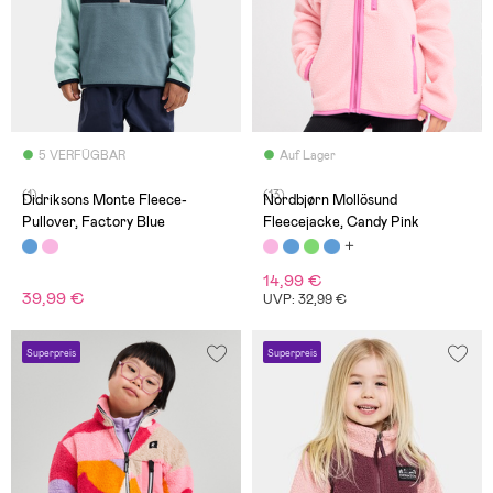
5 VERFÜGBAR
Auf Lager
(1)
(13)
Didriksons Monte Fleece-
Nordbjørn Mollösund
Pullover, Factory Blue
Fleecejacke, Candy Pink
14,99 €
39,99 €
UVP: 32,99 €
Superpreis
Superpreis