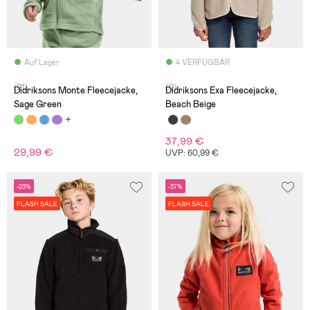
Auf Lager
4 VERFÜGBAR
(21)
(0)
Didriksons Monte Fleecejacke,
Didriksons Exa Fleecejacke,
Sage Green
Beach Beige
37,99 €
29,99 €
UVP: 60,99 €
-23%
-37%
FLASH SALE
FLASH SALE