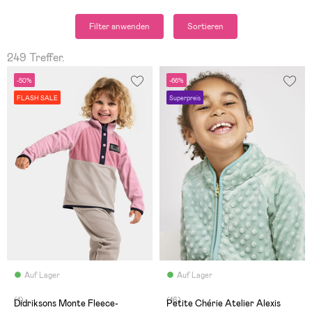
Filter anwenden
Sortieren
249 Treffer.
-50%
-66%
FLASH SALE
Superpreis
Auf Lager
Auf Lager
(1)
(16)
Didriksons Monte Fleece-
Petite Chérie Atelier Alexis