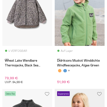
4 VERFÜGBAR
Auf Lager
(0)
(1)
Wheat Lake Wendbare
Didriksons Muskot Winddichte
Thermojacke, Black Sea
Windfleecejacke, Algae Green
Flowers
79,99 €
51,99 €
UVP: 94,99 €
Oeko-Tex
Superpreis