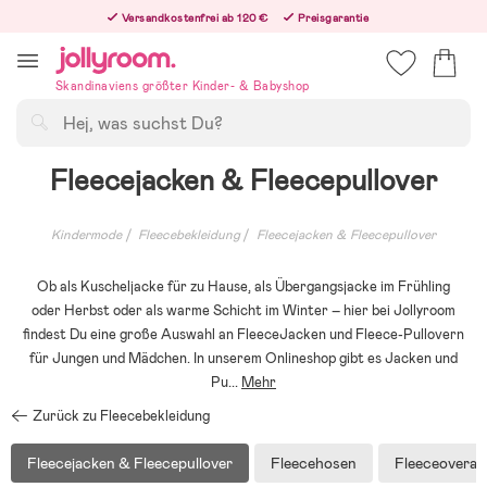
Hoppa
Versandkostenfrei ab 120 €
Preisgarantie
till
Freiwilliges 365-Tage-Rückgaberecht
innehållet
Bestelle heute, dann versenden wir direkt nach dem Feiertag
Skandinaviens größter Kinder- & Babyshop
Suchen
Fleecejacken & Fleecepullover
Kindermode
Fleecebekleidung
Fleecejacken & Fleecepullover
Ob als Kuscheljacke für zu Hause, als Übergangsjacke im Frühling
oder Herbst oder als warme Schicht im Winter – hier bei Jollyroom
findest Du eine große Auswahl an FleeceJacken und Fleece-Pullovern
für Jungen und Mädchen. In unserem Onlineshop gibt es Jacken und
Pu
...
Mehr
Zurück zu Fleecebekleidung
Fleecejacken & Fleecepullover
Fleecehosen
Fleeceoverall