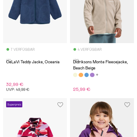
7 VERFÜGBAR
4 VERFÜGBAR
(0)
(21)
CeLaVi Teddy Jacke, Oceania
Didriksons Monte Fleecejacke,
Beach Beige
32,99 €
25,99 €
UVP: 49,99 €
Superpreis