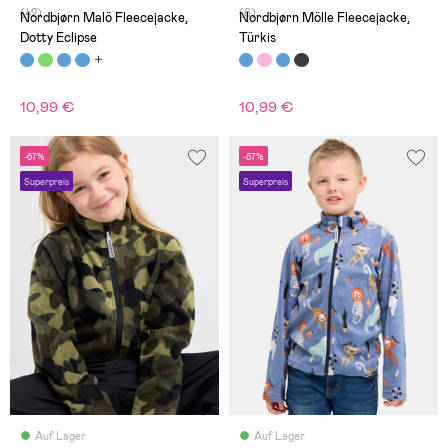
(42)
(6)
Nordbjørn Malö Fleecejacke,
Nordbjørn Mölle Fleecejacke,
Dotty Eclipse
Türkis
10,99 €
10,99 €
-67%
-67%
Superpreis
Superpreis
Auf Lager
Auf Lager