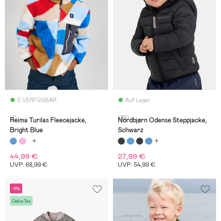
5 VERFÜGBAR
Auf Lager
(1)
(39)
Reima Turilas Fleecejacke,
Nordbjørn Odense Steppjacke,
Bright Blue
Schwarz
44,99 €
27,99 €
UVP: 68,99 €
UVP: 54,99 €
-11%
Oeko-Tex