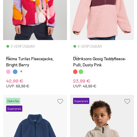
3 VERFÜGBAR
6 VERFÜGBAR
(1)
(5)
Reima Turilas Fleecejacke,
Didriksons Gosig Teddyfleece-
Bright Berry
Pulli, Dusty Pink
42,99 €
23,99 €
UVP: 68,99 €
UVP: 48,99 €
Oeko-Tex
Superpreis
Superpreis