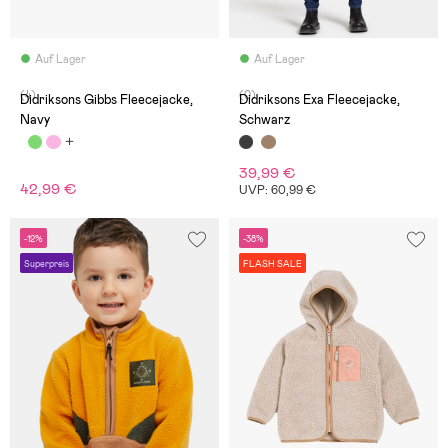
Auf Lager
Auf Lager
(4)
(0)
Didriksons Gibbs Fleecejacke,
Didriksons Exa Fleecejacke,
Navy
Schwarz
39,99 €
42,99 €
UVP: 60,99 €
-12%
-38%
Superpreis
FLASH SALE