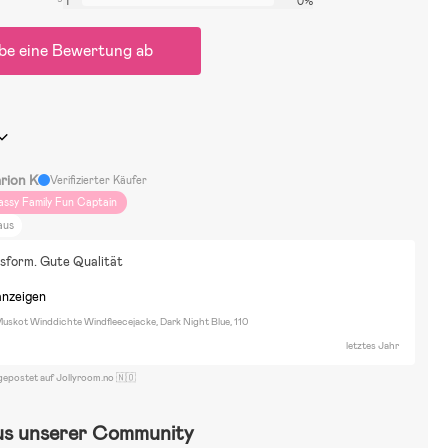
1
0%
be eine Bewertung ab
rion K
Verifizierter Käufer
assy Family Fun Captain
aus
sform. Gute Qualität
anzeigen
Muskot Winddichte Windfleecejacke, Dark Night Blue, 110
letztes Jahr
gepostet auf Jollyroom.no 🇳🇴
us unserer Community