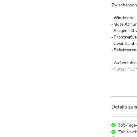
Zwischenschi
- Winddicht.
- Gute Atmun
- Kragen mit
- Frontreißve
- Zwei Tasch
- Reflektieren
- Außenschich
- Futter: 100
Details zum
365-Tage
Zahle sic