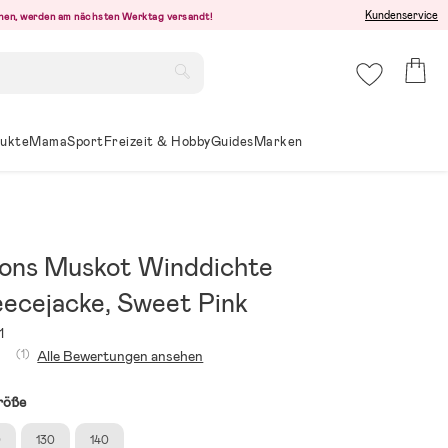
Kundenservice
ehen, werden am nächsten Werktag versandt!
ukte
Mama
Sport
Freizeit & Hobby
Guides
Marken
sons Muskot Winddichte
eecejacke, Sweet Pink
1
(1)
Alle Bewertungen ansehen
röße
0
130
140