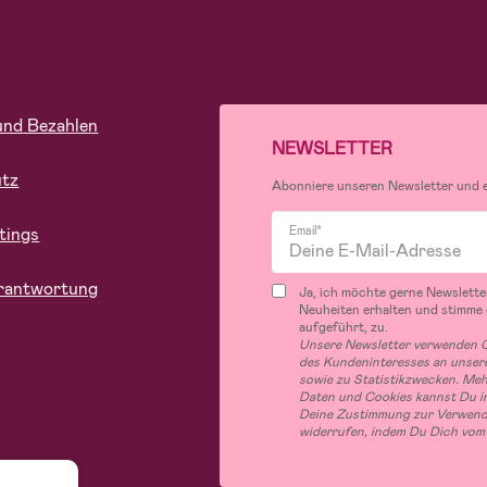
und Bezahlen
NEWSLETTER
utz
Abonniere unseren Newsletter und er
tings
Email*
rantwortung
Ja, ich möchte gerne Newslette
Neuheiten erhalten und stimme
aufgeführt, zu.
Unsere Newsletter verwenden C
des Kundeninteresses an unsere
sowie zu Statistikzwecken. Me
Daten und Cookies kannst Du in
Deine Zustimmung zur Verwend
widerrufen, indem Du Dich vom