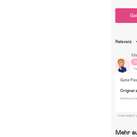
Ge
Relevanz
Ma
S
H
Gute Pas
Original 
Didriksons 
Ursprünglich 
Mehr a