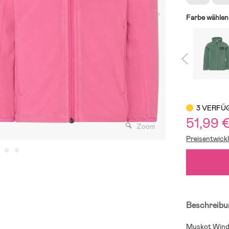
Farbe wählen
3 VERFÜ
51,99 
Zoom
Preisentwick
Beschreibu
Muskot Windfl