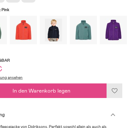
:
Pink
GBAR
€
lung ansehen
In den Warenkorb legen
ng
eecejacke von Didriksons. Perfekt sowohl allein als auch als