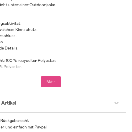
cht unter einer Outdoorjacke.
gsaktivität.
 weichem Kinnschutz.
rschluss.
en.
de Details.
t: 100 % recycelter Polyester.
 % Polyester.
Mehr
 Artikel
-Rückgaberecht
her und einfach mit Paypal