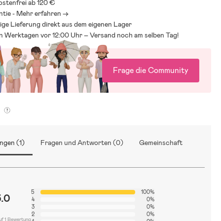
stenfrei ab 120 €
ntie - Mehr erfahren ->
ige Lieferung direkt aus dem eigenen Lager
an Werktagen vor 12:00 Uhr – Versand noch am selben Tag!
Frage die Community
g
ngen (1)
Fragen und Antworten (0)
Gemeinschaft
5
100%
5.0
4
0%
3
0%
2
0%
uf 1 Bewertung