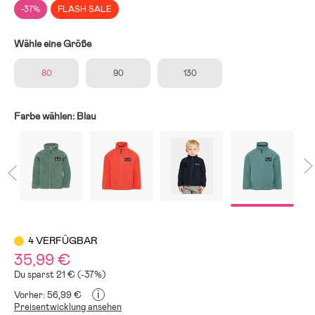
-37%
FLASH SALE
Wähle eine Größe
80
90
130
Farbe wählen:
Blau
4 VERFÜGBAR
35,99 €
Du sparst 21 € (-37%)
i
Vorher: 56,99 €
Preisentwicklung ansehen