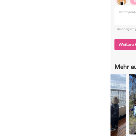
Y
Nordbjørn M
Ursprünglich 
Weitere 
Mehr a