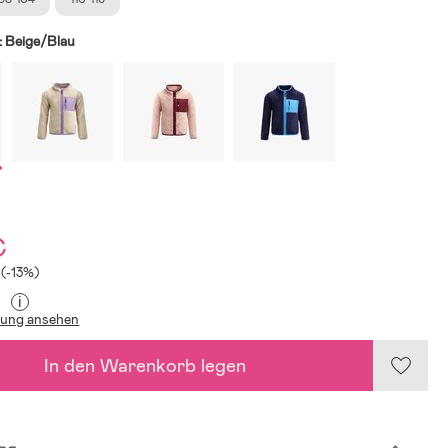
:
Beige/Blau
€
 (-13%)
i
lung ansehen
In den Warenkorb legen