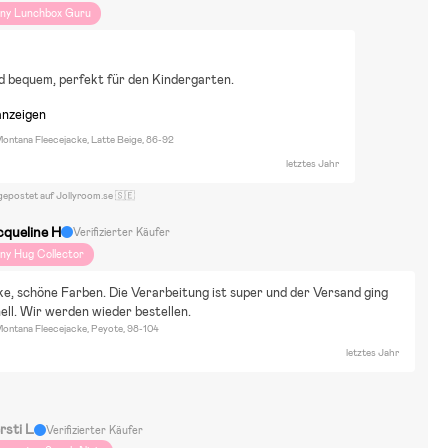
iny Lunchbox Guru
 bequem, perfekt für den Kindergarten.
anzeigen
ontana Fleecejacke, Latte Beige, 86-92
letztes Jahr
gepostet auf Jollyroom.se 🇸🇪
cqueline H
Verifizierter Käufer
iny Hug Collector
ke, schöne Farben. Die Verarbeitung ist super und der Versand ging 
ell. Wir werden wieder bestellen.
ontana Fleecejacke, Peyote, 98-104
letztes Jahr
rsti L
Verifizierter Käufer