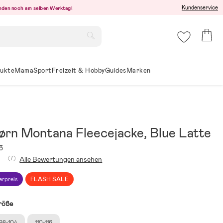
Kundenservice
senden noch am selben Werktag!
ukte
Mama
Sport
Freizeit & Hobby
Guides
Marken
ørn Montana Fleecejacke, Blue Latte
3
(7)
Alle Bewertungen ansehen
erpreis
FLASH SALE
röße
98-104
110-116