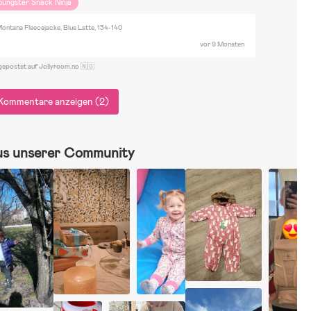
oungster Snack Ninja
ontana Fleecejacke, Blue Latte, 134-140
vor 9 Monaten
gepostet auf Jollyroom.no 🇳🇴
Kommentare anzeigen (2)
us unserer Community