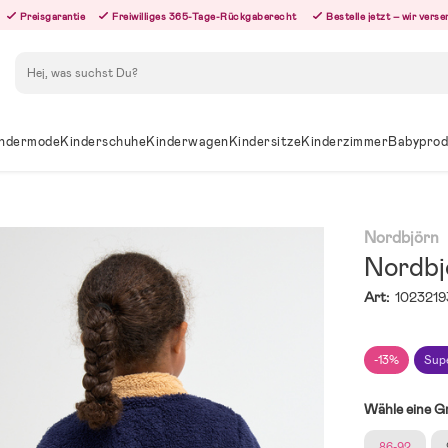
Preisgarantie
Freiwilliges 365-Tage-Rückgaberecht
Bestelle jetzt – wir ver
Suchen
ndermode
Kinderschuhe
Kinderwagen
Kindersitze
Kinderzimmer
Babyprod
Nordbjörn
Nordbj
Art:
1023219
-13%
Sup
Wähle eine G
86-92