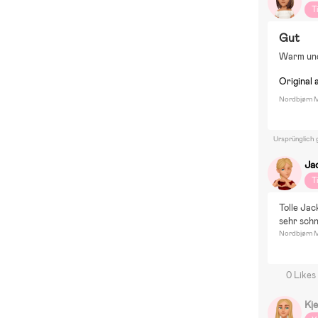
T
Gut
Warm und
Original 
Nordbjørn M
Ursprünglich 
Ja
T
Tolle Jac
sehr schn
Nordbjørn M
0 Likes
Kje