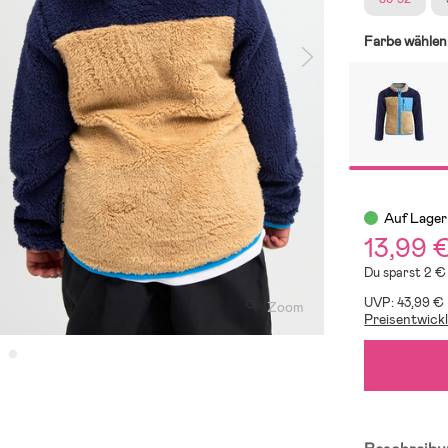
Farbe wählen
Auf Lager
13,99 
Du sparst 2 €
UVP: 43,99 €
Zoom
Preisentwick