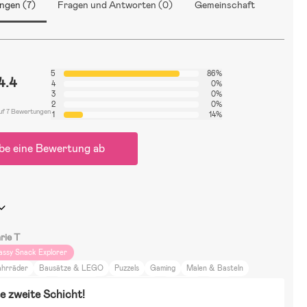
ngen (7)
Fragen und Antworten (0)
Gemeinschaft
5
86%
4.4
4
0%
3
0%
2
0%
uf 7 Bewertungen
1
14%
be eine Bewertung ab
rie T
assy Snack Explorer
ahrräder
Bausätze & LEGO
Puzzels
Gaming
Malen & Basteln
nterspielzeug
Rollenspiele
Verkleidungen
BallSport
Spiele
e zweite Schicht!
lli Wiberg
Babblarna
Bluey
Minecraft
Minions
Mumin
Nintendo