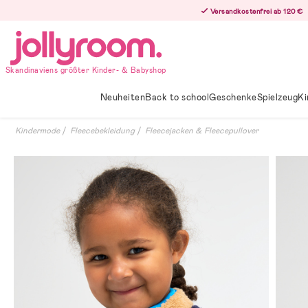
Hoppa
Versandkostenfrei ab 120 €
till
innehållet
Skandinaviens größter Kinder- & Babyshop
Neuheiten
Back to school
Geschenke
Spielzeug
Ki
Kindermode
Fleecebekleidung
Fleecejacken & Fleecepullover