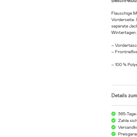
Beschreibu
Flauschige M
Vorderseite. 
separate Jac
Wintertagen.
– Vordertasc
– Frontreißv
– 100 % Polye
Details zum
365-Tage
Zahle sic
Versandko
Preisgara