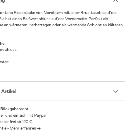
ng
ontana Fleecejacke von Nordbjørn mit einer Brusttasche auf der
Sie hat einen Reißverschluss auf der Vorderseite. Perfekt als
ke an wärmeren Herbsttagen oder als wärmende Schicht an kälteren
he.
erschluss.
ster.
 Artikel
-Rückgaberecht
her und einfach mit Paypal
stenfrei ab 120 €
ntie - Mehr erfahren ->