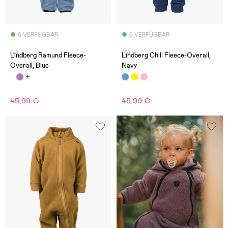
6 VERFÜGBAR
9 VERFÜGBAR
(4)
(0)
Lindberg Ramund Fleece-
Lindberg Chill Fleece-Overall,
Overall, Blue
Navy
45,99 €
45,99 €