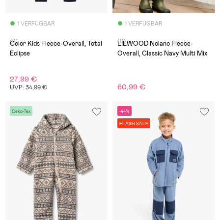
1 VERFÜGBAR
1 VERFÜGBAR
(2)
(0)
Color Kids Fleece-Overall, Total
LIEWOOD Nolano Fleece-
Eclipse
Overall, Classic Navy Multi Mix
27,99 €
60,99 €
UVP: 34,99 €
Oeko-Tex
-44%
FLASH SALE