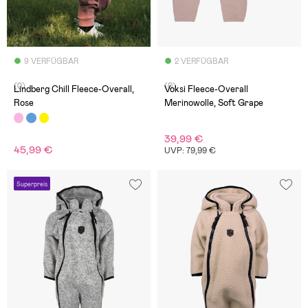
9 VERFÜGBAR
2 VERFÜGBAR
(0)
(0)
Lindberg Chill Fleece-Overall,
Voksi Fleece-Overall
Rose
Merinowolle, Soft Grape
39,99 €
45,99 €
UVP: 79,99 €
Superpreis