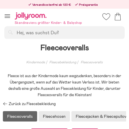
Hoppa
Versandkostenfrei ab 120 €
Preisgarantie
till
Freiwilliges 365-Tage-Rückgaberecht
innehållet
Bestelle heute, dann versenden wir direkt nach dem Feiertag
Skandinaviens größter Kinder- & Babyshop
Suchen
Fleeceoveralls
Kindermode
Fleecebekleidung
Fleeceoveralls
Fleece ist aus der Kindermode kaum wegzudenken, besonders in der
Übergangszeit, wenn auf das Wetter kaum Verlass ist. Wir bieten
deshalb eine große Auswahl an Fleecekleidung für Kinder, darunter
Fleeceoveralls für die Kleinsten!
Zurück zu Fleecebekleidung
Fleeceoveralls
Fleecehosen
Fleecejacken & Fleecepullove