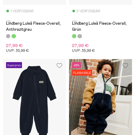
1 VERFÜGBAR
2 VERFÜGBAR
(0)
(0)
Lindberg Luleå Fleece-Overall,
Lindberg Luleå Fleece-Overall,
Anthrazitgrau
Grün
27,99 €
27,99 €
UVP: 35,99 €
UVP: 35,99 €
Superpreis
-25%
FLASH SALE