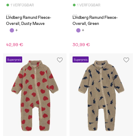
1 VERFÜGBAR
1 VERFÜGBAR
(4)
(4)
Lindberg Ramund Fleece-
Lindberg Ramund Fleece-
Overall, Dusty Mauve
Overall, Green
42,99 €
30,99 €
Superpreis
Superpreis