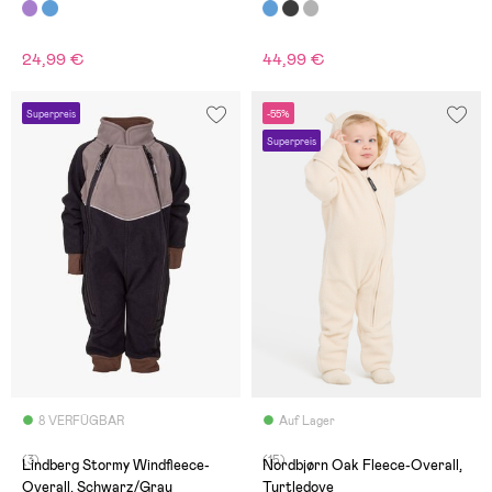
24,99 €
44,99 €
Superpreis
-55%
Superpreis
8 VERFÜGBAR
Auf Lager
(3)
(15)
Lindberg Stormy Windfleece-
Nordbjørn Oak Fleece-Overall,
Overall, Schwarz/Grau
Turtledove