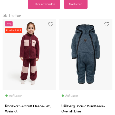
Filter anwenden
Sortieren
36 Treffer.
-44%
FLASH SALE
Auf Lager
Auf Lager
(0)
(20)
Nordbjörn Amhult Fleece-Set,
Lindberg Bormio Windfleece-
Weinrot
Overall, Blau