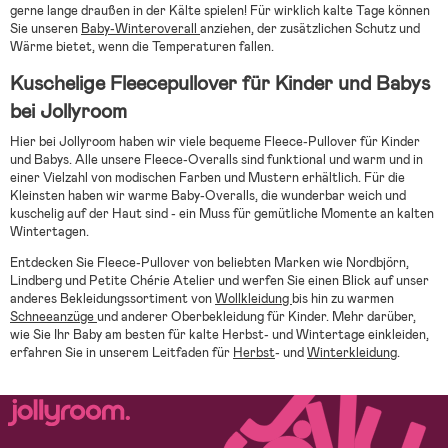
gerne lange draußen in der Kälte spielen! Für wirklich kalte Tage können
Sie unseren
Baby-Winteroverall
anziehen, der zusätzlichen Schutz und
Wärme bietet, wenn die Temperaturen fallen.
Kuschelige Fleecepullover für Kinder und Babys
bei Jollyroom
Hier bei Jollyroom haben wir viele bequeme Fleece-Pullover für Kinder
und Babys. Alle unsere Fleece-Overalls sind funktional und warm und in
einer Vielzahl von modischen Farben und Mustern erhältlich. Für die
Kleinsten haben wir warme Baby-Overalls, die wunderbar weich und
kuschelig auf der Haut sind - ein Muss für gemütliche Momente an kalten
Wintertagen.
Entdecken Sie Fleece-Pullover von beliebten Marken wie Nordbjörn,
Lindberg und Petite Chérie Atelier und werfen Sie einen Blick auf unser
anderes Bekleidungssortiment von
Wollkleidung
bis hin zu warmen
Schneeanzüge
und anderer Oberbekleidung für Kinder. Mehr darüber,
wie Sie Ihr Baby am besten für kalte Herbst- und Wintertage einkleiden,
erfahren Sie in unserem Leitfaden für
Herbst
- und
Winterkleidung
.