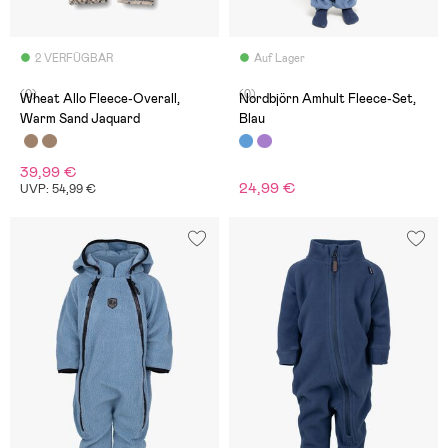
2 VERFÜGBAR
Auf Lager
(0)
(0)
Wheat Allo Fleece-Overall,
Nordbjörn Amhult Fleece-Set,
Warm Sand Jaquard
Blau
39,99 €
24,99 €
UVP: 54,99 €