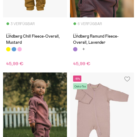
3 VERFÜGBAR
6 VERFÜGBAR
(0)
(4)
Lindberg Chill Fleece-Overall,
Lindberg Ramund Fleece-
Mustard
Overall, Lavender
45,99 €
45,99 €
-18%
Oeko-Tex