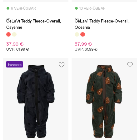
6 VERFÜGBAR
10 VERFÜGBAR
(1)
(1)
CeLaVi Teddy Fleece-Overall,
CeLaVi Teddy Fleece-Overall,
Cayenne
Oceania
37,99 €
37,99 €
UVP: 61,99 €
UVP: 61,99 €
Superpreis