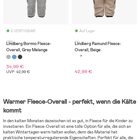
8 VERFÜGBAR
Auf Lager
(20)
(4)
Lindberg Bormio Fleece-
Lindberg Ramund Fleece-
Overall, Grey Melange
Overall, Beige
34,99 €
42,99 €
UVP: 42,99 €
Warmer Fleece-Overall - perfekt, wenn die Kälte
kommt
In den kalten Monaten dazwischen ist es gut, in Fleece für die Kinder zu
investieren. Ein Fleece-Overall ist eine tolle Option für alle, die sich an
kalten Wintertagen warm halten wollen, denn das Material hat
praktische temperaturregulierende Eigenschaften. Perfekt für alle, die