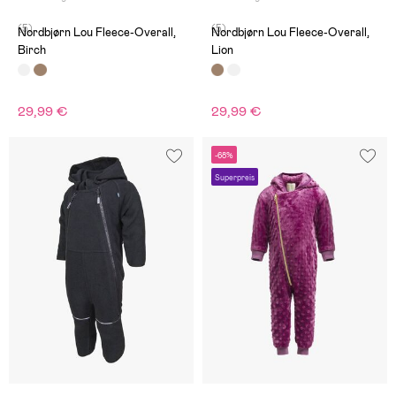
(5)
(5)
Nordbjørn Lou Fleece-Overall,
Nordbjørn Lou Fleece-Overall,
Birch
Lion
29,99 €
29,99 €
-68%
Superpreis