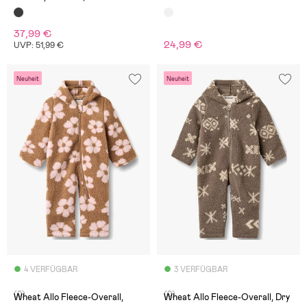
37,99 €
24,99 €
UVP: 51,99 €
Neuheit
Neuheit
4 VERFÜGBAR
3 VERFÜGBAR
(0)
(0)
Wheat Allo Fleece-Overall,
Wheat Allo Fleece-Overall, Dry