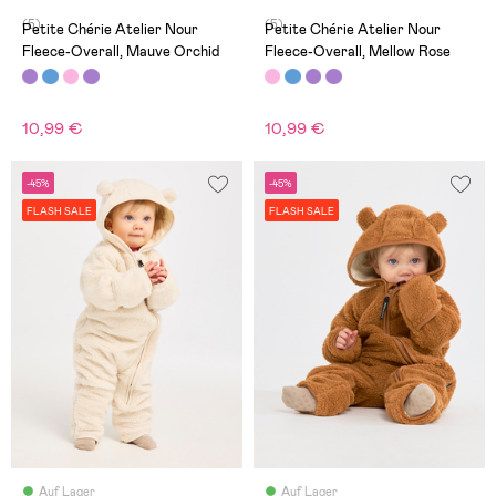
(5)
(5)
Petite Chérie Atelier Nour
Petite Chérie Atelier Nour
Fleece-Overall, Mauve Orchid
Fleece-Overall, Mellow Rose
10,99 €
10,99 €
-45%
-45%
FLASH SALE
FLASH SALE
Auf Lager
Auf Lager