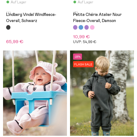
Auf Lager
Auf Lager
(4)
(5)
Lindberg Vindel Windfleece-
Petite Chérie Atelier Nour
Overall, Schwarz
Fleece-Overall, Damson
10,99 €
65,99 €
UVP: 54,99 €
-28%
FLASH SALE