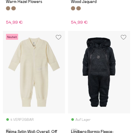
Warm Hazel Flowers
Wood Jaquard
54,99 €
54,99 €
Neuheit
4 VERFÜGBAR
Auf Lager
(0)
(20)
Reima Syliin Woll-Overall, Off
Lindberg Bormio Fleece-