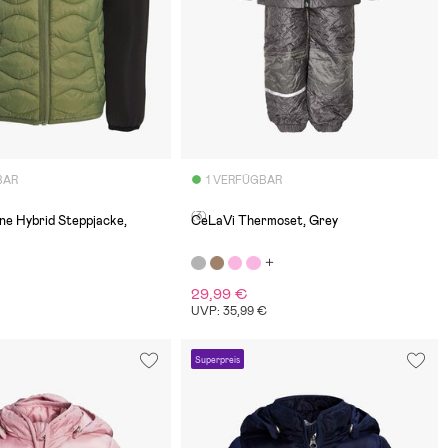
BAR
1 VERFÜGBAR
(3)
ne Hybrid Steppjacke,
CeLaVi Thermoset, Grey
29,99 €
UVP: 35,99 €
Superpreis