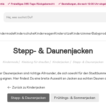
ntie
Freiwilliges 365-Tage-Rückgaberecht
Bestellungen, die nach 12:00 Uhr eing
Suchen
ndermode
Kinderschuhe
Kinderwagen
Kindersitze
Kinderzimmer
Babyprod
Stepp- & Daunenjacken
Kindermode
Kleidung für draußen
Kinderjacken
Stepp- & Daunenjacken
r Daunenjacken sind richtige Allrounder, die sich sowohl für den Stadtbumme
g eignen. Hier findest Du eine breite Auswahl an Jacken aus echten Daunen 
Zurück zu Kinderjacken
Stepp- & Daunenjacken
Frühlings- & Sommerjacken