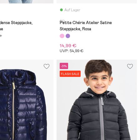
Auf Lager
(4)
dense Steppjacke,
Petite Chérie Atelier Satine
ue
Steppjacke, Rosa
14,99 €
€
UVP: 54,99 €
-31%
FLASH SALE