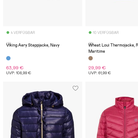
4 VERFÜGBAR
10 VERFÜGBAR
(0)
(0)
Viking Aery Steppjacke, Navy
Wheat Loui Thermojacke, 
Maritime
63,99 €
29,99 €
UVP: 108,99 €
UVP: 61,99 €