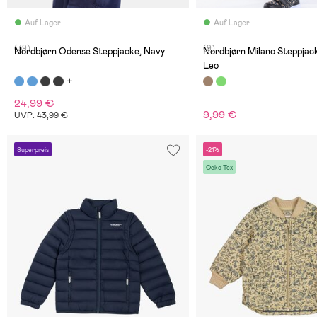
Auf Lager
Auf Lager
(39)
(9)
Nordbjørn Odense Steppjacke, Navy
Nordbjørn Milano Steppjack
Leo
24,99 €
9,99 €
UVP: 43,99 €
Superpreis
-21%
Oeko-Tex