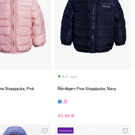
Auf Lager
(11)
ne Steppjacke, Pink
Nordbjørn Pine Steppjacke, Navy
30,99 €
Superpreis