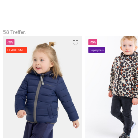
58 Treffer.
-31%
-75%
FLASH SALE
Superpreis