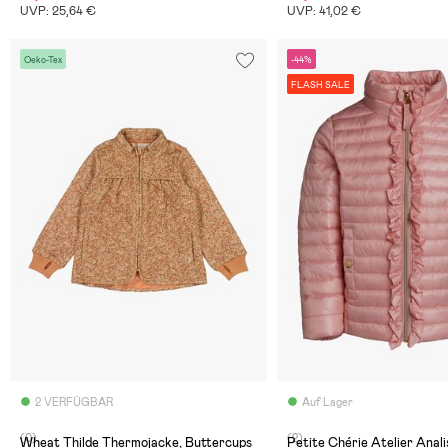
UVP: 25,64 €
UVP: 41,02 €
Oeko-Tex
-44%
FLASH SALE
2 VERFÜGBAR
Auf Lager
(0)
(2)
Wheat Thilde Thermojacke, Buttercups
Petite Chérie Atelier Anali