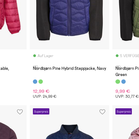
Auf Lager
5 VERFÜG
(6)
(6)
able,
Nordbjørn Pine Hybrid Steppjacke, Navy
Nordbjørn Pi
Green
12,99 €
9,99 €
UVP: 24,99 €
UVP: 30,77 €
Superpreis
Superpreis