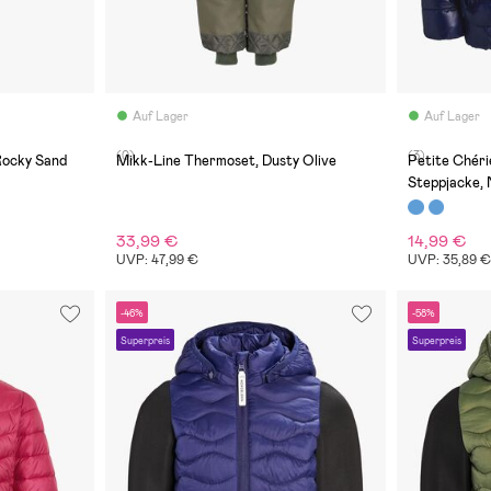
Auf Lager
Auf Lager
(0)
(3)
Rocky Sand
Mikk-Line Thermoset, Dusty Olive
Petite Chéri
Steppjacke,
33,99 €
14,99 €
UVP: 47,99 €
UVP: 35,89 
-46%
-58%
Superpreis
Superpreis