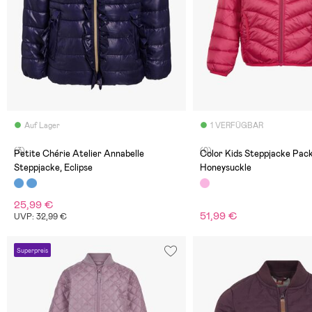
Auf Lager
1 VERFÜGBAR
(3)
(0)
Petite Chérie Atelier Annabelle
Color Kids Steppjacke Pack
Steppjacke, Eclipse
Honeysuckle
25,99 €
51,99 €
UVP: 32,99 €
Superpreis