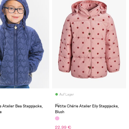
Auf Lager
(8)
e Atelier Bea Steppjacke,
Petite Chérie Atelier Eily Steppjacke,
ue
Blush
22,99 €