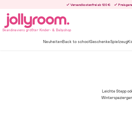
Hoppa
Versandkostenfrei ab 120 €
Preisgara
till
innehållet
Skandinaviens größter Kinder- & Babyshop
Neuheiten
Back to school
Geschenke
Spielzeug
Ki
Leichte Stepp ode
Winterspaziergan