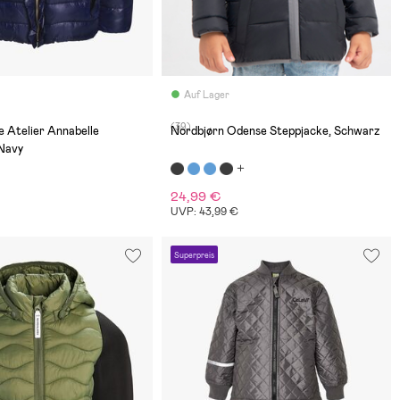
Auf Lager
(39)
e Atelier Annabelle
Nordbjørn Odense Steppjacke, Schwarz
 Navy
24,99 €
€
UVP: 43,99 €
Superpreis