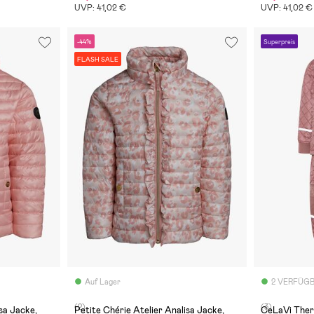
UVP: 41,02 €
UVP: 41,02 €
-44%
Superpreis
FLASH SALE
Auf Lager
2 VERFÜG
(2)
(3)
sa Jacke,
Petite Chérie Atelier Analisa Jacke,
CeLaVi Ther