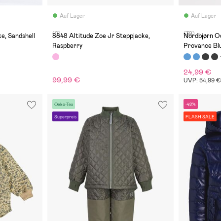
Auf Lager
Auf Lager
(0)
(39)
e, Sandshell
8848 Altitude Zoe Jr Steppjacke,
Nordbjørn O
Raspberry
Provance Bl
24,99 €
99,99 €
UVP: 54,99 
Oeko-Tex
-42%
Superpreis
FLASH SALE