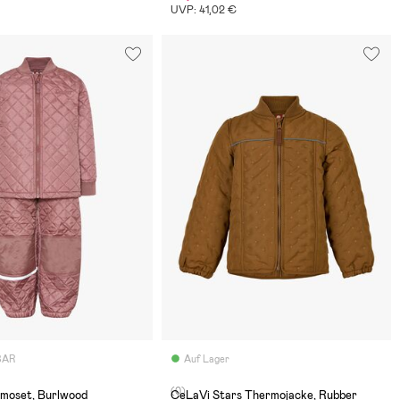
UVP: 41,02 €
BAR
Auf Lager
(0)
moset, Burlwood
CeLaVi Stars Thermojacke, Rubber