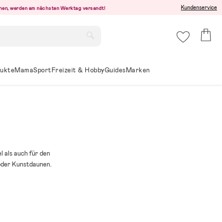
Kundenservice
ehen, werden am nächsten Werktag versandt!
ukte
Mama
Sport
Freizeit & Hobby
Guides
Marken
l als auch für den
oder Kunstdaunen.