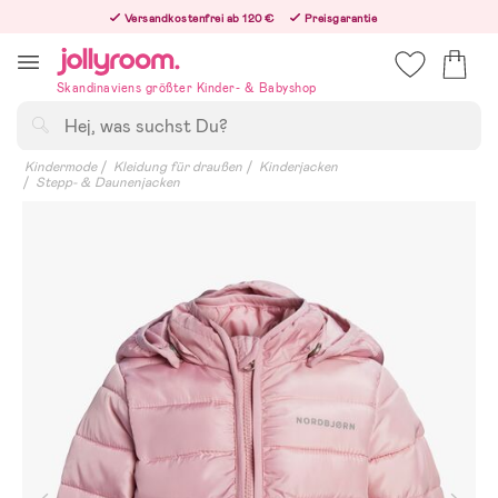
Hoppa
Versandkostenfrei ab 120 €
Preisgarantie
till
Freiwilliges 365-Tage-Rückgaberecht
innehållet
Bestelle jetzt – wir versenden noch am selben Werktag!
Skandinaviens größter Kinder- & Babyshop
Suchen
Kindermode
Kleidung für draußen
Kinderjacken
Stepp- & Daunenjacken