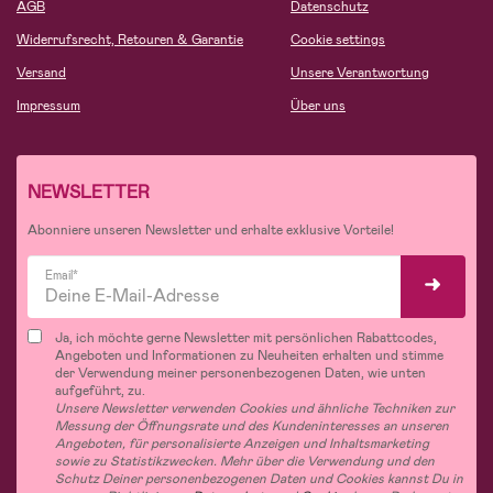
AGB
Datenschutz
Widerrufsrecht, Retouren & Garantie
Cookie settings
Versand
Unsere Verantwortung
Impressum
Über uns
NEWSLETTER
Abonniere unseren Newsletter und erhalte exklusive Vorteile!
Email*
Ja, ich möchte gerne Newsletter mit persönlichen Rabattcodes,
Angeboten und Informationen zu Neuheiten erhalten und stimme
der Verwendung meiner personenbezogenen Daten, wie unten
aufgeführt, zu.
Unsere Newsletter verwenden Cookies und ähnliche Techniken zur
Messung der Öffnungsrate und des Kundeninteresses an unseren
Angeboten, für personalisierte Anzeigen und Inhaltsmarketing
sowie zu Statistikzwecken. Mehr über die Verwendung und den
Schutz Deiner personenbezogenen Daten und Cookies kannst Du in