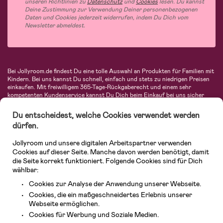
unseren Richtlinien zu
Datenschutz
und
Cookies
lesen. Du kannst
Deine Zustimmung zur Verwendung Deiner personenbezogenen
Daten und Cookies jederzeit widerrufen, indem Du Dich vom
Newsletter abmeldest.
Bei Jollyroom.de findest Du eine tolle Auswahl an Produkten für Familien mit
Kindern. Bei uns kannst Du schnell, einfach und stets zu niedrigen Preisen
einkaufen. Mit freiwilligem 365-Tage-Rückgaberecht und einem sehr
kompetenten Kundenservice kannst Du Dich beim Einkauf bei uns sicher
fühlen. In unserem Sortiment findest Du unter anderem Kinderwagen,
Autositze, Kinder- und Babymode, Produkte für Mütter und eine Menge
Du entscheidest, welche Cookies verwendet werden
fantastischer Einrichtungsgegenstände, Spielsachen, Babyprodukte und
dürfen.
vieles mehr. Wir haben Produkte von bekannten Herstellern wie Britax, Maxi-
Cosi, Hauck, Baby Jogger, Ergobaby, Didriksons, KidKraft, Ergobaby, Philips
Jollyroom und unsere digitalen Arbeitspartner verwenden
Avent, Jack Wolfskin, Cybex, LEGO und vielen mehr. Schau Dich um in
unserer vielfältigen Online-Boutique für Kinder & Babys. Willkommen!
Cookies auf dieser Seite. Manche davon werden benötigt, damit
die Seite korrekt funktioniert. Folgende Cookies sind für Dich
wählbar:
Cookies zur Analyse der Anwendung unserer Webseite.
Cookies, die ein maßgeschneidertes Erlebnis unserer
Webseite ermöglichen.
Cookies für Werbung und Soziale Medien.