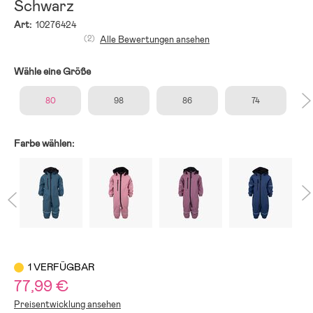
Schwarz
Art:
10276424
(2)
Alle Bewertungen ansehen
Wähle eine Größe
80
98
86
74
Farbe wählen:
1 VERFÜGBAR
77,99 €
Preisentwicklung ansehen