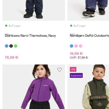
Auf Lager
Auf Lager
(8)
(46)
Didriksons Narvi Thermohose, Navy
Nordbjørn Daftö Outdoorho
19,99 €
76,99 €
UVP: 37,99 €
-17%
Superpreis