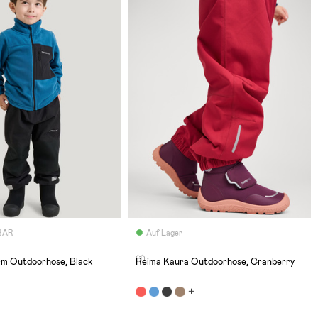
BAR
Auf Lager
(1)
rm Outdoorhose, Black
Reima Kaura Outdoorhose, Cranberry