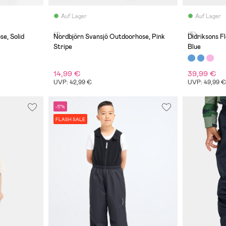
Auf Lager
Auf Lager
(1)
(5)
se, Solid
Nordbjörn Svansjö Outdoorhose, Pink
Didriksons F
Stripe
Blue
14,99 €
39,99 €
UVP: 42,99 €
UVP: 49,99 
-17%
FLASH SALE