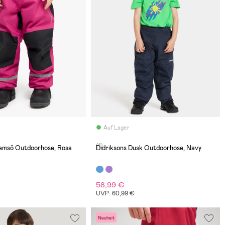
Auf Lager
(1)
emsö Outdoorhose, Rosa
Didriksons Dusk Outdoorhose, Navy
58,99 €
€
UVP: 60,99 €
Neuheit