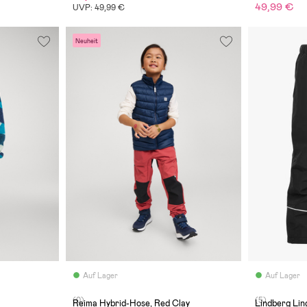
49,99 €
UVP: 49,99 €
Neuheit
Auf Lager
Auf Lager
(0)
(5)
Reima Hybrid-Hose, Red Clay
Lindberg Li