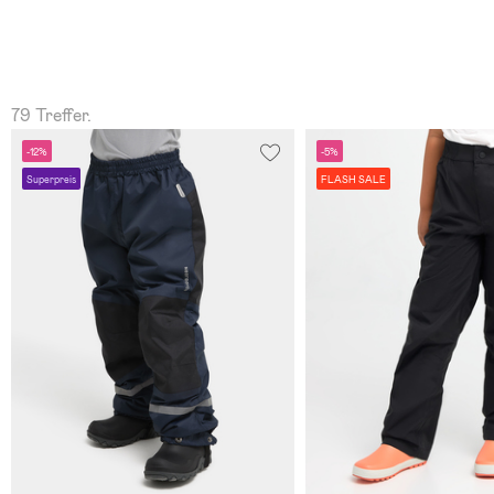
79 Treffer.
-12%
-5%
Superpreis
FLASH SALE