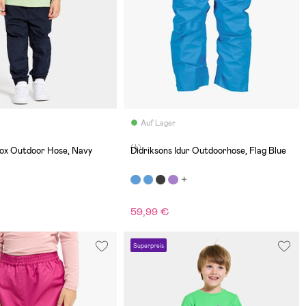
Auf Lager
(4)
lox Outdoor Hose, Navy
Didriksons Idur Outdoorhose, Flag Blue
59,99 €
€
Superpreis