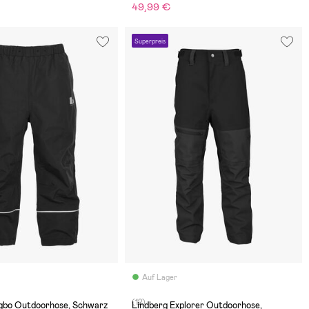
49,99 €
Superpreis
Auf Lager
(12)
ngbo Outdoorhose, Schwarz
Lindberg Explorer Outdoorhose,