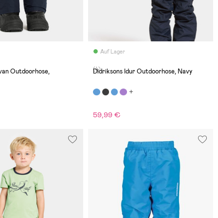
Auf Lager
(4)
Avan Outdoorhose,
Didriksons Idur Outdoorhose, Navy
59,99 €