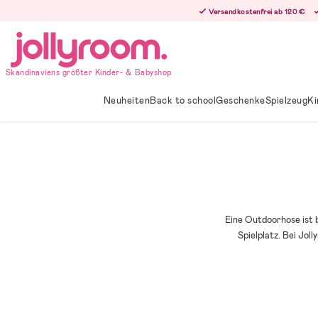
Hoppa
Versandkostenfrei ab 120 €
till
innehållet
Skandinaviens größter Kinder- & Babyshop
Neuheiten
Back to school
Geschenke
Spielzeug
Ki
Eine Outdoorhose ist 
Spielplatz. Bei Jo