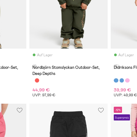
Auf Lager
Auf Lager
(1)
(5)
tdoor-Set,
Nordbjörn Stomslyckan Outdoor-Set,
Didriksons F
Deep Depths
44,99 €
39,99 €
UVP: 97,99 €
UVP: 49,99 
-12%
Superpreis