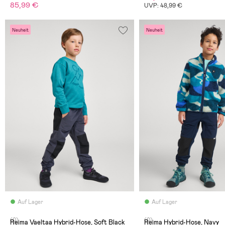
85,99 €
UVP: 48,99 €
Neuheit
Neuheit
Auf Lager
Auf Lager
(0)
(0)
Reima Vaeltaa Hybrid-Hose, Soft Black
Reima Hybrid-Hose, Navy