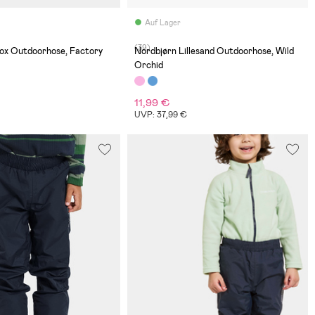
Auf Lager
(39)
lox Outdoorhose, Factory
Nordbjørn Lillesand Outdoorhose, Wild
Orchid
11,99 €
€
UVP: 37,99 €