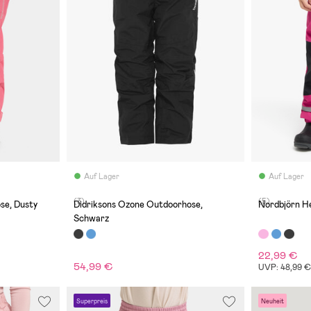
Auf Lager
Auf Lager
(3)
(5)
se, Dusty
Didriksons Ozone Outdoorhose,
Nordbjörn H
Schwarz
22,99 €
54,99 €
UVP: 48,99 
Superpreis
Neuheit