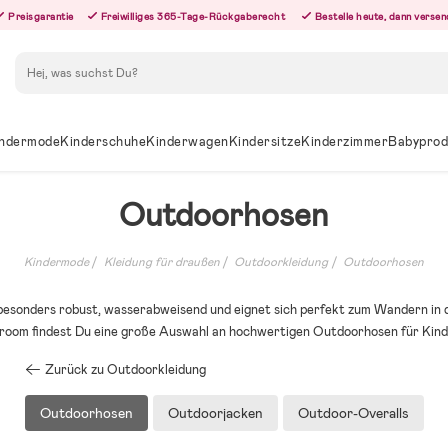
Preisgarantie
Freiwilliges 365-Tage-Rückgaberecht
Bestelle heute, dann versen
Suchen
ndermode
Kinderschuhe
Kinderwagen
Kindersitze
Kinderzimmer
Babyprod
Outdoorhosen
Kindermode
Kleidung für draußen
Outdoorkleidung
Outdoorhosen
besonders robust, wasserabweisend und eignet sich perfekt zum Wandern in 
llyroom findest Du eine große Auswahl an hochwertigen Outdoorhosen für Kind
Zurück zu Outdoorkleidung
Outdoorhosen
Outdoorjacken
Outdoor-Overalls