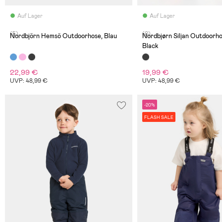
Auf Lager
Auf Lager
(5)
(0)
Nordbjörn Hemsö Outdoorhose, Blau
Nordbjørn Siljan Outdoorho
Black
22,99 €
19,99 €
UVP: 48,99 €
UVP: 48,99 €
-20%
FLASH SALE