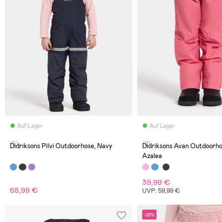
Auf Lager
Auf Lager
(5)
(0)
Didriksons Pilvi Outdoorhose, Navy
Didriksons Avan Outdoorho
Azalea
39,99 €
68,99 €
UVP: 59,99 €
-26%