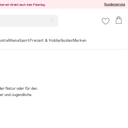
Kundenservice
den wir direkt nach dem Feiertag
ukte
Mama
Sport
Freizeit & Hobby
Guides
Marken
der Natur oder für den
er und Jugendliche.