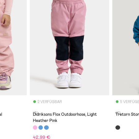
2 VERFÜGBAR
5 VERFÜG
(5)
(0)
al
Didriksons Flox Outdoorhose, Light
Tretorn Sto
Heather Pink
42,99 €