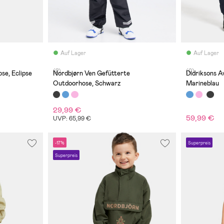
Auf Lager
Auf Lager
(2)
(0)
se, Eclipse
Nordbjørn Ven Gefütterte
Didriksons 
Outdoorhose, Schwarz
Marineblau
29,99 €
59,99 €
UVP: 65,99 €
-17%
Superpreis
Superpreis