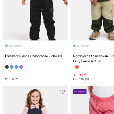
Auf Lager
Auf Lager
(4)
(1)
Didriksons Idur Outdoorhose, Schwarz
Nordbjörn Stomslyckan Ou
Lint/Deep Depths
44,99 €
59,99 €
UVP: 97,99 €
Superpreis