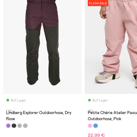
FLASH SALE
Auf Lager
Auf Lager
(12)
(2)
Lindberg Explorer Outdoorhose, Dry
Petite Chérie Atelier Pasc
Rose
Outdoorhose, Pink
22,99 €