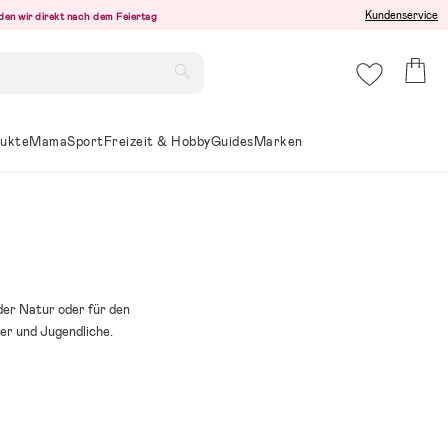
Kundenservice
den wir direkt nach dem Feiertag
ukte
Mama
Sport
Freizeit & Hobby
Guides
Marken
der Natur oder für den
er und Jugendliche.