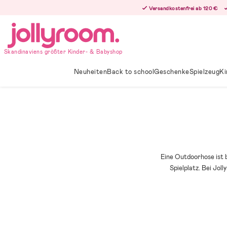
Hoppa
Versandkostenfrei ab 120 €
till
innehållet
Skandinaviens größter Kinder- & Babyshop
Neuheiten
Back to school
Geschenke
Spielzeug
Ki
Eine Outdoorhose ist 
Spielplatz. Bei Jo