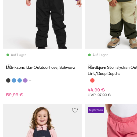
Auf Lager
Auf Lager
(4)
(1)
Didriksons Idur Outdoorhose, Schwarz
Nordbjörn Stomslyckan Ou
Lint/Deep Depths
44,99 €
59,99 €
UVP: 97,99 €
Superpreis