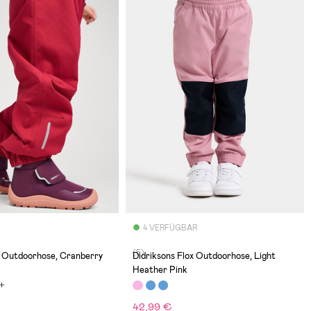
4 VERFÜGBAR
(5)
 Outdoorhose, Cranberry
Didriksons Flox Outdoorhose, Light
Heather Pink
42,99 €