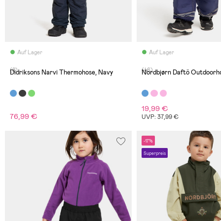
Auf Lager
Auf Lager
(8)
(46)
Didriksons Narvi Thermohose, Navy
Nordbjørn Daftö Outdoorho
19,99 €
76,99 €
UVP: 37,99 €
-17%
Superpreis