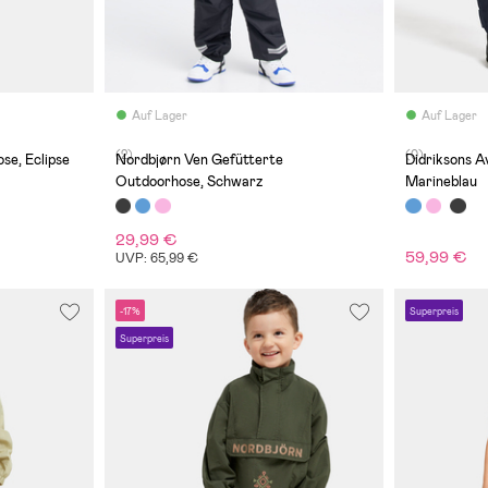
Auf Lager
Auf Lager
(2)
(0)
se, Eclipse
Nordbjørn Ven Gefütterte
Didriksons 
Outdoorhose, Schwarz
Marineblau
29,99 €
59,99 €
UVP: 65,99 €
-17%
Superpreis
Superpreis