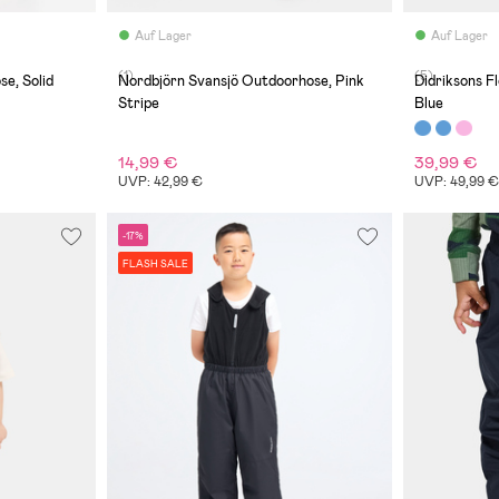
Auf Lager
Auf Lager
(1)
(5)
se, Solid
Nordbjörn Svansjö Outdoorhose, Pink
Didriksons F
Stripe
Blue
14,99 €
39,99 €
UVP: 42,99 €
UVP: 49,99 
-17%
FLASH SALE