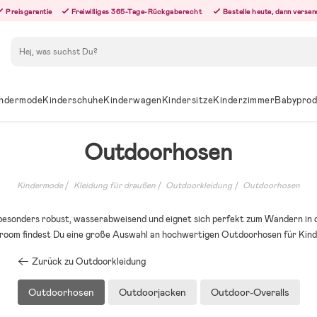
Preisgarantie
Freiwilliges 365-Tage-Rückgaberecht
Bestelle heute, dann versen
Suchen
ndermode
Kinderschuhe
Kinderwagen
Kindersitze
Kinderzimmer
Babyprod
Outdoorhosen
Kindermode
Kleidung für draußen
Outdoorkleidung
Outdoorhosen
besonders robust, wasserabweisend und eignet sich perfekt zum Wandern in 
llyroom findest Du eine große Auswahl an hochwertigen Outdoorhosen für Kind
Zurück zu Outdoorkleidung
Outdoorhosen
Outdoorjacken
Outdoor-Overalls