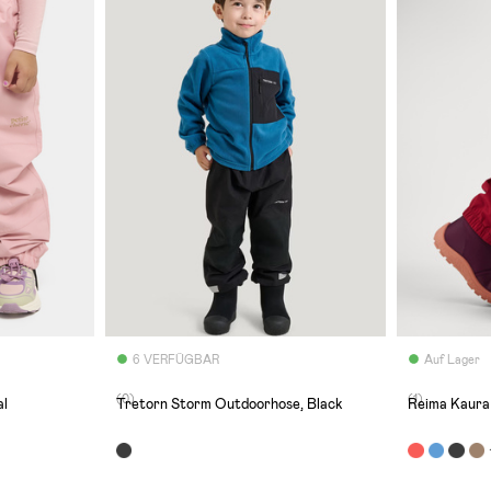
6 VERFÜGBAR
Auf Lager
(0)
(1)
al
Tretorn Storm Outdoorhose, Black
Reima Kaura