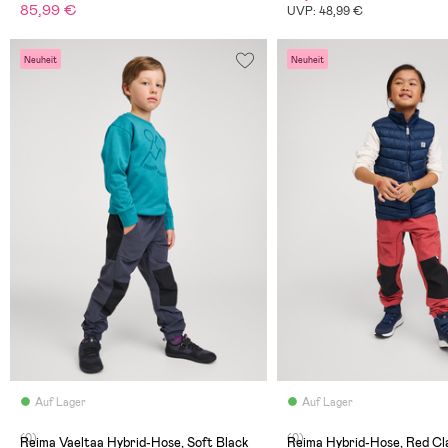
85,99 €
UVP: 48,99 €
Neuheit
Neuheit
Auf Lager
Auf Lager
(0)
(0)
Reima Vaeltaa Hybrid-Hose, Soft Black
Reima Hybrid-Hose, Red Cl