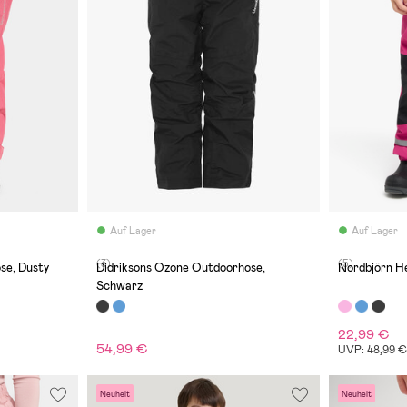
Auf Lager
Auf Lager
(3)
(5)
se, Dusty
Didriksons Ozone Outdoorhose,
Nordbjörn H
Schwarz
22,99 €
54,99 €
UVP: 48,99 
Neuheit
Neuheit