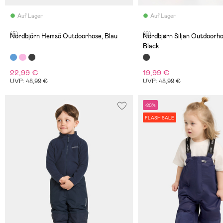
Auf Lager
Auf Lager
(5)
(0)
Nordbjörn Hemsö Outdoorhose, Blau
Nordbjørn Siljan Outdoorho
Black
22,99 €
19,99 €
UVP: 48,99 €
UVP: 48,99 €
-20%
FLASH SALE