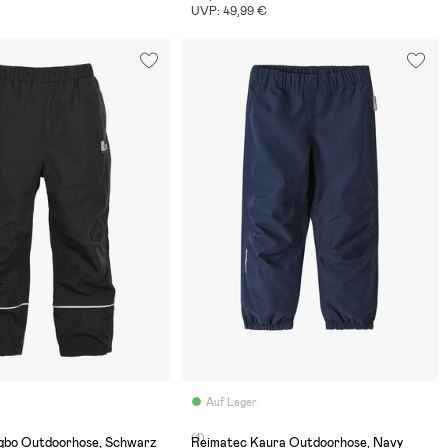
UVP: 49,99 €
Auf Lager
(1)
ngbo Outdoorhose, Schwarz
Reimatec Kaura Outdoorhose, Navy