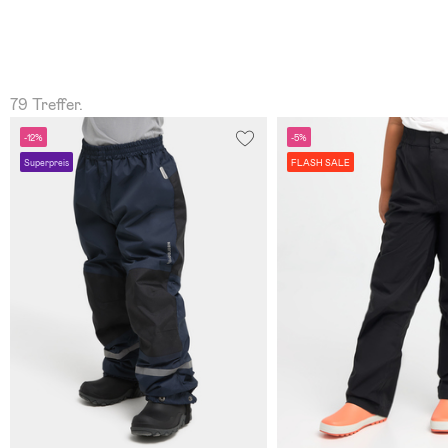
79 Treffer.
-12%
-5%
Superpreis
FLASH SALE