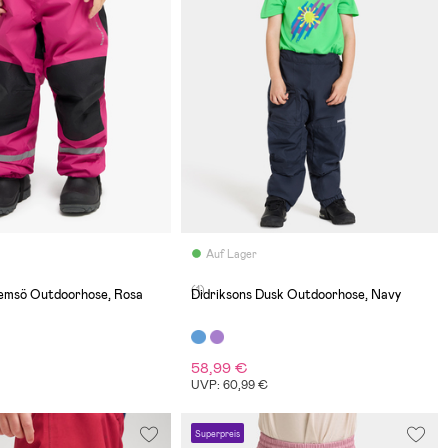
Auf Lager
(1)
emsö Outdoorhose, Rosa
Didriksons Dusk Outdoorhose, Navy
58,99 €
€
UVP: 60,99 €
Superpreis