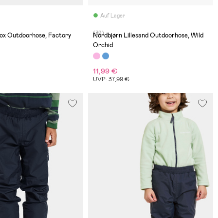
Auf Lager
(39)
lox Outdoorhose, Factory
Nordbjørn Lillesand Outdoorhose, Wild
Orchid
11,99 €
€
UVP: 37,99 €