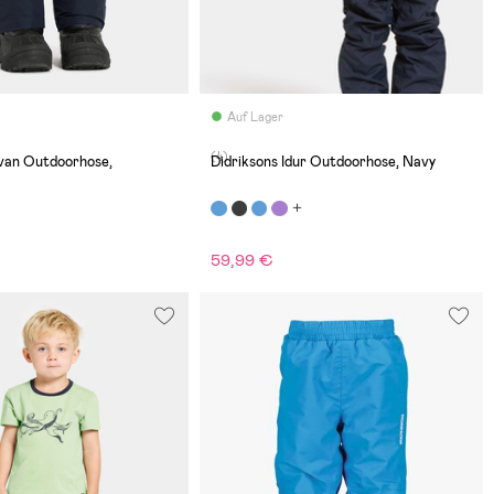
Auf Lager
(4)
Avan Outdoorhose,
Didriksons Idur Outdoorhose, Navy
59,99 €