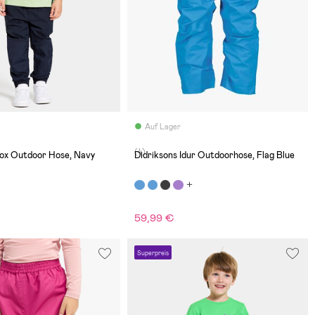
Auf Lager
(4)
lox Outdoor Hose, Navy
Didriksons Idur Outdoorhose, Flag Blue
59,99 €
€
Superpreis