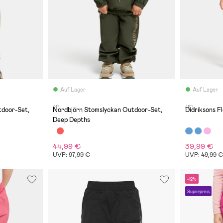
Auf Lager
Auf Lager
(1)
(5)
tdoor-Set,
Nordbjörn Stomslyckan Outdoor-Set,
Didriksons F
Deep Depths
44,99 €
39,99 €
UVP: 97,99 €
UVP: 49,99 
-12%
Superpreis