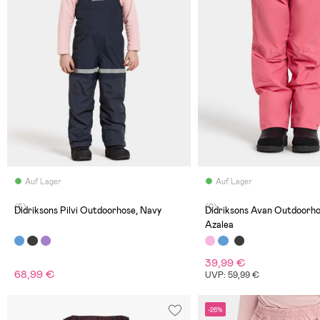
Auf Lager
Auf Lager
(5)
(0)
Didriksons Pilvi Outdoorhose, Navy
Didriksons Avan Outdoorho
Azalea
39,99 €
68,99 €
UVP: 59,99 €
-26%