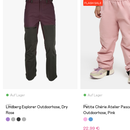
FLASH SALE
Auf Lager
Auf Lager
(12)
(2)
Lindberg Explorer Outdoorhose, Dry
Petite Chérie Atelier Pasc
Rose
Outdoorhose, Pink
22,99 €