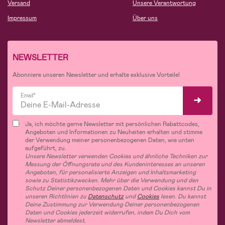
Versand
Unsere Verantwortung
Impressum
Über uns
NEWSLETTER
Abonniere unseren Newsletter und erhalte exklusive Vorteile!
Email*
Ja, ich möchte gerne Newsletter mit persönlichen Rabattcodes,
Angeboten und Informationen zu Neuheiten erhalten und stimme
der Verwendung meiner personenbezogenen Daten, wie unten
aufgeführt, zu.
Unsere Newsletter verwenden Cookies und ähnliche Techniken zur
Messung der Öffnungsrate und des Kundeninteresses an unseren
Angeboten, für personalisierte Anzeigen und Inhaltsmarketing
sowie zu Statistikzwecken. Mehr über die Verwendung und den
Schutz Deiner personenbezogenen Daten und Cookies kannst Du in
unseren Richtlinien zu
Datenschutz
und
Cookies
lesen. Du kannst
Deine Zustimmung zur Verwendung Deiner personenbezogenen
Daten und Cookies jederzeit widerrufen, indem Du Dich vom
Newsletter abmeldest.