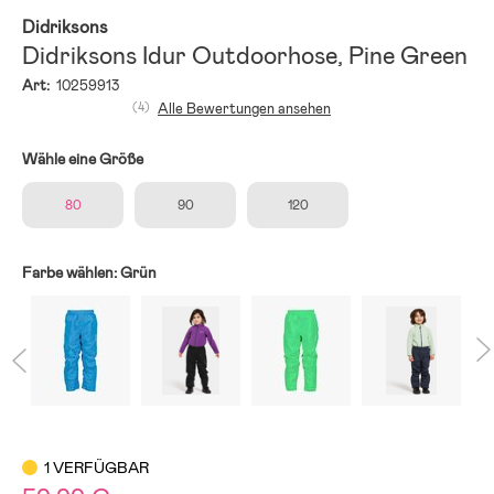
Didriksons
Didriksons Idur Outdoorhose, Pine Green
Art:
10259913
(4)
Alle Bewertungen ansehen
Wähle eine Größe
80
90
120
Farbe wählen:
Grün
1 VERFÜGBAR