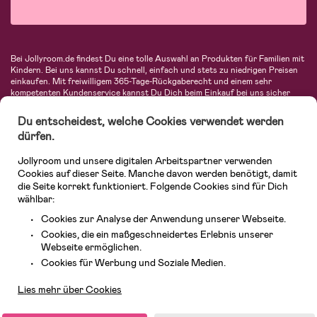
Bei Jollyroom.de findest Du eine tolle Auswahl an Produkten für Familien mit
Kindern. Bei uns kannst Du schnell, einfach und stets zu niedrigen Preisen
einkaufen. Mit freiwilligem 365-Tage-Rückgaberecht und einem sehr
kompetenten Kundenservice kannst Du Dich beim Einkauf bei uns sicher
fühlen. In unserem Sortiment findest Du unter anderem Kinderwagen,
Autositze, Kinder- und Babymode, Produkte für Mütter und eine Menge
Du entscheidest, welche Cookies verwendet werden
fantastischer Einrichtungsgegenstände, Spielsachen, Babyprodukte und
dürfen.
vieles mehr. Wir haben Produkte von bekannten Herstellern wie Britax, Maxi-
Cosi, Hauck, Baby Jogger, Ergobaby, Didriksons, KidKraft, Ergobaby, Philips
Jollyroom und unsere digitalen Arbeitspartner verwenden
Avent, Jack Wolfskin, Cybex, LEGO und vielen mehr. Schau Dich um in
unserer vielfältigen Online-Boutique für Kinder & Babys. Willkommen!
Cookies auf dieser Seite. Manche davon werden benötigt, damit
die Seite korrekt funktioniert. Folgende Cookies sind für Dich
wählbar:
Cookies zur Analyse der Anwendung unserer Webseite.
Cookies, die ein maßgeschneidertes Erlebnis unserer
Webseite ermöglichen.
Kundendienst
Cookies für Werbung und Soziale Medien.
Lies mehr über Cookies
© 2026 Jollyroom GmbH. Alle Rechte vorbehalten.