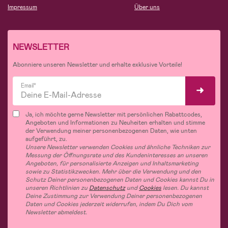
Impressum
Über uns
NEWSLETTER
Abonniere unseren Newsletter und erhalte exklusive Vorteile!
Email*
Ja, ich möchte gerne Newsletter mit persönlichen Rabattcodes,
Angeboten und Informationen zu Neuheiten erhalten und stimme
der Verwendung meiner personenbezogenen Daten, wie unten
aufgeführt, zu.
Unsere Newsletter verwenden Cookies und ähnliche Techniken zur
Messung der Öffnungsrate und des Kundeninteresses an unseren
Angeboten, für personalisierte Anzeigen und Inhaltsmarketing
sowie zu Statistikzwecken. Mehr über die Verwendung und den
Schutz Deiner personenbezogenen Daten und Cookies kannst Du in
unseren Richtlinien zu
Datenschutz
und
Cookies
lesen. Du kannst
Deine Zustimmung zur Verwendung Deiner personenbezogenen
Daten und Cookies jederzeit widerrufen, indem Du Dich vom
Newsletter abmeldest.