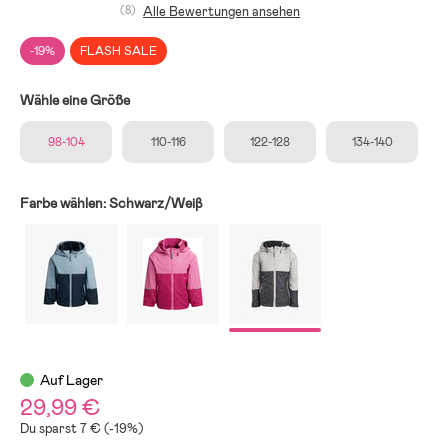
(8)
Alle Bewertungen ansehen
-19%
FLASH SALE
Wähle eine Größe
98-104
110-116
122-128
134-140
Farbe wählen:
Schwarz/Weiβ
Auf Lager
29,99 €
Du sparst 7 € (-19%)