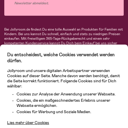
Newsletter abmeldest.
Bei Jollyroom.de findest Du eine tolle Auswahl an Produkten für Familien mit
Kindern. Bei uns kannst Du schnell, einfach und stets zu niedrigen Preisen
einkaufen. Mit freiwilligem 365-Tage-Rückgaberecht und einem sehr
kompetenten Kundenservice kannst Du Dich beim Einkauf bei uns sicher
fühlen. In unserem Sortiment findest Du unter anderem Kinderwagen,
Autositze, Kinder- und Babymode, Produkte für Mütter und eine Menge
Du entscheidest, welche Cookies verwendet werden
fantastischer Einrichtungsgegenstände, Spielsachen, Babyprodukte und
dürfen.
vieles mehr. Wir haben Produkte von bekannten Herstellern wie Britax, Maxi-
Cosi, Hauck, Baby Jogger, Ergobaby, Didriksons, KidKraft, Ergobaby, Philips
Jollyroom und unsere digitalen Arbeitspartner verwenden
Avent, Jack Wolfskin, Cybex, LEGO und vielen mehr. Schau Dich um in
unserer vielfältigen Online-Boutique für Kinder & Babys. Willkommen!
Cookies auf dieser Seite. Manche davon werden benötigt, damit
die Seite korrekt funktioniert. Folgende Cookies sind für Dich
wählbar:
Cookies zur Analyse der Anwendung unserer Webseite.
Cookies, die ein maßgeschneidertes Erlebnis unserer
Webseite ermöglichen.
Kundendienst
Cookies für Werbung und Soziale Medien.
Lies mehr über Cookies