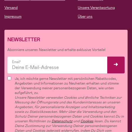
Versand
Unsere Verantwortung
Impressum
Über uns
NEWSLETTER
Abonniere unseren Newsletter und erhalte exklusive Vorteile!
Email*
Ja, ich möchte gerne Newsletter mit persönlichen Rabattcodes,
Angeboten und Informationen zu Neuheiten erhalten und stimme
der Verwendung meiner personenbezogenen Daten, wie unten
aufgeführt, zu.
Unsere Newsletter verwenden Cookies und ähnliche Techniken zur
Messung der Öffnungsrate und des Kundeninteresses an unseren
Angeboten, für personalisierte Anzeigen und Inhaltsmarketing
sowie zu Statistikzwecken. Mehr über die Verwendung und den
Schutz Deiner personenbezogenen Daten und Cookies kannst Du in
unseren Richtlinien zu
Datenschutz
und
Cookies
lesen. Du kannst
Deine Zustimmung zur Verwendung Deiner personenbezogenen
Daten und Cookies jederzeit widerrufen, indem Du Dich vom