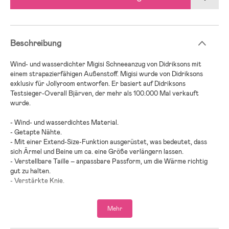
Beschreibung
Wind- und wasserdichter Migisi Schneeanzug von Didriksons mit
einem strapazierfähigen Außenstoff. Migisi wurde von Didriksons
exklusiv für Jollyroom entworfen. Er basiert auf Didriksons
Testsieger-Overall Bjärven, der mehr als 100.000 Mal verkauft
wurde.
- Wind- und wasserdichtes Material.
- Getapte Nähte.
- Mit einer Extend-Size-Funktion ausgerüstet, was bedeutet, dass
sich Ärmel und Beine um ca. eine Größe verlängern lassen.
- Verstellbare Taille – anpassbare Passform, um die Wärme richtig
gut zu halten.
- Verstärkte Knie.
- Sowohl die Kapuze als auch der Kunstpelz sind abnehmbar.
- Verstellbare Ärmelenden ermöglichen eine enganliegende Passform,
Mehr
damit die Kälte draußen bleibt.
- Verstellbare Beinweite.