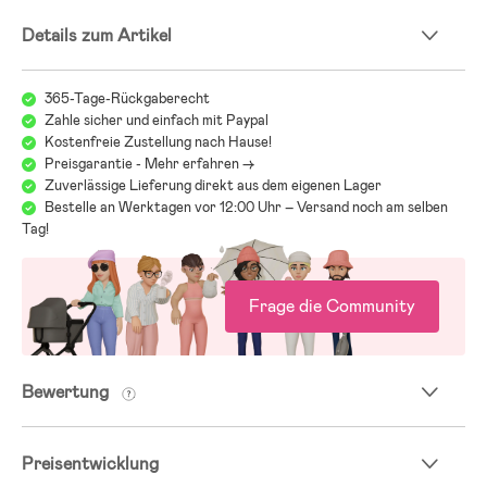
- Ergonomischer Schnitt für mehr Bewegungsfreiheit und Komfort.
- Elastische Bündchen mit Daumenlöchern.
Details zum Artikel
- Reflektierende Details.
- Fronttaschen.
- Abnehmbare, verstellbare Fußschlaufen aus Silikon.
365-Tage-Rückgaberecht
- Frei von PFC.
Zahle sicher und einfach mit Paypal
- HINWEIS: Didriksons fallen in der Regel etwas größer aus.
Kostenfreie Zustellung nach Hause!
Preisgarantie - Mehr erfahren ->
- Futter: 100 % Polyamid.
Zuverlässige Lieferung direkt aus dem eigenen Lager
- Wattierung: 100 % Polyester.
- Außenstoff: 100 % Polyamid.
Bestelle an Werktagen vor 12:00 Uhr – Versand noch am selben
Tag!
Größe und Passform:
Größe des Models: 118 cm
Unser Model trägt Größe: 120
Frage die Community
Bewertung
Preisentwicklung