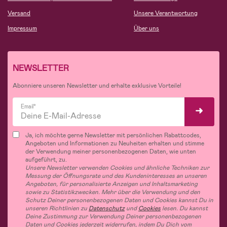
Versand
Unsere Verantwortung
Impressum
Über uns
NEWSLETTER
Abonniere unseren Newsletter und erhalte exklusive Vorteile!
Email*
Ja, ich möchte gerne Newsletter mit persönlichen Rabattcodes,
Angeboten und Informationen zu Neuheiten erhalten und stimme
der Verwendung meiner personenbezogenen Daten, wie unten
aufgeführt, zu.
Unsere Newsletter verwenden Cookies und ähnliche Techniken zur
Messung der Öffnungsrate und des Kundeninteresses an unseren
Angeboten, für personalisierte Anzeigen und Inhaltsmarketing
sowie zu Statistikzwecken. Mehr über die Verwendung und den
Schutz Deiner personenbezogenen Daten und Cookies kannst Du in
unseren Richtlinien zu
Datenschutz
und
Cookies
lesen. Du kannst
Deine Zustimmung zur Verwendung Deiner personenbezogenen
Daten und Cookies jederzeit widerrufen, indem Du Dich vom