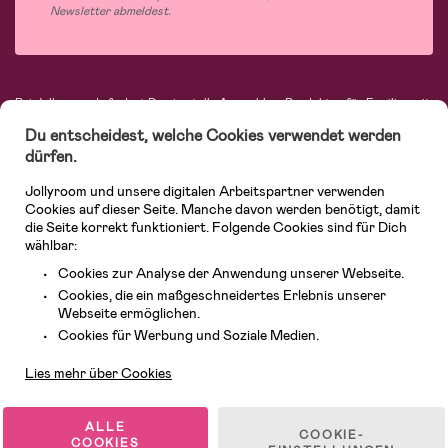
Newsletter abmeldest.
Bei Jollyroom.de findest Du eine tolle Auswahl an Produkten für Familien mit
Kindern. Bei uns kannst Du schnell, einfach und stets zu niedrigen Preisen
Du entscheidest, welche Cookies verwendet werden
einkaufen. Mit freiwilligem 365-Tage-Rückgaberecht und einem sehr
kompetenten Kundenservice kannst Du Dich beim Einkauf bei uns sicher
dürfen.
fühlen. In unserem Sortiment findest Du unter anderem Kinderwagen,
Autositze, Kinder- und Babymode, Produkte für Mütter und eine Menge
Jollyroom und unsere digitalen Arbeitspartner verwenden
fantastischer Einrichtungsgegenstände, Spielsachen, Babyprodukte und
Cookies auf dieser Seite. Manche davon werden benötigt, damit
vieles mehr. Wir haben Produkte von bekannten Herstellern wie Britax, Maxi-
die Seite korrekt funktioniert. Folgende Cookies sind für Dich
Cosi, Hauck, Baby Jogger, Ergobaby, Didriksons, KidKraft, Ergobaby, Philips
wählbar:
Avent, Jack Wolfskin, Cybex, LEGO und vielen mehr. Schau Dich um in
unserer vielfältigen Online-Boutique für Kinder & Babys. Willkommen!
Cookies zur Analyse der Anwendung unserer Webseite.
Cookies, die ein maßgeschneidertes Erlebnis unserer
Webseite ermöglichen.
Kundendienst
Cookies für Werbung und Soziale Medien.
Lies mehr über Cookies
ALLE
COOKIE-
COOKIES