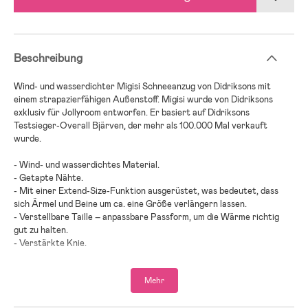
Beschreibung
Wind- und wasserdichter Migisi Schneeanzug von Didriksons mit
einem strapazierfähigen Außenstoff. Migisi wurde von Didriksons
exklusiv für Jollyroom entworfen. Er basiert auf Didriksons
Testsieger-Overall Bjärven, der mehr als 100.000 Mal verkauft
wurde.
- Wind- und wasserdichtes Material.
- Getapte Nähte.
- Mit einer Extend-Size-Funktion ausgerüstet, was bedeutet, dass
sich Ärmel und Beine um ca. eine Größe verlängern lassen.
- Verstellbare Taille – anpassbare Passform, um die Wärme richtig
gut zu halten.
- Verstärkte Knie.
- Sowohl die Kapuze als auch der Kunstpelz sind abnehmbar.
- Verstellbare Ärmelenden ermöglichen eine enganliegende Passform,
Mehr
damit die Kälte draußen bleibt.
- Verstellbare Beinweite.