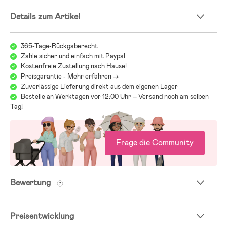
- Ergonomischer Schnitt für mehr Bewegungsfreiheit und Komfort.
- Elastische Bündchen mit Daumenlöchern.
Details zum Artikel
- Reflektierende Details.
- Fronttaschen.
- Abnehmbare, verstellbare Fußschlaufen aus Silikon.
365-Tage-Rückgaberecht
- Frei von PFC.
Zahle sicher und einfach mit Paypal
- HINWEIS: Didriksons fallen in der Regel etwas größer aus.
Kostenfreie Zustellung nach Hause!
Preisgarantie - Mehr erfahren ->
- Futter: 100 % Polyamid.
Zuverlässige Lieferung direkt aus dem eigenen Lager
- Wattierung: 100 % Polyester.
- Außenstoff: 100 % Polyamid.
Bestelle an Werktagen vor 12:00 Uhr – Versand noch am selben
Tag!
Größe und Passform:
Größe des Models: 118 cm
Unser Model trägt Größe: 120
Frage die Community
Bewertung
Preisentwicklung