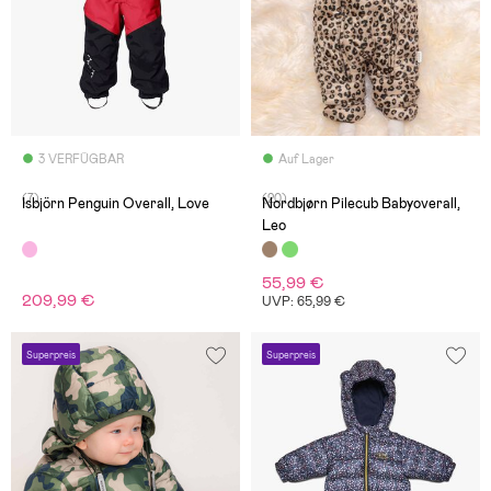
3 VERFÜGBAR
Auf Lager
(7)
(20)
Isbjörn Penguin Overall, Love
Nordbjørn Pilecub Babyoverall,
Leo
55,99 €
209,99 €
UVP: 65,99 €
Superpreis
Superpreis