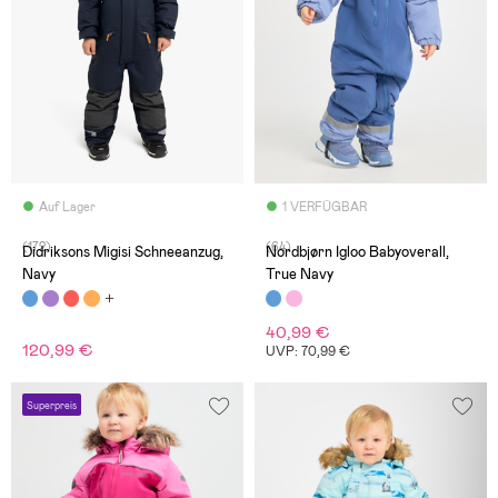
Auf Lager
1 VERFÜGBAR
(172)
(64)
Didriksons Migisi Schneeanzug,
Nordbjørn Igloo Babyoverall,
Navy
True Navy
40,99 €
120,99 €
UVP: 70,99 €
Superpreis