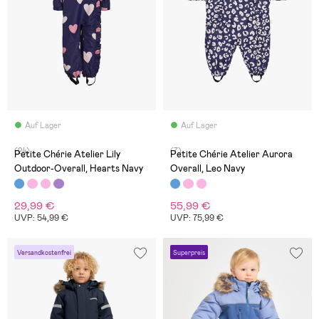
Auf Lager
Auf Lager
(24)
(7)
Petite Chérie Atelier Lily
Petite Chérie Atelier Aurora
Outdoor-Overall, Hearts Navy
Overall, Leo Navy
29,99 €
55,99 €
UVP: 54,99 €
UVP: 75,99 €
Versandkostenfrei
Superpreis