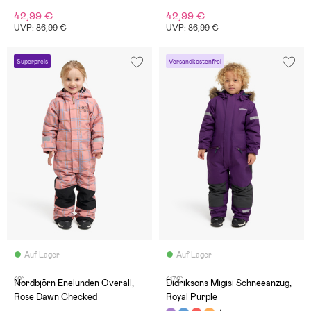
42,99 €
42,99 €
UVP: 86,99 €
UVP: 86,99 €
Superpreis
Versandkostenfrei
Auf Lager
Auf Lager
(2)
(172)
Nordbjörn Enelunden Overall,
Didriksons Migisi Schneeanzug,
Rose Dawn Checked
Royal Purple