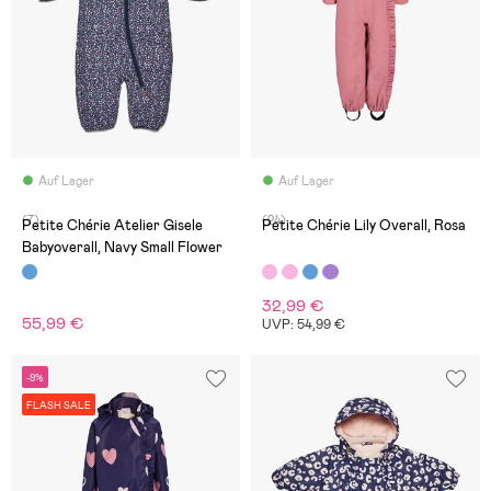
Auf Lager
Auf Lager
(7)
(24)
Petite Chérie Atelier Gisele
Petite Chérie Lily Overall, Rosa
Babyoverall, Navy Small Flower
32,99 €
55,99 €
UVP: 54,99 €
-9%
FLASH SALE