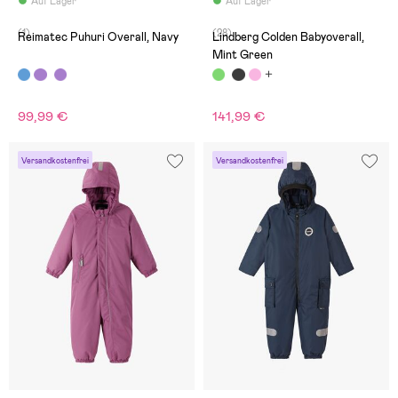
Auf Lager
Auf Lager
(1)
(28)
Reimatec Puhuri Overall, Navy
Lindberg Colden Babyoverall,
Mint Green
99,99 €
141,99 €
Versandkostenfrei
Versandkostenfrei