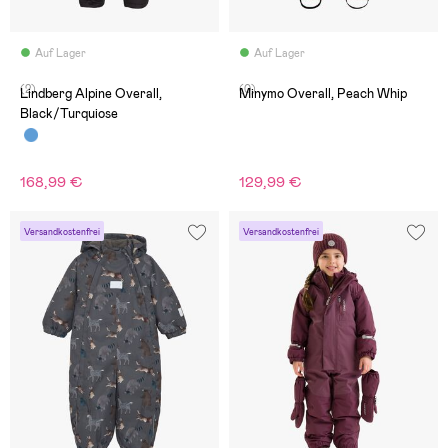
Auf Lager
Auf Lager
(2)
(0)
Lindberg Alpine Overall,
Minymo Overall, Peach Whip
Black/Turquiose
168,99 €
129,99 €
Versandkostenfrei
Versandkostenfrei