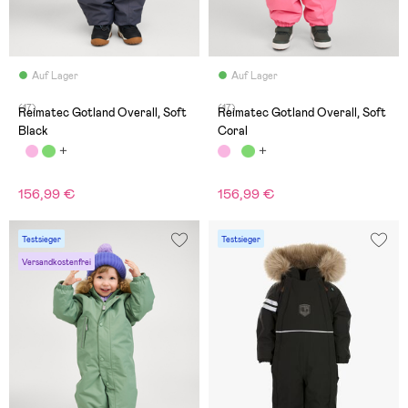
Auf Lager
Auf Lager
(17)
(17)
Reimatec Gotland Overall, Soft
Reimatec Gotland Overall, Soft
Black
Coral
156,99 €
156,99 €
Testsieger
Testsieger
Versandkostenfrei