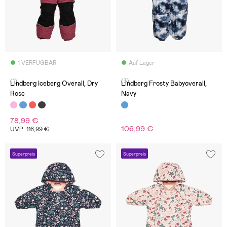
1 VERFÜGBAR
Auf Lager
(1)
(3)
Lindberg Iceberg Overall, Dry
Lindberg Frosty Babyoverall,
Rose
Navy
78,99 €
106,99 €
UVP: 116,99 €
Superpreis
Superpreis