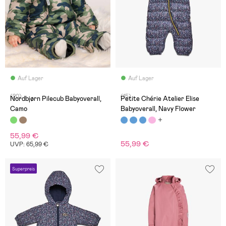
Auf Lager
Auf Lager
(20)
(15)
Nordbjørn Pilecub Babyoverall,
Petite Chérie Atelier Elise
Camo
Babyoverall, Navy Flower
55,99 €
55,99 €
UVP: 65,99 €
Superpreis