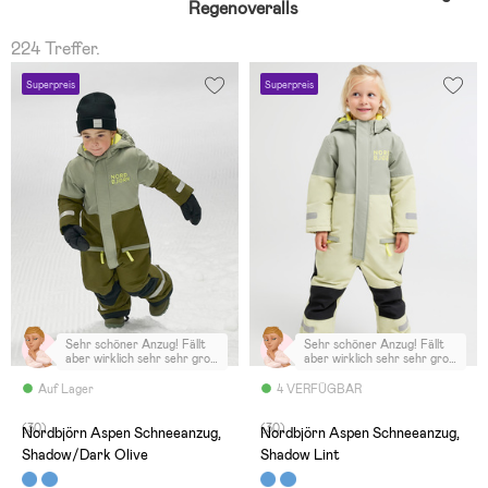
Regenoveralls
224 Treffer.
Superpreis
Superpreis
Sehr schöner Anzug! Fällt
Sehr schöner Anzug! Fällt
aber wirklich sehr sehr groß
aber wirklich sehr sehr groß
aus!
aus!
Auf Lager
4 VERFÜGBAR
(30)
(30)
Nordbjörn Aspen Schneeanzug,
Nordbjörn Aspen Schneeanzug,
Shadow/Dark Olive
Shadow Lint