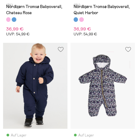
(24)
(24)
Nordbjørn Tromsø Babyoverall,
Nordbjørn Tromsø Babyoverall,
Chateau Rose
Quiet Harbor
36,99 €
36,99 €
UVP: 54,99 €
UVP: 54,99 €
Auf Lager
Auf Lager