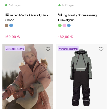
Auf Lager
Auf Lager
(0)
(3)
Reimatec Marte Overall, Dark
Viking Toasty Schneeanzug,
Choco
Dunkelgrün
162,99 €
162,99 €
Versandkostenfrei
Versandkostenfrei