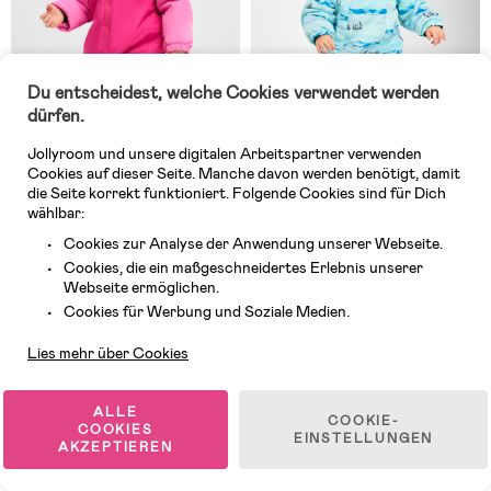
Du entscheidest, welche Cookies verwendet werden
dürfen.
Jollyroom und unsere digitalen Arbeitspartner verwenden
Cookies auf dieser Seite. Manche davon werden benötigt, damit
die Seite korrekt funktioniert. Folgende Cookies sind für Dich
wählbar:
Auf Lager
Auf Lager
Cookies zur Analyse der Anwendung unserer Webseite.
(64)
(35)
Nordbjørn Igloo Babyoverall,
Nordbjørn Fårö Babyoverall,
Cookies, die ein maßgeschneidertes Erlebnis unserer
Lilac Rose
Pingu
Webseite ermöglichen.
Kundendienst
Cookies für Werbung und Soziale Medien.
40,99 €
64,99 €
Lies mehr über Cookies
UVP: 70,99 €
UVP: 75,99 €
ALLE
Letzte Chance
COOKIE-
COOKIES
EINSTELLUNGEN
Superpreis
AKZEPTIEREN