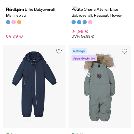
(2)
(15)
Nordbjørn Billie Babyoverall,
Petite Chérie Atelier Elise
Marineblau
Babyoverall, Peacoat Flower
24,99 €
64,99 €
UVP: 54,99 €
Testsieger
Versandkostenfrei