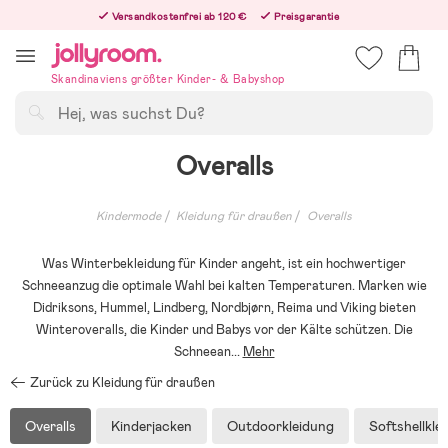
Hoppa
Versandkostenfrei ab 120 €
Preisgarantie
till
Freiwilliges 365-Tage-Rückgaberecht
innehållet
Bestellungen, die nach 12:00 Uhr eingehen, werden am nächsten Werktag versandt!
Skandinaviens größter Kinder- & Babyshop
Suchen
Overalls
Kindermode
Kleidung für draußen
Overalls
Was Winterbekleidung für Kinder angeht, ist ein hochwertiger
Schneeanzug die optimale Wahl bei kalten Temperaturen. Marken wie
Didriksons, Hummel, Lindberg, Nordbjørn, Reima und Viking bieten
Winteroveralls, die Kinder und Babys vor der Kälte schützen. Die
Schneean
...
Mehr
Zurück zu Kleidung für draußen
Overalls
Kinderjacken
Outdoorkleidung
Softshellkle