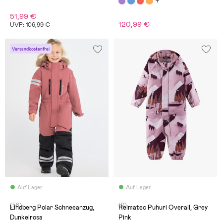
51,99 €
120,99 €
UVP: 106,99 €
Versandkostenfrei
Auf Lager
Auf Lager
(56)
(0)
Lindberg Polar Schneeanzug,
Reimatec Puhuri Overall, Grey
Dunkelrosa
Pink