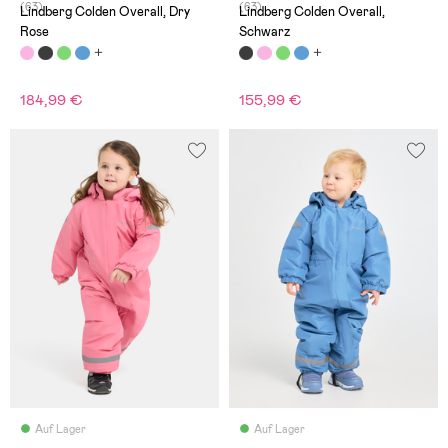
(63)
(63)
Lindberg Colden Overall, Dry
Lindberg Colden Overall,
Rose
Schwarz
184,99 €
155,99 €
Auf Lager
Auf Lager