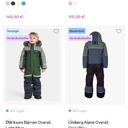
149,99 €
119,99 €
Testsieger
Wasserdicht
Versandkostenfrei
Versandkostenfrei
Auf Lager
Auf Lager
(14)
(2)
Didriksons Bjärven Overall,
Lindberg Alpine Overall,