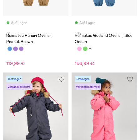
Auf Lager
Auf Lager
(1)
(17)
Reimatec Puhuri Overall,
Reimatec Gotland Overall, Blue
Peanut Brown
Ocean
119,99 €
156,99 €
Testsieger
Testsieger
Versandkostenfrei
Versandkostenfrei