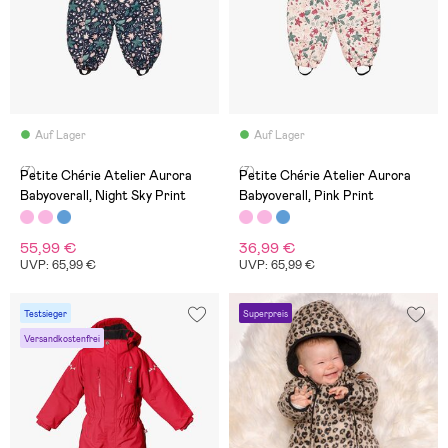
Auf Lager
Auf Lager
(7)
(7)
Petite Chérie Atelier Aurora
Petite Chérie Atelier Aurora
Babyoverall, Night Sky Print
Babyoverall, Pink Print
55,99 €
36,99 €
UVP: 65,99 €
UVP: 65,99 €
Testsieger
Superpreis
Versandkostenfrei