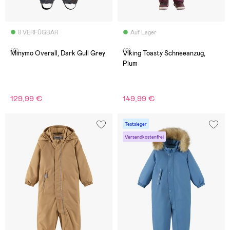
8 VERFÜGBAR
Auf Lager
(0)
(0)
Minymo Overall, Dark Gull Grey
Viking Toasty Schneeanzug,
Plum
129,99 €
149,99 €
Testsieger
Versandkostenfrei