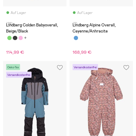
Auf Lager
Auf Lager
(28)
(2)
Lindberg Colden Babyoverall,
Lindberg Alpine Overall,
Beige/Black
Cayenne/Anhracite
114,99 €
168,99 €
Oeko-Tex
Versandkostenfrei
Versandkostenfrei