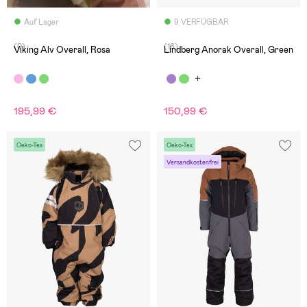
Auf Lager
9 VERFÜGBAR
(0)
(16)
Viking Alv Overall, Rosa
Lindberg Anorak Overall, Green
195,99 €
150,99 €
Oeko-Tex
Oeko-Tex
Versandkostenfrei