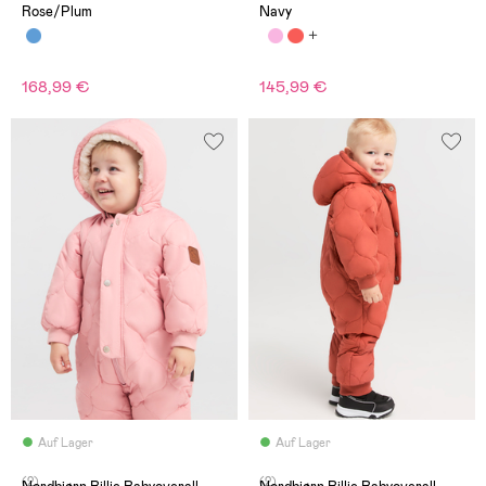
Rose/Plum
Navy
168,99 €
145,99 €
Auf Lager
Auf Lager
(2)
(2)