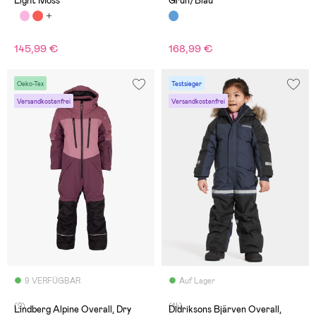
Light Moss
Grün/Blau
145,99 €
168,99 €
Oeko-Tex
Testsieger
Versandkostenfrei
Versandkostenfrei
9 VERFÜGBAR
Auf Lager
(2)
(14)
Lindberg Alpine Overall, Dry
Didriksons Bjärven Overall,