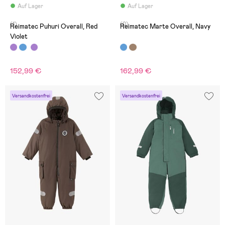
Auf Lager
Auf Lager
(1)
(0)
Reimatec Puhuri Overall, Red
Reimatec Marte Overall, Navy
Violet
152,99 €
162,99 €
Versandkostenfrei
Versandkostenfrei