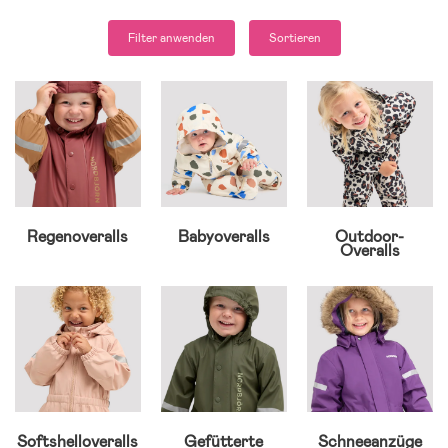
Filter anwenden
Sortieren
Regenoveralls
Babyoveralls
Outdoor-
Overalls
Softshelloveralls
Gefütterte
Schneeanzüge