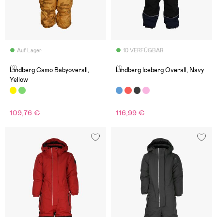
Auf Lager
10 VERFÜGBAR
(2)
(1)
Lindberg Camo Babyoverall,
Lindberg Iceberg Overall, Navy
Yellow
109,76 €
116,99 €